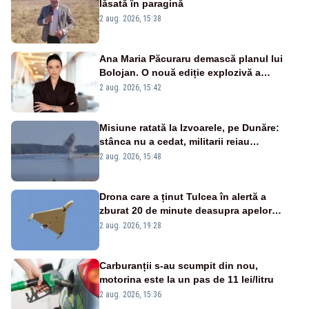
lăsată în paragină
2 aug. 2026, 15:38
Ana Maria Păcuraru demască planul lui
Bolojan. O nouă ediție explozivă a
emisiunii „Miza Zilei” la Realitatea PLUS
2 aug. 2026, 15:42
Misiune ratată la Izvoarele, pe Dunăre:
stânca nu a cedat, militarii reiau
detonările luni – VIDEO
2 aug. 2026, 15:48
Drona care a ținut Tulcea în alertă a
zburat 20 de minute deasupra apelor
României. Au fost ridicate două F-16
2 aug. 2026, 19:28
Carburanții s-au scumpit din nou,
motorina este la un pas de 11 lei/litru
2 aug. 2026, 15:36