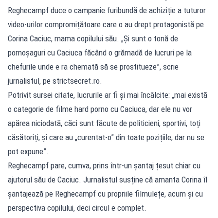
Reghecampf duce o campanie furibundă de achiziție a tuturor
video-urilor compromițătoare care o au drept protagonistă pe
Corina Caciuc, mama copilului său. „Și sunt o tonă de
pornoșaguri cu Caciuca făcând o grămadă de lucruri pe la
chefurile unde e ra chemată să se prostitueze”, scrie
jurnalistul, pe strictsecret.ro.
Potrivit sursei citate, lucrurile ar fi și mai încâlcite: „mai există
o categorie de filme hard porno cu Caciuca, dar ele nu vor
apărea niciodată, căci sunt făcute de politicieni, sportivi, toți
căsătoriți, și care au „curentat-o” din toate pozițiile, dar nu se
pot expune”.
Reghecampf pare, cumva, prins într-un șantaj țesut chiar cu
ajutorul său de Caciuc. Jurnalistul susține că amanta Corina îl
șantajează pe Reghecampf cu propriile filmulețe, acum și cu
perspectiva copilului, deci circul e complet.