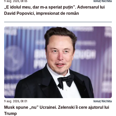
9 aug. 2026, 08:05
Ionuț Nichita
„E idolul meu, dar m-a speriat puțin”. Adversarul lui
David Popovici, impresionat de român
9 aug. 2026, 08:01
Ionuț Nichita
Musk spune „nu” Ucrainei. Zelenski îi cere ajutorul lui
Trump