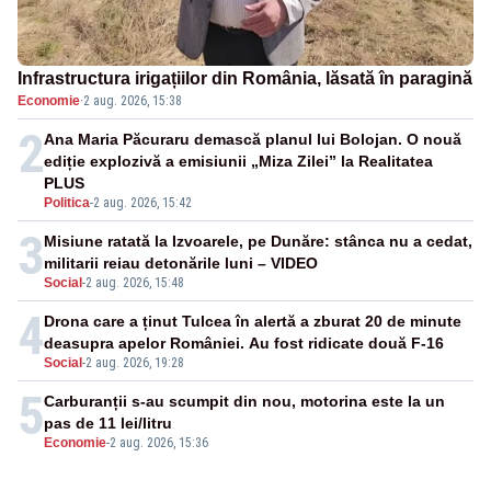
Infrastructura irigațiilor din România, lăsată în paragină
Economie
·
2 aug. 2026, 15:38
2
Ana Maria Păcuraru demască planul lui Bolojan. O nouă
ediție explozivă a emisiunii „Miza Zilei” la Realitatea
PLUS
Politica
-
2 aug. 2026, 15:42
3
Misiune ratată la Izvoarele, pe Dunăre: stânca nu a cedat,
militarii reiau detonările luni – VIDEO
Social
-
2 aug. 2026, 15:48
4
Drona care a ținut Tulcea în alertă a zburat 20 de minute
deasupra apelor României. Au fost ridicate două F-16
Social
-
2 aug. 2026, 19:28
5
Carburanții s-au scumpit din nou, motorina este la un
pas de 11 lei/litru
Economie
-
2 aug. 2026, 15:36