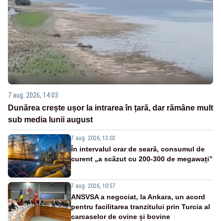
7 aug. 2026, 14:03
Dunărea crește ușor la intrarea în țară, dar rămâne mult
sub media lunii august
7 aug. 2026, 13:02
În intervalul orar de seară, consumul de
curent „a scăzut cu 200-300 de megawați”
7 aug. 2026, 10:57
ANSVSA a negociat, la Ankara, un acord
pentru facilitarea tranzitului prin Turcia al
carcaselor de ovine și bovine