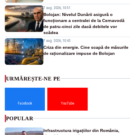
7 aug. 2026, 10:51
Bolojan: Nivelul Dunării asigură o
funcționare a centralei de la Cernavodă
de patru-cinci zile dacă debitele vor
scădea
7 aug. 2026, 10:43
Criza din energie. Cine scapă de măsurile
de raționalizare impuse de Bolojan
URMĂREȘTE-NE PE
Facebook
YouTube
POPULAR
Infrastructura irigațiilor din România,