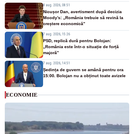
8 aug. 2026, 08:51
Nicușor Dan, avertisment după decizia
Moody’s: „România trebuie să revină la
creștere economică”
7 aug. 2026, 15:26
PSD, replică dură pentru Bolojan:
„România este într-o situație de forță
majoră”
7 aug. 2026, 14:51
Ședința de guvern se amână pentru ora
15:00. Bolojan nu a obținut toate avizele
ECONOMIE