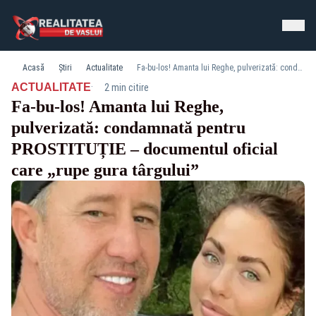
Acasă
Știri
Actualitate
Fa-bu-los! Amanta lui Reghe, pulverizată: condamnată pentru PROSTITUȚIE – documentul oficial care „rupe gura târgului”
·
ACTUALITATE
2 min citire
Fa-bu-los! Amanta lui Reghe,
pulverizată: condamnată pentru
PROSTITUȚIE – documentul oficial
care „rupe gura târgului”