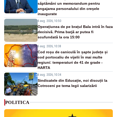
săptămâni un memorandum pentru
angajarea personalului din creșele
inaugurate
6 aug. 2026, 10:50
Operațiunea de pe brațul Bala intră în faza
decisivă. Prima barjă ar putea fi
scufundată la ora 15:00
6 aug. 2026, 10:38
Cod roșu de caniculă în șapte județe și
cod portocaliu de vijelii în mai multe
regiuni: temperaturi de 41 de grade -
HARTA
6 aug. 2026, 10:34
Sindicatele din Educație, noi discuții la
Cotroceni pe tema legii salarizării
POLITICA