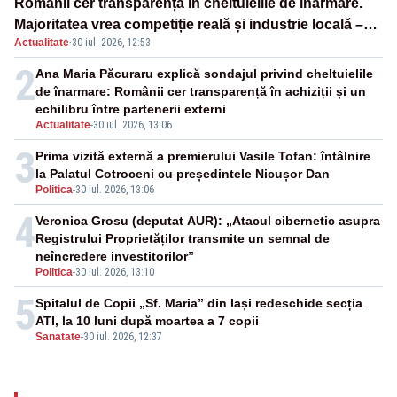
Românii cer transparență în cheltuielile de înarmare.
Majoritatea vrea competiție reală și industrie locală –
Actualitate
·
30 iul. 2026, 12:53
SONDAJ
2
Ana Maria Păcuraru explică sondajul privind cheltuielile
de înarmare: Românii cer transparență în achiziții și un
echilibru între partenerii externi
Actualitate
-
30 iul. 2026, 13:06
3
Prima vizită externă a premierului Vasile Tofan: întâlnire
la Palatul Cotroceni cu președintele Nicușor Dan
Politica
-
30 iul. 2026, 13:06
4
Veronica Grosu (deputat AUR): „Atacul cibernetic asupra
Registrului Proprietăților transmite un semnal de
neîncredere investitorilor”
Politica
-
30 iul. 2026, 13:10
5
Spitalul de Copii „Sf. Maria” din Iași redeschide secția
ATI, la 10 luni după moartea a 7 copii
Sanatate
-
30 iul. 2026, 12:37