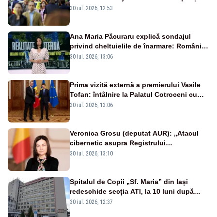
reală și industrie locală – SONDAJ
30 iul. 2026, 12:53
Ana Maria Păcuraru explică sondajul
privind cheltuielile de înarmare: Românii
cer transparență în achiziții și un echilibru
30 iul. 2026, 13:06
între partenerii externi
Prima vizită externă a premierului Vasile
Tofan: întâlnire la Palatul Cotroceni cu
președintele Nicușor Dan
30 iul. 2026, 13:06
Veronica Grosu (deputat AUR): „Atacul
cibernetic asupra Registrului
Proprietăților transmite un semnal de
30 iul. 2026, 13:10
neîncredere investitorilor”
Spitalul de Copii „Sf. Maria” din Iași
redeschide secția ATI, la 10 luni după
moartea a 7 copii
30 iul. 2026, 12:37