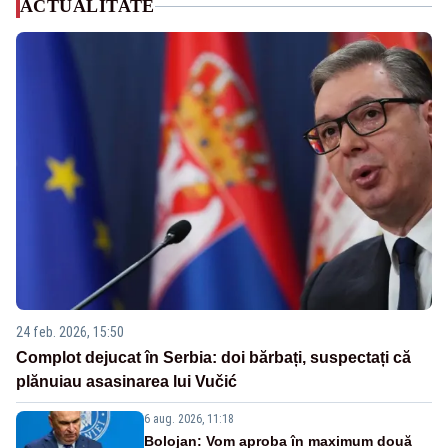
ACTUALITATE
24 feb. 2026, 15:50
Complot dejucat în Serbia: doi bărbați, suspectați că
plănuiau asasinarea lui Vučić
6 aug. 2026, 11:18
Bolojan: Vom aproba în maximum două