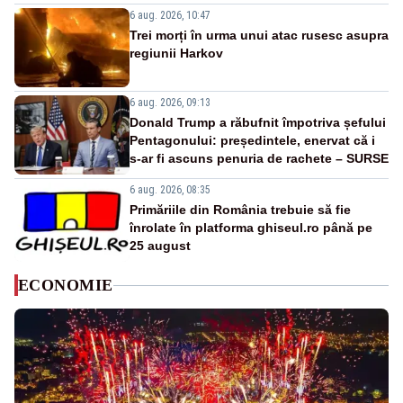
6 aug. 2026, 10:47
Trei morți în urma unui atac rusesc asupra
regiunii Harkov
6 aug. 2026, 09:13
Donald Trump a răbufnit împotriva șefului
Pentagonului: președintele, enervat că i
s-ar fi ascuns penuria de rachete – SURSE
6 aug. 2026, 08:35
Primăriile din România trebuie să fie
înrolate în platforma ghiseul.ro până pe
25 august
ECONOMIE