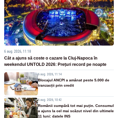
6 aug. 2026, 11:18
Cât a ajuns să coste o cazare la Cluj-Napoca în
weekendul UNTOLD 2026: Prețuri record pe noapte
6 aug. 2026, 11:14
Blocajul ANCPI a amânat peste 5.000 de
tranzacții prin credit
6 aug. 2026, 10:42
Românii cumpără tot mai puțin. Consumul
a ajuns la cel mai scăzut nivel din ultimele
11 luni: datele INS