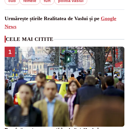
cub
femeie
furt
politia vaslui
Urmărește știrile Realitatea de Vaslui și pe
Google
News
CELE MAI CITITE
1