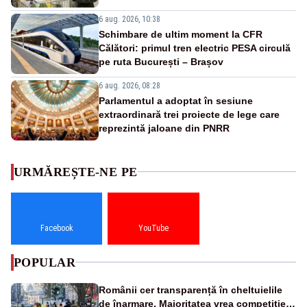
6 aug. 2026, 10:38
Schimbare de ultim moment la CFR
Călători: primul tren electric PESA circulă
pe ruta București – Brașov
6 aug. 2026, 08:28
Parlamentul a adoptat în sesiune
extraordinară trei proiecte de lege care
reprezintă jaloane din PNRR
URMĂREȘTE-NE PE
Facebook
YouTube
POPULAR
Românii cer transparență în cheltuielile
de înarmare. Majoritatea vrea competiție