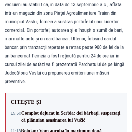
vasluieni au stabilit că, în data de 13 septembrie a.c., aflată
într-un magazin din zona Pieței Agroalimentare Traian din
municipiul Vaslui, femeia a sustras portofelul unui lucrător
comercial. Din portofel, autoarea și-a însușit o sumă de bani,
mai multe acte și un card bancar. Ulterior, folosind cardul
bancar, prin tranzacții repetate a retras peste 900 de lei de la
un bancomat.Femeia a fost reținută pentru 24 de ore iar în
cursul zilei de astăzi va fi prezentată Parchetului de pe lângă
Judecătoria Vaslui cu propunerea emiterii unei măsuri
preventive.
CITEȘTE ȘI
Complot dejucat în Serbia: doi bărbați, suspectați
15:50
că plănuiau asasinarea lui Vučić
Bolojan: Vom aproba în maximum două
11:18