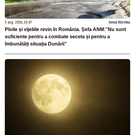
5 aug. 2026, 20:47
Ionuț Nichita
Ploile și vijeliile revin în România. Șefa ANM:”Nu sunt
suficiente pentru a combate seceta și pentru a
îmbunătăți situația Dunării”