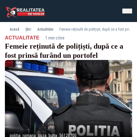
Acasă
Știri
Actualitate
Femeie reținută de polițiști, după ce a fost prinsă furând un portofel
·
ACTUALITATE
1 min citire
Femeie reținută de polițiști, după ce a
fost prinsă furând un portofel
politia_romana_poza_buna_56126700