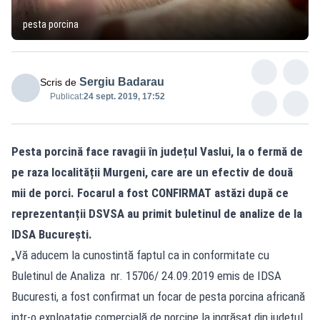
pesta porcina
Sergiu Badarau
Scris de
Publicat:
24 sept. 2019, 17:52
Pesta porcină face ravagii în județul Vaslui, la o fermă de
pe raza localității Murgeni, care are un efectiv de două
mii de porci. Focarul a fost CONFIRMAT astăzi după ce
reprezentanții DSVSA au primit buletinul de analize de la
IDSA București.
„Vă aducem la cunostintă faptul ca in conformitate cu
Buletinul de Analiza nr. 15706/ 24.09.2019 emis de IDSA
Bucuresti, a fost confirmat un focar de pesta porcina africană
intr-o exploatatie comercială de porcine la ingrășat din judetul