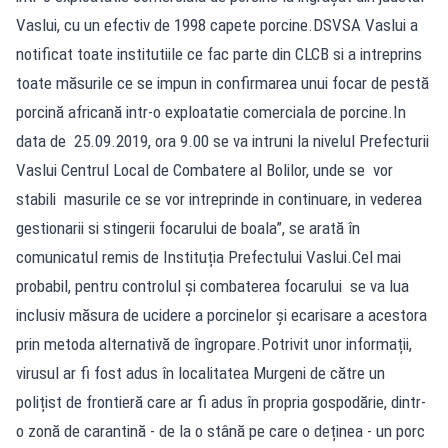
Vaslui, cu un efectiv de 1998 capete porcine.DSVSA Vaslui a
notificat toate institutiile ce fac parte din CLCB si a intreprins
toate măsurile ce se impun in confirmarea unui focar de pestă
porcină africană intr-o exploatatie comerciala de porcine.In
data de 25.09.2019, ora 9.00 se va intruni la nivelul Prefecturii
Vaslui Centrul Local de Combatere al Bolilor, unde se vor
stabili masurile ce se vor intreprinde in continuare, in vederea
gestionarii si stingerii focarului de boala”, se arată în
comunicatul remis de Instituția Prefectului Vaslui.Cel mai
probabil, pentru controlul şi combaterea focarului se va lua
inclusiv măsura de ucidere a porcinelor și ecarisare a acestora
prin metoda alternativă de îngropare.Potrivit unor informații,
virusul ar fi fost adus în localitatea Murgeni de către un
polițist de frontieră care ar fi adus în propria gospodărie, dintr-
o zonă de carantină - de la o stână pe care o deținea - un porc