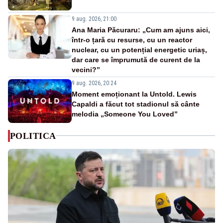
9 aug. 2026, 21:00
Ana Maria Păcuraru: „Cum am ajuns aici,
într-o țară cu resurse, cu un reactor
nuclear, cu un potențial energetic uriaș,
dar care se împrumută de curent de la
vecini?”
9 aug. 2026, 20:24
Moment emoționant la Untold. Lewis
Capaldi a făcut tot stadionul să cânte
melodia „Someone You Loved”
POLITICA