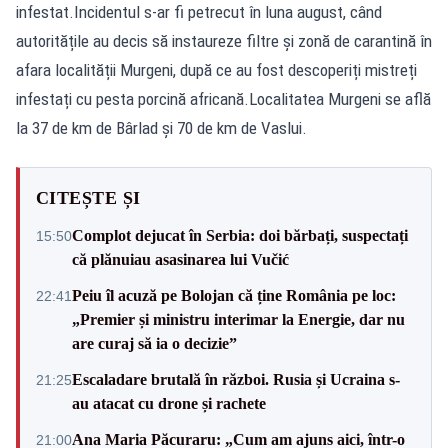
infestat.Incidentul s-ar fi petrecut în luna august, când
autoritățile au decis să instaureze filtre și zonă de carantină în
afara localității Murgeni, după ce au fost descoperiți mistreți
infestați cu pesta porcină africană.Localitatea Murgeni se află
la 37 de km de Bârlad și 70 de km de Vaslui.
CITEȘTE ȘI
Complot dejucat în Serbia: doi bărbați, suspectați
15:50
că plănuiau asasinarea lui Vučić
Peiu îl acuză pe Bolojan că ține România pe loc:
22:41
„Premier și ministru interimar la Energie, dar nu
are curaj să ia o decizie”
Escaladare brutală în război. Rusia și Ucraina s-
21:25
au atacat cu drone și rachete
Ana Maria Păcuraru: „Cum am ajuns aici, într-o
21:00