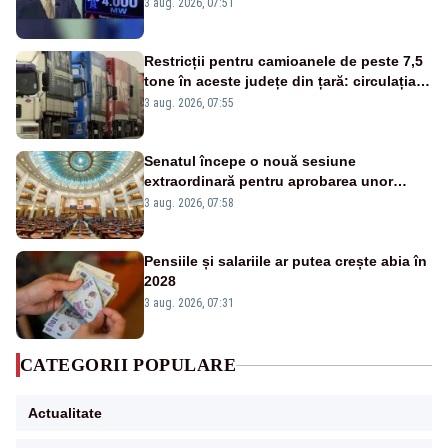
alarmă tras de un expert în energie
3 aug. 2026, 07:51
Restricții pentru camioanele de peste 7,5
tone în aceste județe din țară: circulația
este interzisă luni, între orele 12:00 și
3 aug. 2026, 07:55
20:00
Senatul începe o nouă sesiune
extraordinară pentru aprobarea unor
jaloane din PNRR
3 aug. 2026, 07:58
Pensiile și salariile ar putea crește abia în
2028
3 aug. 2026, 07:31
CATEGORII POPULARE
Actualitate