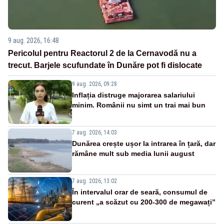
9 aug. 2026, 16:48
Pericolul pentru Reactorul 2 de la Cernavodă nu a
trecut. Barjele scufundate în Dunăre pot fi dislocate
9 aug. 2026, 09:28
Inflația distruge majorarea salariului
minim. Românii nu simt un trai mai bun
7 aug. 2026, 14:03
Dunărea crește ușor la intrarea în țară, dar
rămâne mult sub media lunii august
7 aug. 2026, 13:02
În intervalul orar de seară, consumul de
curent „a scăzut cu 200-300 de megawați”