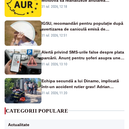
Moldova să reanalizeze anularea
concertului de Ziua Limbii Române
31 iul. 2026, 12:18
IGSU, recomandări pentru populație după
avertizarea de caniculă emisă de
meteorologi
31 iul. 2026, 12:51
Alertă privind SMS-urile false despre plata
parcării. Anunț pentru șoferi asupra unei
noi metode de fraudă online
31 iul. 2026, 13:10
Echipa secundă a lui Dinamo, implicată
într-un accident rutier grav! Adrian
Ropotan a fost resuscitat
31 iul. 2026, 11:20
CATEGORII POPULARE
Actualitate