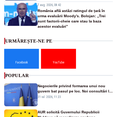
7 aug. 2026, 08:42
România află astăzi ratingul de țară în
urma evaluării Moody’s. Bolojan: „Trei
sunt factorii-cheie care stau la baza
acestor evaluări”
URMĂREȘTE-NE PE
Facebook
YouTube
POPULAR
Negocierile privind formarea unui nou
guvern bat pasul pe loc. Noi consultări la
Cotroceni, așteptate după mijlocul lunii
31 iul. 2026, 11:23
august -SURSE
AUR solicită Guvernului Republicii