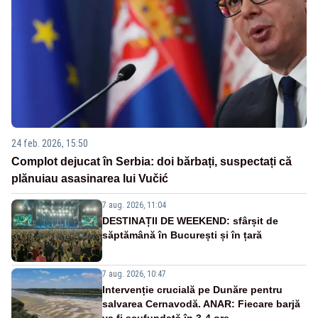
24 feb. 2026, 15:50
Complot dejucat în Serbia: doi bărbați, suspectați că
plănuiau asasinarea lui Vučić
7 aug. 2026, 11:04
DESTINAȚII DE WEEKEND: sfârșit de
săptămână în București și în țară
7 aug. 2026, 10:47
Intervenție crucială pe Dunăre pentru
salvarea Cernavodă. ANAR: Fiecare barjă
va fi scufundată în 3-4 ore