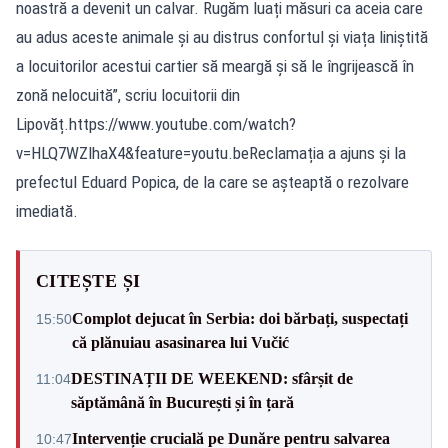
noastră a devenit un calvar. Rugăm luați măsuri ca aceia care
au adus aceste animale și au distrus confortul și viața liniștită
a locuitorilor acestui cartier să meargă și să le îngrijească în
zonă nelocuită”, scriu locuitorii din
Lipovăț.https://www.youtube.com/watch?
v=HLQ7WZlhaX4&feature=youtu.beReclamația a ajuns și la
prefectul Eduard Popica, de la care se așteaptă o rezolvare
imediată.
CITEȘTE ȘI
Complot dejucat în Serbia: doi bărbați, suspectați
15:50
că plănuiau asasinarea lui Vučić
DESTINAȚII DE WEEKEND: sfârșit de
11:04
săptămână în București și în țară
Intervenție crucială pe Dunăre pentru salvarea
10:47