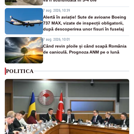
7 aug. 2026, 10:39
Alertă în aviație! Sute de avioane Boeing
737 MAX, vizate de inspecții obligatorii,
după descoperirea unor fisuri în fuselaj
7 aug. 2026, 10:01
Când revin ploile și când scapă România
de caniculă. Prognoza ANM pe o lună
POLITICA