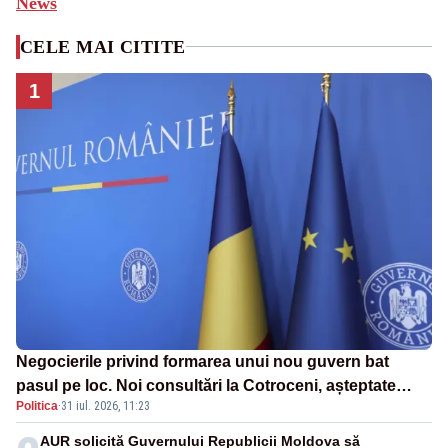
News
CELE MAI CITITE
1
Negocierile privind formarea unui nou guvern bat
pasul pe loc. Noi consultări la Cotroceni, așteptate
Politica
·
31 iul. 2026, 11:23
după mijlocul lunii august -SURSE
AUR solicită Guvernului Republicii Moldova să