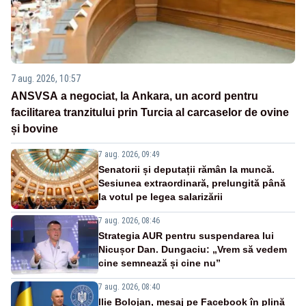
7 aug. 2026, 10:57
ANSVSA a negociat, la Ankara, un acord pentru
facilitarea tranzitului prin Turcia al carcaselor de ovine
și bovine
7 aug. 2026, 09:49
Senatorii și deputații rămân la muncă.
Sesiunea extraordinară, prelungită până
la votul pe legea salarizării
7 aug. 2026, 08:46
Strategia AUR pentru suspendarea lui
Nicușor Dan. Dungaciu: „Vrem să vedem
cine semnează și cine nu”
7 aug. 2026, 08:40
Ilie Bolojan, mesaj pe Facebook în plină