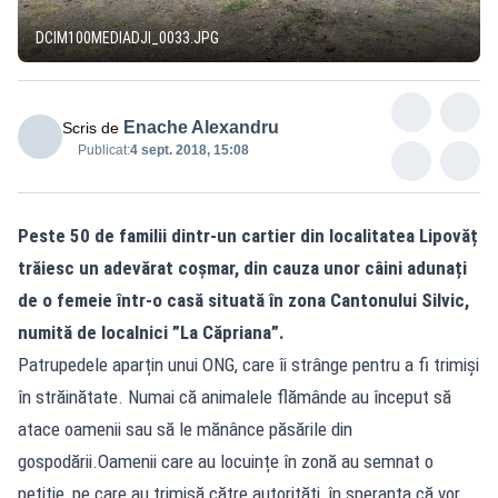
DCIM100MEDIADJI_0033.JPG
Enache Alexandru
Scris de
Publicat:
4 sept. 2018, 15:08
Peste 50 de familii dintr-un cartier din localitatea Lipovăț
trăiesc un adevărat coșmar, din cauza unor câini adunați
de o femeie într-o casă situată în zona Cantonului Silvic,
numită de localnici ”La Căpriana”.
Patrupedele aparțin unui ONG, care îi strânge pentru a fi trimiși
în străinătate. Numai că animalele flămânde au început să
atace oamenii sau să le mănânce păsările din
gospodării.Oamenii care au locuințe în zonă au semnat o
petiție, pe care au trimisă către autorități, în speranța că vor