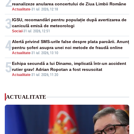
2
reanalizeze anularea concertului de Ziua Limbii Române
Actualitate
-
31 iul. 2026, 12:18
3
IGSU, recomandări pentru populație după avertizarea de
caniculă emisă de meteorologi
Social
-
31 iul. 2026, 12:51
4
Alertă privind SMS-urile false despre plata parcării. Anunț
pentru șoferi asupra unei noi metode de fraudă online
Actualitate
-
31 iul. 2026, 13:10
5
Echipa secundă a lui Dinamo, implicată într-un accident
rutier grav! Adrian Ropotan a fost resuscitat
Actualitate
-
31 iul. 2026, 11:20
ACTUALITATE