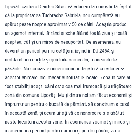
Lipovăț, cartierul Canton Silvic, vă aducem la cunoștință faptul
că la proprietatea Tudorache Gabriela, nou cumpărată au
apărut peste noapte aproximativ 50 de câini. Aceștia produc
un zgomot infernal, lătrând și schelălăind toată ziua și toată
noaptea, cât și un miros de nesuportat. De asemenea, au
devenit un pericol pentru cetățeni, ieșind în DJ 245A și
umblând prin curțile și grădinile oamenilor, mâncându-le
păsările. Nu cunoaste nimeni nimic în legătură cu aducerea
acestor animale, nici măcar autoritățile locale. Zona în care au
fost stabiliți acești câini este cea mai frumoasă și atrăgătoare
zonă din comuna Lipovăț. Mulți dintre noi am făcut economii și
împrumuturi pentru o bucată de pământ, să construim o casă
în această zonă, și acum uitați-vă ce nenorocire s-a abătut
peste locuitorii acestei zone. În asemenea zgomot și miros și
în asemenea pericol pentru oameni și pentru păsări, viața