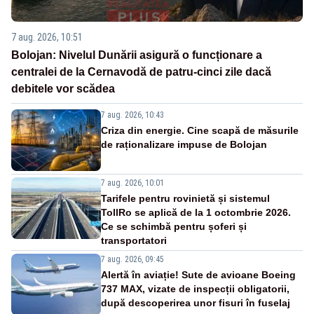
7 aug. 2026, 10:51
Bolojan: Nivelul Dunării asigură o funcționare a
centralei de la Cernavodă de patru-cinci zile dacă
debitele vor scădea
7 aug. 2026, 10:43
Criza din energie. Cine scapă de măsurile
de raționalizare impuse de Bolojan
7 aug. 2026, 10:01
Tarifele pentru rovinietă și sistemul
TollRo se aplică de la 1 octombrie 2026.
Ce se schimbă pentru șoferi și
transportatori
7 aug. 2026, 09:45
Alertă în aviație! Sute de avioane Boeing
737 MAX, vizate de inspecții obligatorii,
după descoperirea unor fisuri în fuselaj