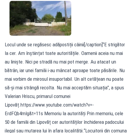
Locul unde se regăsesc adăpostiții câinii[/caption]“E strigător
la cer. Am înștiințat toate autoritățile. Oamenii aceia nu mai
au liniște. Nici pe stradă nu mai pot merge. Au atacat un
bătrân, iar unei familii i-au mâncat aproape toate păsările. Nu
mai vorbim de mirosul insuportabil. Un alt cetățean nu poate
să-și mai strângă recolta. Nu mai acceptăm situația”, a spus
Valerian Hriscu, primarul comunei
Lipovăț.https://www.youtube.com/watch?v=-
ErdFQb4mlg&t=11s Memoriu la autorități Prin memoriu, cele
50 de familii din Lipovăț cer autorităților închiderea padocului
ilegal sau mutarea lui în afara localității.“Locuitorii din comuna