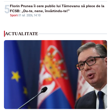
5
Florin Prunea îi cere public lui Târnovanu să plece de la
FCSB: „Du-te, nene, învârtindu-te!”
Sport
-
31 iul. 2026, 14:10
ACTUALITATE