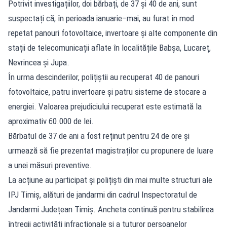
Potrivit investigațiilor, doi bărbați, de 37 și 40 de ani, sunt
suspectați că, în perioada ianuarie–mai, au furat în mod
repetat panouri fotovoltaice, invertoare și alte componente din
stații de telecomunicații aflate în localitățile Babșa, Lucareț,
Nevrincea și Jupa.
În urma descinderilor, polițiștii au recuperat 40 de panouri
fotovoltaice, patru invertoare și patru sisteme de stocare a
energiei. Valoarea prejudiciului recuperat este estimată la
aproximativ 60.000 de lei.
Bărbatul de 37 de ani a fost reținut pentru 24 de ore și
urmează să fie prezentat magistraților cu propunere de luare
a unei măsuri preventive.
La acțiune au participat și polițiști din mai multe structuri ale
IPJ Timiș, alături de jandarmi din cadrul Inspectoratul de
Jandarmi Județean Timiș. Ancheta continuă pentru stabilirea
întregii activități infracționale și a tuturor persoanelor