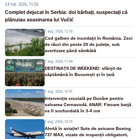
24 feb. 2026, 15:50
Complot dejucat în Serbia: doi bărbați, suspectați că
plănuiau asasinarea lui Vučić
7 aug. 2026, 12:36
Cod galben de inundații în România. Zeci
de râuri din peste 20 de județe, sub
avertizare până sâmbătă
7 aug. 2026, 11:04
DESTINAȚII DE WEEKEND: sfârșit de
săptămână în București și în țară
7 aug. 2026, 10:47
Intervenție crucială pe Dunăre pentru
salvarea Cernavodă. ANAR: Fiecare barjă
va fi scufundată în 3-4 ore
7 aug. 2026, 10:39
Alertă în aviație! Sute de avioane Boeing
737 MAX, vizate de inspecții obligatorii,