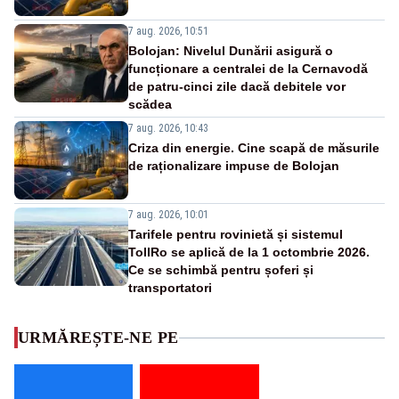
7 aug. 2026, 10:51
Bolojan: Nivelul Dunării asigură o
funcționare a centralei de la Cernavodă
de patru-cinci zile dacă debitele vor
scădea
7 aug. 2026, 10:43
Criza din energie. Cine scapă de măsurile
de raționalizare impuse de Bolojan
7 aug. 2026, 10:01
Tarifele pentru rovinietă și sistemul
TollRo se aplică de la 1 octombrie 2026.
Ce se schimbă pentru șoferi și
transportatori
URMĂREȘTE-NE PE