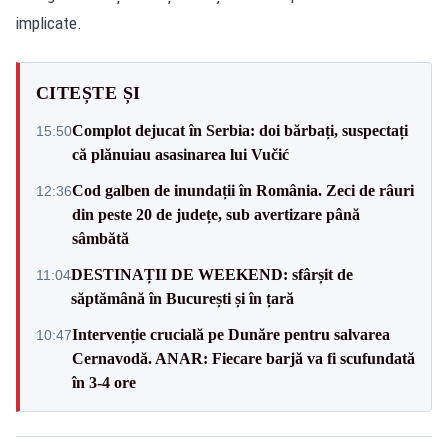
implicate.
CITEȘTE ȘI
Complot dejucat în Serbia: doi bărbați, suspectați
15:50
că plănuiau asasinarea lui Vučić
Cod galben de inundații în România. Zeci de râuri
12:36
din peste 20 de județe, sub avertizare până
sâmbătă
DESTINAȚII DE WEEKEND: sfârșit de
11:04
săptămână în București și în țară
Intervenție crucială pe Dunăre pentru salvarea
10:47
Cernavodă. ANAR: Fiecare barjă va fi scufundată
în 3-4 ore