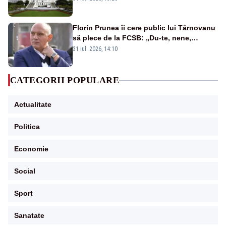
Florin Prunea îi cere public lui Târnovanu
să plece de la FCSB: „Du-te, nene,
învârtindu-te!”
31 iul. 2026, 14:10
CATEGORII POPULARE
Actualitate
Politica
Economie
Social
Sport
Sanatate