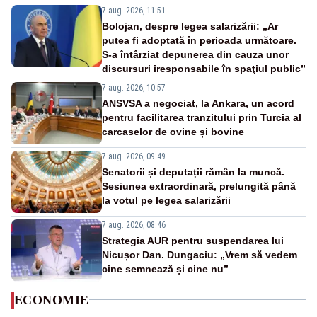
7 aug. 2026, 11:51
Bolojan, despre legea salarizării: „Ar
putea fi adoptată în perioada următoare.
S-a întârziat depunerea din cauza unor
discursuri iresponsabile în spaţiul public”
7 aug. 2026, 10:57
ANSVSA a negociat, la Ankara, un acord
pentru facilitarea tranzitului prin Turcia al
carcaselor de ovine și bovine
7 aug. 2026, 09:49
Senatorii și deputații rămân la muncă.
Sesiunea extraordinară, prelungită până
la votul pe legea salarizării
7 aug. 2026, 08:46
Strategia AUR pentru suspendarea lui
Nicușor Dan. Dungaciu: „Vrem să vedem
cine semnează și cine nu”
ECONOMIE