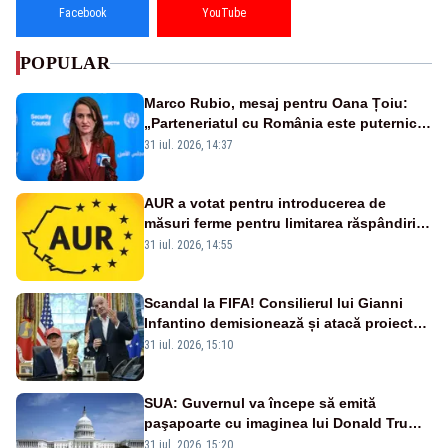
Facebook
YouTube
POPULAR
Marco Rubio, mesaj pentru Oana Țoiu:
„Parteneriatul cu România este puternic
și prețuit”
31 iul. 2026, 14:37
AUR a votat pentru introducerea de
măsuri ferme pentru limitarea răspândirii
virusului pestei porcine africane
31 iul. 2026, 14:55
Scandal la FIFA! Consilierul lui Gianni
Infantino demisionează și atacă proiectul
privind investitorii străini
31 iul. 2026, 15:10
SUA: Guvernul va începe să emită
paşapoarte cu imaginea lui Donald Trump
începând cu 8 august
31 iul. 2026, 15:20