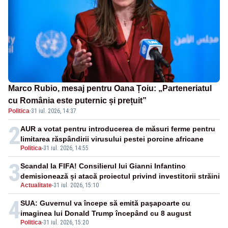
Marco Rubio, mesaj pentru Oana Țoiu: „Parteneriatul
cu România este puternic și prețuit”
Politica
·
31 iul. 2026, 14:37
2
AUR a votat pentru introducerea de măsuri ferme pentru
limitarea răspândirii virusului pestei porcine africane
Politica
-
31 iul. 2026, 14:55
3
Scandal la FIFA! Consilierul lui Gianni Infantino
demisionează și atacă proiectul privind investitorii străini
Actualitate
-
31 iul. 2026, 15:10
4
SUA: Guvernul va începe să emită paşapoarte cu
imaginea lui Donald Trump începând cu 8 august
Politica
-
31 iul. 2026, 15:20