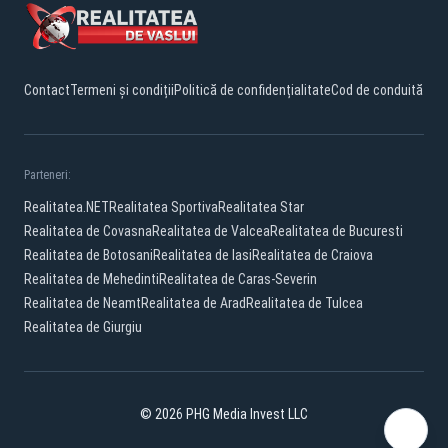
Contact
Termeni și condiții
Politică de confidențialitate
Cod de conduită
Parteneri:
Realitatea.NET
Realitatea Sportiva
Realitatea Star
Realitatea de Covasna
Realitatea de Valcea
Realitatea de Bucuresti
Realitatea de Botosani
Realitatea de Iasi
Realitatea de Craiova
Realitatea de Mehedinti
Realitatea de Caras-Severin
Realitatea de Neamt
Realitatea de Arad
Realitatea de Tulcea
Realitatea de Giurgiu
© 2026 PHG Media Invest LLC
Facebook
YouTube