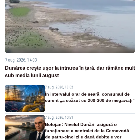
7 aug. 2026, 14:03
Dunărea crește ușor la intrarea în țară, dar rămâne mult
sub media lunii august
7 aug. 2026, 13:02
În intervalul orar de seară, consumul de
curent „a scăzut cu 200-300 de megawați”
7 aug. 2026, 10:51
Bolojan: Nivelul Dunării asigură o
funcționare a centralei de la Cernavodă
de patru-cinci zile dacă debitele vor