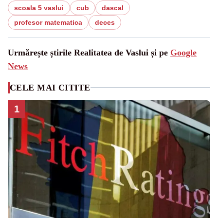
scoala 5 vaslui
cub
dascal
profesor matematica
deces
Urmărește știrile Realitatea de Vaslui și pe
Google
News
CELE MAI CITITE
1