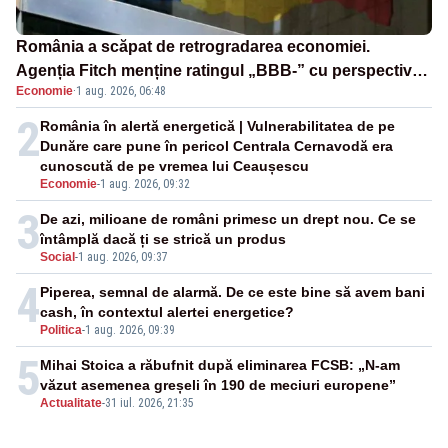
România a scăpat de retrogradarea economiei.
Agenția Fitch menține ratingul „BBB-” cu perspectivă
Economie
·
1 aug. 2026, 06:48
negativă
2
România în alertă energetică | Vulnerabilitatea de pe
Dunăre care pune în pericol Centrala Cernavodă era
cunoscută de pe vremea lui Ceaușescu
Economie
-
1 aug. 2026, 09:32
3
De azi, milioane de români primesc un drept nou. Ce se
întâmplă dacă ți se strică un produs
Social
-
1 aug. 2026, 09:37
4
Piperea, semnal de alarmă. De ce este bine să avem bani
cash, în contextul alertei energetice?
Politica
-
1 aug. 2026, 09:39
5
Mihai Stoica a răbufnit după eliminarea FCSB: „N-am
văzut asemenea greșeli în 190 de meciuri europene”
Actualitate
-
31 iul. 2026, 21:35