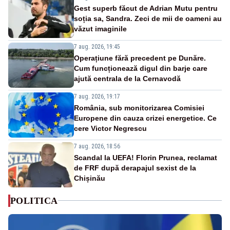
Gest superb făcut de Adrian Mutu pentru
soția sa, Sandra. Zeci de mii de oameni au
văzut imaginile
7 aug. 2026, 19:45
Operațiune fără precedent pe Dunăre.
Cum funcționează digul din barje care
ajută centrala de la Cernavodă
7 aug. 2026, 19:17
România, sub monitorizarea Comisiei
Europene din cauza crizei energetice. Ce
cere Victor Negrescu
7 aug. 2026, 18:56
Scandal la UEFA! Florin Prunea, reclamat
de FRF după derapajul sexist de la
Chișinău
POLITICA