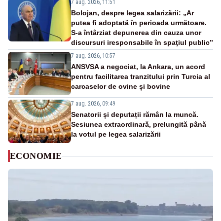
7 aug. 2026, 11:51
Bolojan, despre legea salarizării: „Ar
putea fi adoptată în perioada următoare.
S-a întârziat depunerea din cauza unor
discursuri iresponsabile în spaţiul public”
7 aug. 2026, 10:57
ANSVSA a negociat, la Ankara, un acord
pentru facilitarea tranzitului prin Turcia al
carcaselor de ovine și bovine
7 aug. 2026, 09:49
Senatorii și deputații rămân la muncă.
Sesiunea extraordinară, prelungită până
la votul pe legea salarizării
ECONOMIE