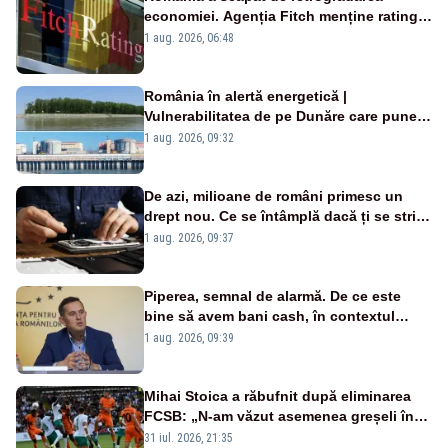
economiei. Agenția Fitch menține ratingul
„BBB-” cu perspectivă negativă
1 aug. 2026, 06:48
România în alertă energetică |
Vulnerabilitatea de pe Dunăre care pune
în pericol Centrala Cernavodă era
1 aug. 2026, 09:32
cunoscută de pe vremea lui Ceaușescu
De azi, milioane de români primesc un
drept nou. Ce se întâmplă dacă ți se strică
un produs
1 aug. 2026, 09:37
Piperea, semnal de alarmă. De ce este
bine să avem bani cash, în contextul
alertei energetice?
1 aug. 2026, 09:39
Mihai Stoica a răbufnit după eliminarea
FCSB: „N-am văzut asemenea greșeli în
190 de meciuri europene”
31 iul. 2026, 21:35