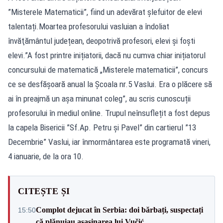
”Misterele Matematicii”, fiind un adevărat șlefuitor de elevi
talentați.Moartea profesorului vasluian a îndoliat
învăţământul județean, deopotrivă profesori, elevi şi foşti
elevi.”A fost printre inițiatorii, dacă nu cumva chiar inițiatorul
concursului de matematică „Misterele matematicii”, concurs
ce se desfășoară anual la Școala nr.5 Vaslui. Era o plăcere să
ai în preajmă un așa minunat coleg”, au scris cunoscuții
profesorului în mediul online. Trupul neînsuflețit a fost depus
la capela Bisericii ”Sf.Ap. Petru și Pavel” din cartierul ”13
Decembrie” Vaslui, iar înmormântarea este programată vineri,
4 ianuarie, de la ora 10.
CITEȘTE ȘI
Complot dejucat în Serbia: doi bărbați, suspectați
15:50
că plănuiau asasinarea lui Vučić