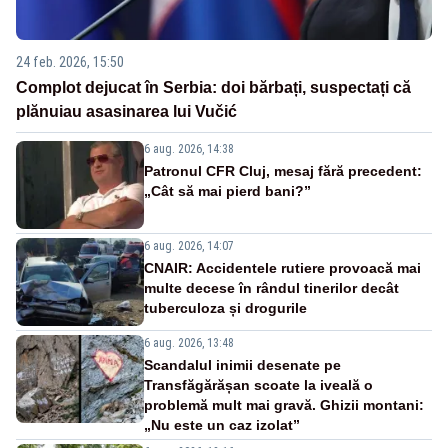
24 feb. 2026, 15:50
Complot dejucat în Serbia: doi bărbați, suspectați că
plănuiau asasinarea lui Vučić
6 aug. 2026, 14:38
Patronul CFR Cluj, mesaj fără precedent:
„Cât să mai pierd bani?”
6 aug. 2026, 14:07
CNAIR: Accidentele rutiere provoacă mai
multe decese în rândul tinerilor decât
tuberculoza și drogurile
6 aug. 2026, 13:48
Scandalul inimii desenate pe
Transfăgărășan scoate la iveală o
problemă mult mai gravă. Ghizii montani:
„Nu este un caz izolat”