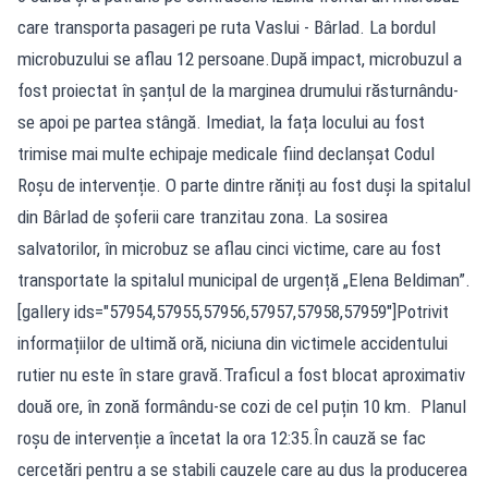
care transporta pasageri pe ruta Vaslui - Bârlad. La bordul
microbuzului se aflau 12 persoane.După impact, microbuzul a
fost proiectat în șanțul de la marginea drumului răsturnându-
se apoi pe partea stângă. Imediat, la fața locului au fost
trimise mai multe echipaje medicale fiind declanșat Codul
Roșu de intervenție. O parte dintre răniți au fost duși la spitalul
din Bârlad de șoferii care tranzitau zona. La sosirea
salvatorilor, în microbuz se aflau cinci victime, care au fost
transportate la spitalul municipal de urgență „Elena Beldiman”.
[gallery ids="57954,57955,57956,57957,57958,57959"]Potrivit
informațiilor de ultimă oră, niciuna din victimele accidentului
rutier nu este în stare gravă.Traficul a fost blocat aproximativ
două ore, în zonă formându-se cozi de cel puțin 10 km. Planul
roșu de intervenție a încetat la ora 12:35.În cauză se fac
cercetări pentru a se stabili cauzele care au dus la producerea