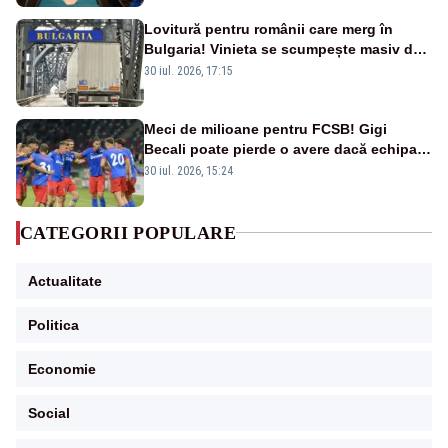
Lovitură pentru românii care merg în
Bulgaria! Vinieta se scumpește masiv de
la 1 august
30 iul. 2026, 17:15
Meci de milioane pentru FCSB! Gigi
Becali poate pierde o avere dacă echipa
este eliminată de FK Auda
30 iul. 2026, 15:24
CATEGORII POPULARE
Actualitate
Politica
Economie
Social