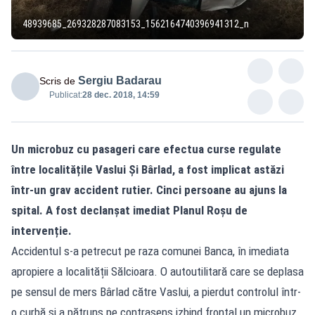
48939685_269328287083153_1562164740396941312_n
Sergiu Badarau
Scris de
Publicat:
28 dec. 2018, 14:59
Un microbuz cu pasageri care efectua curse regulate
între localitățile Vaslui Și Bârlad, a fost implicat astăzi
într-un grav accident rutier. Cinci persoane au ajuns la
spital. A fost declanșat imediat Planul Roșu de
intervenție.
Accidentul s-a petrecut pe raza comunei Banca, în imediata
apropiere a localității Sălcioara. O autoutilitară care se deplasa
pe sensul de mers Bârlad către Vaslui, a pierdut controlul într-
o curbă și a pătruns pe contrasens izbind frontal un microbuz