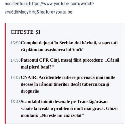
accidentului.https://www.youtube.com/watch?
v=u6dbMogyHHg&feature=youtu.be
CITEȘTE ȘI
Complot dejucat în Serbia: doi bărbați, suspectați
15:50
că plănuiau asasinarea lui Vučić
Patronul CFR Cluj, mesaj fără precedent: „Cât să
14:38
mai pierd bani?”
CNAIR: Accidentele rutiere provoacă mai multe
14:07
decese în rândul tinerilor decât tuberculoza și
drogurile
Scandalul inimii desenate pe Transfăgărășan
13:48
scoate la iveală o problemă mult mai gravă. Ghizii
montani: „Nu este un caz izolat”