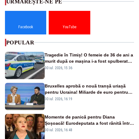
URMĂREȘTE-NE PE
Facebook
YouTube
POPULAR
Tragedie în Timiș! O femeie de 36 de ani a
murit după ce mașina i-a fost spulberată
de tren
30 iul. 2026, 15:36
Bruxelles aprobă o nouă tranșă uriașă
pentru Ucraina! Miliarde de euro pentru
armament și apărare
30 iul. 2026, 16:19
Momente de panică pentru Diana
Șoșoacă! Eurodeputata a fost rănită într-
un accident rutier
30 iul. 2026, 16:48