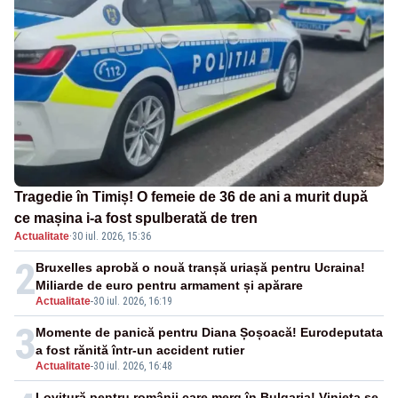
Tragedie în Timiș! O femeie de 36 de ani a murit după
ce mașina i-a fost spulberată de tren
Actualitate
·
30 iul. 2026, 15:36
2
Bruxelles aprobă o nouă tranșă uriașă pentru Ucraina!
Miliarde de euro pentru armament și apărare
Actualitate
-
30 iul. 2026, 16:19
3
Momente de panică pentru Diana Șoșoacă! Eurodeputata
a fost rănită într-un accident rutier
Actualitate
-
30 iul. 2026, 16:48
Lovitură pentru românii care merg în Bulgaria! Vinieta se