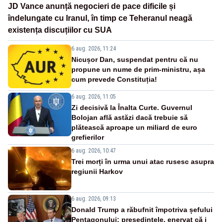
JD Vance anunță negocieri de pace dificile și
îndelungate cu Iranul, în timp ce Teheranul neagă
existența discuțiilor cu SUA
6 aug. 2026, 11:24
Nicușor Dan, suspendat pentru că nu
propune un nume de prim-ministru, așa
cum prevede Constituția!
6 aug. 2026, 11:05
Zi decisivă la Înalta Curte. Guvernul
Bolojan află astăzi dacă trebuie să
plătească aproape un miliard de euro
grefierilor
6 aug. 2026, 10:47
Trei morți în urma unui atac rusesc asupra
regiunii Harkov
6 aug. 2026, 09:13
Donald Trump a răbufnit împotriva șefului
Pentagonului: președintele, enervat că i