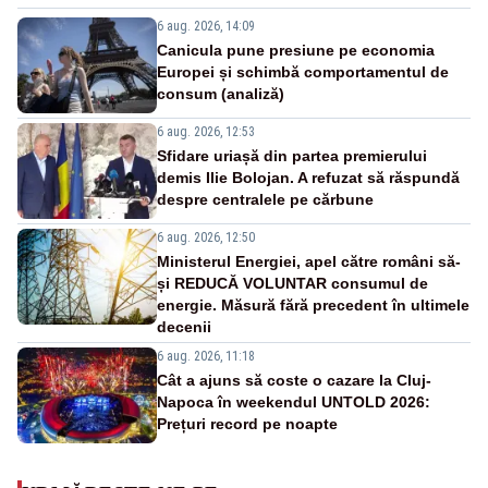
6 aug. 2026, 14:09
Canicula pune presiune pe economia
Europei și schimbă comportamentul de
consum (analiză)
6 aug. 2026, 12:53
Sfidare uriașă din partea premierului
demis Ilie Bolojan. A refuzat să răspundă
despre centralele pe cărbune
6 aug. 2026, 12:50
Ministerul Energiei, apel către români să-
și REDUCĂ VOLUNTAR consumul de
energie. Măsură fără precedent în ultimele
decenii
6 aug. 2026, 11:18
Cât a ajuns să coste o cazare la Cluj-
Napoca în weekendul UNTOLD 2026:
Prețuri record pe noapte