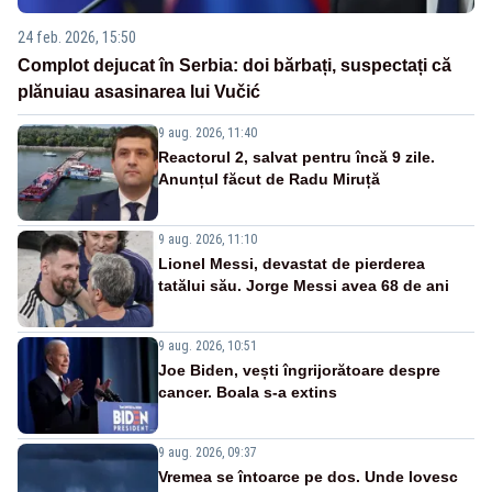
24 feb. 2026, 15:50
Complot dejucat în Serbia: doi bărbați, suspectați că
plănuiau asasinarea lui Vučić
9 aug. 2026, 11:40
Reactorul 2, salvat pentru încă 9 zile.
Anunțul făcut de Radu Miruță
9 aug. 2026, 11:10
Lionel Messi, devastat de pierderea
tatălui său. Jorge Messi avea 68 de ani
9 aug. 2026, 10:51
Joe Biden, vești îngrijorătoare despre
cancer. Boala s-a extins
9 aug. 2026, 09:37
Vremea se întoarce pe dos. Unde lovesc