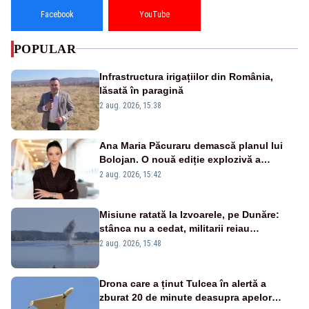
Facebook
YouTube
POPULAR
Infrastructura irigațiilor din România,
lăsată în paragină
2 aug. 2026, 15:38
Ana Maria Păcuraru demască planul lui
Bolojan. O nouă ediție explozivă a
emisiunii „Miza Zilei” la Realitatea PLUS
2 aug. 2026, 15:42
Misiune ratată la Izvoarele, pe Dunăre:
stânca nu a cedat, militarii reiau
detonările luni – VIDEO
2 aug. 2026, 15:48
Drona care a ținut Tulcea în alertă a
zburat 20 de minute deasupra apelor