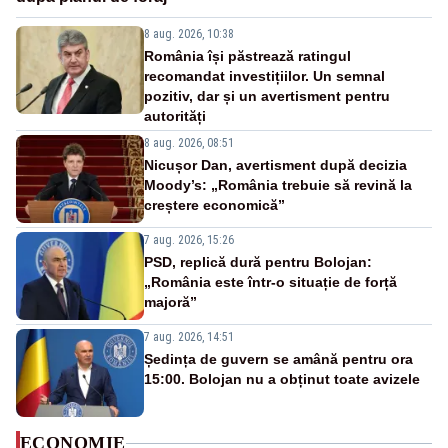
8 aug. 2026, 10:38
România își păstrează ratingul
recomandat investițiilor. Un semnal
pozitiv, dar și un avertisment pentru
autorități
8 aug. 2026, 08:51
Nicușor Dan, avertisment după decizia
Moody’s: „România trebuie să revină la
creștere economică”
7 aug. 2026, 15:26
PSD, replică dură pentru Bolojan:
„România este într-o situație de forță
majoră”
7 aug. 2026, 14:51
Ședința de guvern se amână pentru ora
15:00. Bolojan nu a obținut toate avizele
ECONOMIE