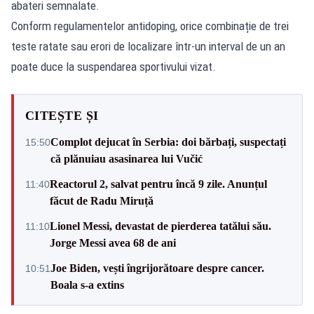
abateri semnalate.
Conform regulamentelor antidoping, orice combinație de trei
teste ratate sau erori de localizare într-un interval de un an
poate duce la suspendarea sportivului vizat.
CITEȘTE ȘI
Complot dejucat în Serbia: doi bărbați, suspectați
15:50
că plănuiau asasinarea lui Vučić
Reactorul 2, salvat pentru încă 9 zile. Anunțul
11:40
făcut de Radu Miruță
Lionel Messi, devastat de pierderea tatălui său.
11:10
Jorge Messi avea 68 de ani
Joe Biden, vești îngrijorătoare despre cancer.
10:51
Boala s-a extins