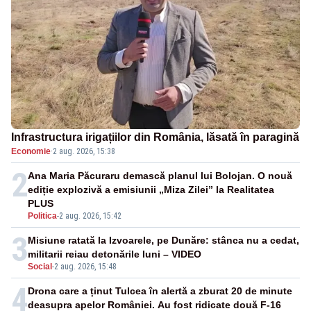
Infrastructura irigațiilor din România, lăsată în paragină
Economie
·
2 aug. 2026, 15:38
2
Ana Maria Păcuraru demască planul lui Bolojan. O nouă
ediție explozivă a emisiunii „Miza Zilei” la Realitatea
PLUS
Politica
-
2 aug. 2026, 15:42
3
Misiune ratată la Izvoarele, pe Dunăre: stânca nu a cedat,
militarii reiau detonările luni – VIDEO
Social
-
2 aug. 2026, 15:48
4
Drona care a ținut Tulcea în alertă a zburat 20 de minute
deasupra apelor României. Au fost ridicate două F-16