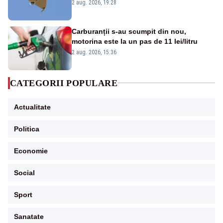
României. Au fost ridicate două F-16
2 aug. 2026, 19:28
Carburanții s-au scumpit din nou,
motorina este la un pas de 11 lei/litru
2 aug. 2026, 15:36
CATEGORII POPULARE
Actualitate
Politica
Economie
Social
Sport
Sanatate