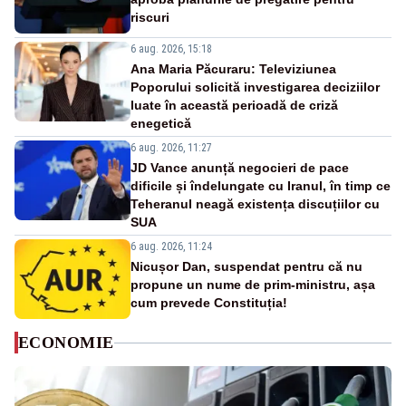
riscuri
6 aug. 2026, 15:18
Ana Maria Păcuraru: Televiziunea
Poporului solicită investigarea deciziilor
luate în această perioadă de criză
enegetică
6 aug. 2026, 11:27
JD Vance anunță negocieri de pace
dificile și îndelungate cu Iranul, în timp ce
Teheranul neagă existența discuțiilor cu
SUA
6 aug. 2026, 11:24
Nicușor Dan, suspendat pentru că nu
propune un nume de prim-ministru, așa
cum prevede Constituția!
ECONOMIE