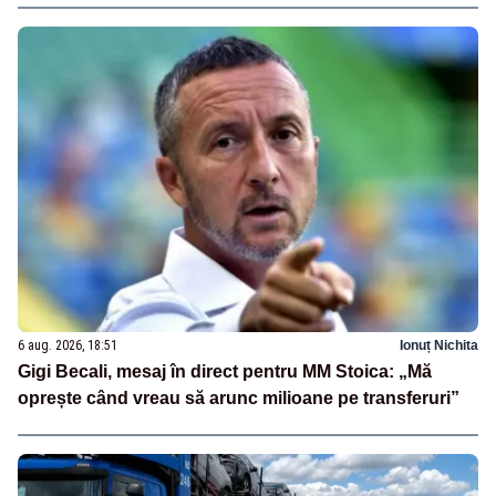
6 aug. 2026, 18:51
Ionuț Nichita
Gigi Becali, mesaj în direct pentru MM Stoica: „Mă
oprește când vreau să arunc milioane pe transferuri”