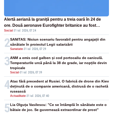
Alertă aeriană la graniță pentru a treia oară în 24 de
ore. Două aeronave Eurofighter britanice au fost
Social
·
31 iul. 2026, 07:24
ridicate de la sol
2
SANITAS: Niciun scenariu favorabil pentru angajații din
sănătate în proiectul Legii salarizării
Sanatate
-
31 iul. 2026, 07:29
3
ANM a emis cod galben și cod portocaliu de caniculă.
Temperaturile urcă până la 38 de grade, iar nopțile devin
tropicale
Social
-
31 iul. 2026, 07:39
4
Atac fără precedent al Rusiei. O fabrică de drone din Kiev
deținută de o companie americană, distrusă de o rachetă
rusească
Actualitate
-
31 iul. 2026, 07:40
5
Lia Olguța Vasilescu: ”Ce se întâmplă în sănătate este o
bătaie de joc. Se guvernează extraordinar de prost”