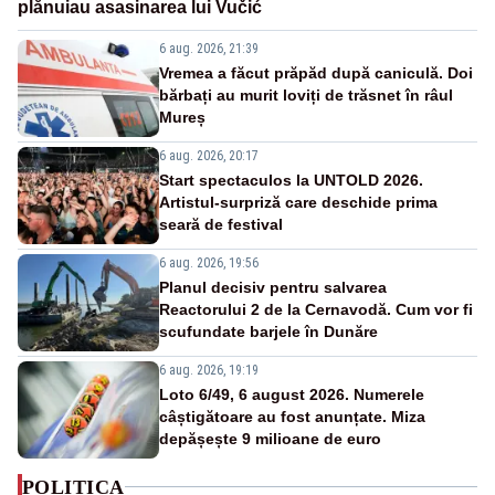
plănuiau asasinarea lui Vučić
6 aug. 2026, 21:39
Vremea a făcut prăpăd după caniculă. Doi
bărbați au murit loviți de trăsnet în râul
Mureș
6 aug. 2026, 20:17
Start spectaculos la UNTOLD 2026.
Artistul-surpriză care deschide prima
seară de festival
6 aug. 2026, 19:56
Planul decisiv pentru salvarea
Reactorului 2 de la Cernavodă. Cum vor fi
scufundate barjele în Dunăre
6 aug. 2026, 19:19
Loto 6/49, 6 august 2026. Numerele
câștigătoare au fost anunțate. Miza
depășește 9 milioane de euro
POLITICA