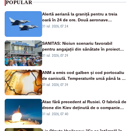
POPULAR
Alertă aeriană la graniță pentru a treia
oară în 24 de ore. Două aeronave
Eurofighter britanice au fost ridicate de la
31 iul. 2026, 07:24
sol
SANITAS: Niciun scenariu favorabil
pentru angajații din sănătate în proiectul
Legii salarizării
31 iul. 2026, 07:29
ANM a emis cod galben și cod portocaliu
de caniculă. Temperaturile urcă până la 38
de grade, iar nopțile devin tropicale
31 iul. 2026, 07:39
Atac fără precedent al Rusiei. O fabrică de
drone din Kiev deținută de o companie
americană, distrusă de o rachetă
31 iul. 2026, 07:40
rusească
Lia Olguța Vasilescu: ”Ce se întâmplă în