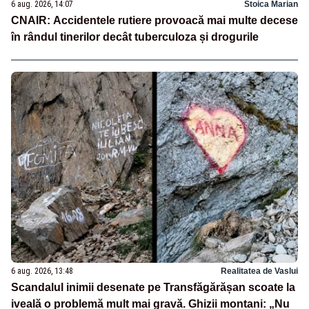
6 aug. 2026, 14:07
Stoica Marian
CNAIR: Accidentele rutiere provoacă mai multe decese
în rândul tinerilor decât tuberculoza și drogurile
6 aug. 2026, 13:48
Realitatea de Vaslui
Scandalul inimii desenate pe Transfăgărășan scoate la
iveală o problemă mult mai gravă. Ghizii montani: „Nu