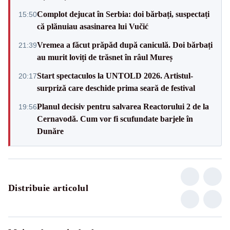
Complot dejucat în Serbia: doi bărbați, suspectați
15:50
că plănuiau asasinarea lui Vučić
Vremea a făcut prăpăd după caniculă. Doi bărbați
21:39
au murit loviți de trăsnet în râul Mureș
Start spectaculos la UNTOLD 2026. Artistul-
20:17
surpriză care deschide prima seară de festival
Planul decisiv pentru salvarea Reactorului 2 de la
19:56
Cernavodă. Cum vor fi scufundate barjele în
Dunăre
Distribuie articolul