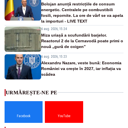
Bolojan anunță restricțiile de consum
energetic. Centralele pe combustibili
fosili, repornite. La ore de vârf se va apela
la importuri - LIVE TEXT
6 aug. 2026, 15:24
Miza uriașă a scufundării barjelor.
Reactorul 2 de la Cernavodă poate primi o
nouă „gură de oxigen”
6 aug. 2026, 15:23
Alexandru Nazare, veste bună: Economia
României va crește în 2027, iar inflația va
scădea
URMĂREȘTE-NE PE
Facebook
YouTube