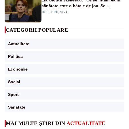
sănătate este o bătaie de joc. Se
guvernează extraordinar de prost”
30 iul. 2026, 23:24
CATEGORII POPULARE
Actualitate
Politica
Economie
Social
Sport
Sanatate
MAI MULTE ȘTIRI DIN
ACTUALITATE