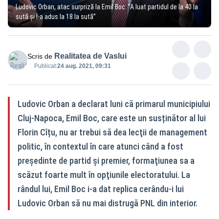
Ludovic Orban, atac surpriză la Emil Boc: ”A luat partidul de la 40 la
sută și l-a adus la 18 la sută”
Realitatea de Vaslui
Scris de
Publicat:
24 aug. 2021, 09:31
Ludovic Orban a declarat luni că primarul municipiului
Cluj-Napoca, Emil Boc, care este un susținător al lui
Florin Cîțu, nu ar trebui să dea lecţii de management
politic, în contextul în care atunci când a fost
preşedinte de partid şi premier, formaţiunea sa a
scăzut foarte mult în opţiunile electoratului. La
rândul lui, Emil Boc i-a dat replica cerându-i lui
Ludovic Orban să nu mai distrugă PNL din interior.