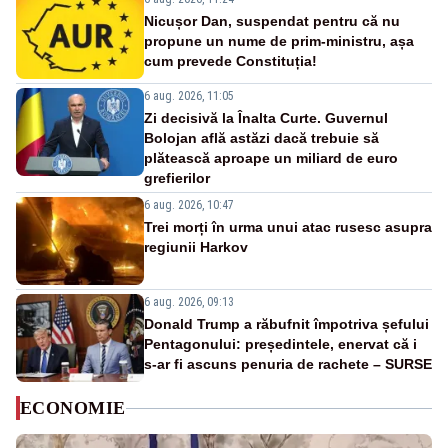
Nicușor Dan, suspendat pentru că nu
propune un nume de prim-ministru, așa
cum prevede Constituția!
6 aug. 2026, 11:05
Zi decisivă la Înalta Curte. Guvernul
Bolojan află astăzi dacă trebuie să
plătească aproape un miliard de euro
grefierilor
6 aug. 2026, 10:47
Trei morți în urma unui atac rusesc asupra
regiunii Harkov
6 aug. 2026, 09:13
Donald Trump a răbufnit împotriva șefului
Pentagonului: președintele, enervat că i
s-ar fi ascuns penuria de rachete – SURSE
ECONOMIE