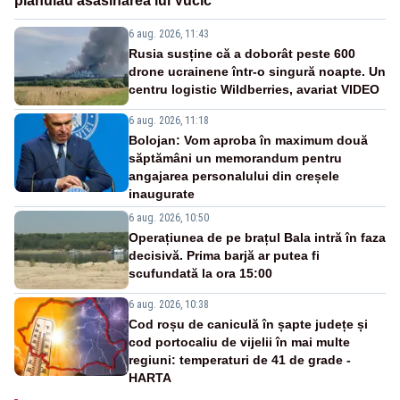
plănuiau asasinarea lui Vučić
6 aug. 2026, 11:43
Rusia susține că a doborât peste 600
drone ucrainene într-o singură noapte. Un
centru logistic Wildberries, avariat VIDEO
6 aug. 2026, 11:18
Bolojan: Vom aproba în maximum două
săptămâni un memorandum pentru
angajarea personalului din creșele
inaugurate
6 aug. 2026, 10:50
Operațiunea de pe brațul Bala intră în faza
decisivă. Prima barjă ar putea fi
scufundată la ora 15:00
6 aug. 2026, 10:38
Cod roșu de caniculă în șapte județe și
cod portocaliu de vijelii în mai multe
regiuni: temperaturi de 41 de grade -
HARTA