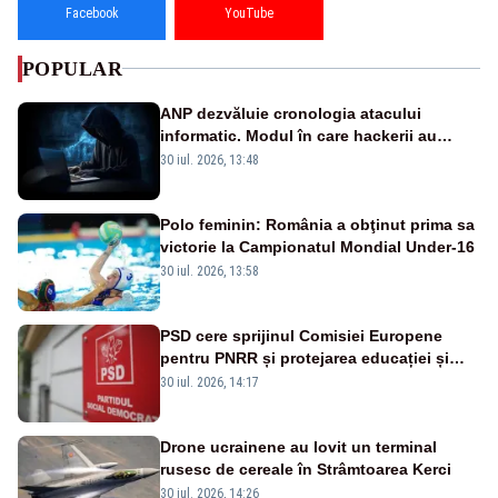
Facebook
YouTube
POPULAR
ANP dezvăluie cronologia atacului
informatic. Modul în care hackerii au
pătruns în rețea rămâne necunoscut
30 iul. 2026, 13:48
Polo feminin: România a obţinut prima sa
victorie la Campionatul Mondial Under-16
30 iul. 2026, 13:58
PSD cere sprijinul Comisiei Europene
pentru PNRR și protejarea educației și
sănătății
30 iul. 2026, 14:17
Drone ucrainene au lovit un terminal
rusesc de cereale în Strâmtoarea Kerci
30 iul. 2026, 14:26