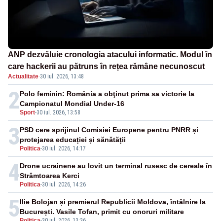
ANP dezvăluie cronologia atacului informatic. Modul în
care hackerii au pătruns în rețea rămâne necunoscut
Actualitate
·
30 iul. 2026, 13:48
2
Polo feminin: România a obţinut prima sa victorie la
Campionatul Mondial Under-16
Sport
-
30 iul. 2026, 13:58
3
PSD cere sprijinul Comisiei Europene pentru PNRR și
protejarea educației și sănătății
Politica
-
30 iul. 2026, 14:17
4
Drone ucrainene au lovit un terminal rusesc de cereale în
Strâmtoarea Kerci
Politica
-
30 iul. 2026, 14:26
5
Ilie Bolojan și premierul Republicii Moldova, întâlnire la
București. Vasile Tofan, primit cu onoruri militare
Politica
-
30 iul. 2026, 13:36