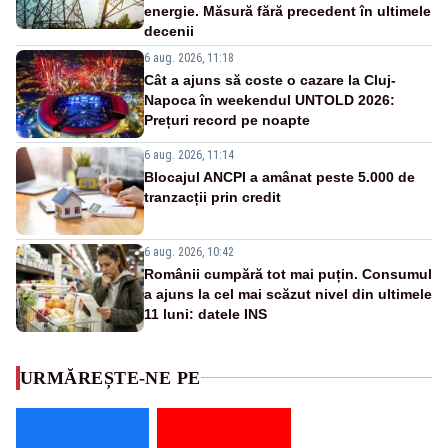
energie. Măsură fără precedent în ultimele
decenii
6 aug. 2026, 11:18
Cât a ajuns să coste o cazare la Cluj-
Napoca în weekendul UNTOLD 2026:
Prețuri record pe noapte
6 aug. 2026, 11:14
Blocajul ANCPI a amânat peste 5.000 de
tranzacții prin credit
6 aug. 2026, 10:42
Românii cumpără tot mai puțin. Consumul
a ajuns la cel mai scăzut nivel din ultimele
11 luni: datele INS
URMĂREȘTE-NE PE