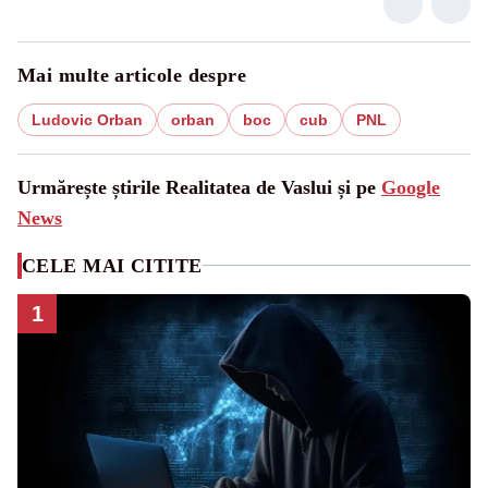
Mai multe articole despre
Ludovic Orban
orban
boc
cub
PNL
Urmărește știrile Realitatea de Vaslui și pe
Google
News
CELE MAI CITITE
1