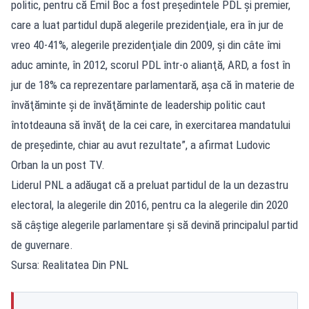
politic, pentru că Emil Boc a fost preşedintele PDL şi premier,
care a luat partidul după alegerile prezidenţiale, era în jur de
vreo 40-41%, alegerile prezidenţiale din 2009, şi din câte îmi
aduc aminte, în 2012, scorul PDL într-o alianţă, ARD, a fost în
jur de 18% ca reprezentare parlamentară, aşa că în materie de
învăţăminte şi de învăţăminte de leadership politic caut
întotdeauna să învăţ de la cei care, în exercitarea mandatului
de preşedinte, chiar au avut rezultate”, a afirmat Ludovic
Orban la un post TV.
Liderul PNL a adăugat că a preluat partidul de la un dezastru
electoral, la alegerile din 2016, pentru ca la alegerile din 2020
să câştige alegerile parlamentare şi să devină principalul partid
de guvernare.
Sursa: Realitatea Din PNL