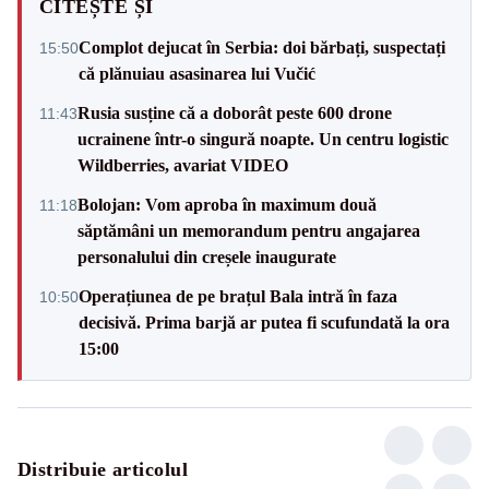
CITEȘTE ȘI
Complot dejucat în Serbia: doi bărbați, suspectați
15:50
că plănuiau asasinarea lui Vučić
Rusia susține că a doborât peste 600 drone
11:43
ucrainene într-o singură noapte. Un centru logistic
Wildberries, avariat VIDEO
Bolojan: Vom aproba în maximum două
11:18
săptămâni un memorandum pentru angajarea
personalului din creșele inaugurate
Operațiunea de pe brațul Bala intră în faza
10:50
decisivă. Prima barjă ar putea fi scufundată la ora
15:00
Distribuie articolul