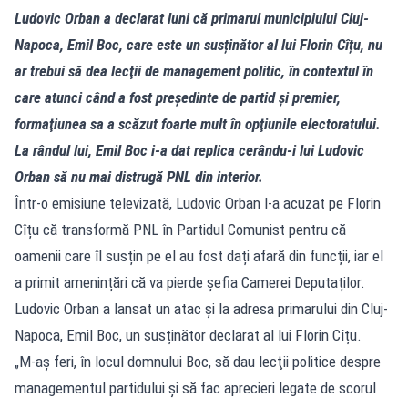
Ludovic Orban a declarat luni că primarul municipiului Cluj-
Napoca, Emil Boc, care este un susținător al lui Florin Cîțu, nu
ar trebui să dea lecţii de management politic, în contextul în
care atunci când a fost preşedinte de partid şi premier,
formaţiunea sa a scăzut foarte mult în opţiunile electoratului.
La rândul lui, Emil Boc i-a dat replica cerându-i lui Ludovic
Orban să nu mai distrugă PNL din interior.
Într-o emisiune televizată, Ludovic Orban l-a acuzat pe Florin
Cîțu că transformă PNL în Partidul Comunist pentru că
oamenii care îl susțin pe el au fost dați afară din funcții, iar el
a primit amenințări că va pierde șefia Camerei Deputaților.
Ludovic Orban a lansat un atac și la adresa primarului din Cluj-
Napoca, Emil Boc, un susținător declarat al lui Florin Cîțu.
„M-aş feri, în locul domnului Boc, să dau lecţii politice despre
managementul partidului şi să fac aprecieri legate de scorul