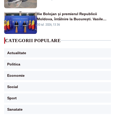
Ilie Bolojan și premierul Republicii
Moldova, întâlnire la București. Vasile
Tofan, primit cu onoruri militare
30 iul. 2026, 13:36
CATEGORII POPULARE
Actualitate
Politica
Economie
Social
Sport
Sanatate