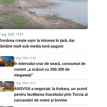
7 aug. 2026, 14:03
Dunărea crește ușor la intrarea în țară, dar
rămâne mult sub media lunii august
7 aug. 2026, 13:02
În intervalul orar de seară, consumul de
curent „a scăzut cu 200-300 de
megawați”
7 aug. 2026, 10:57
ANSVSA a negociat, la Ankara, un acord
pentru facilitarea tranzitului prin Turcia al
carcaselor de ovine și bovine