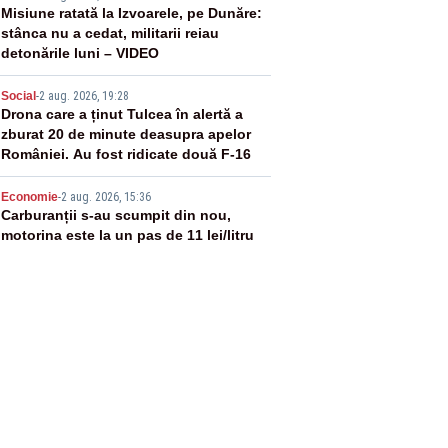
3
Misiune ratată la Izvoarele, pe Dunăre:
stânca nu a cedat, militarii reiau
detonările luni – VIDEO
4
Social
-
2 aug. 2026, 19:28
Drona care a ținut Tulcea în alertă a
zburat 20 de minute deasupra apelor
României. Au fost ridicate două F-16
5
Economie
-
2 aug. 2026, 15:36
Carburanții s-au scumpit din nou,
motorina este la un pas de 11 lei/litru