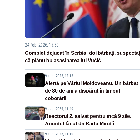
24 feb. 2026, 15:50
Complot dejucat în Serbia: doi bărbați, suspectaț
că plănuiau asasinarea lui Vučić
9 aug. 2026, 12:16
Alertă pe Vârful Moldoveanu. Un bărbat
de 80 de ani a dispărut în timpul
coborârii
9 aug. 2026, 11:40
Reactorul 2, salvat pentru încă 9 zile.
Anunțul făcut de Radu Miruță
9 aug. 2026, 11:10