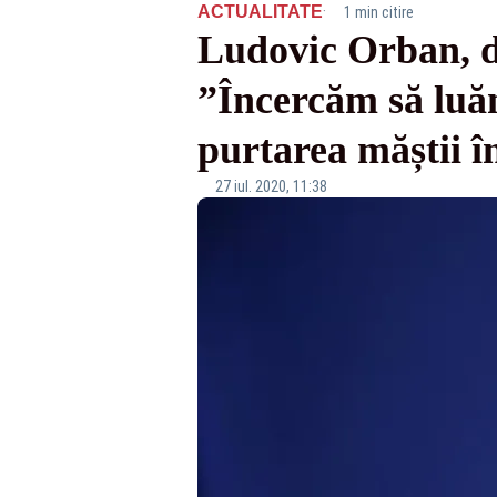
·
ACTUALITATE
1 min citire
Ludovic Orban, 
”Încercăm să luă
purtarea măștii în
27 iul. 2020, 11:38