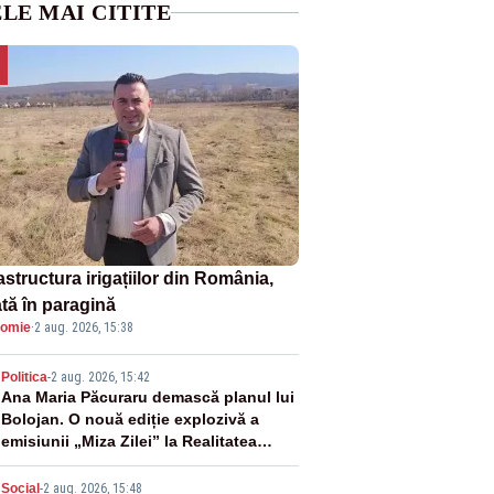
LE MAI CITITE
astructura irigațiilor din România,
ată în paragină
omie
·
2 aug. 2026, 15:38
2
Politica
-
2 aug. 2026, 15:42
Ana Maria Păcuraru demască planul lui
Bolojan. O nouă ediție explozivă a
emisiunii „Miza Zilei” la Realitatea
PLUS
Social
-
2 aug. 2026, 15:48