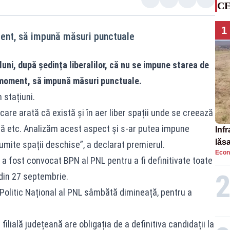
CE
1
ent, să impună măsuri punctuale
uni, după ședința liberalilor, că nu se impune starea de
 moment, să impună măsuri punctuale.
 stațiuni.
 care arată că există și în aer liber spații unde se creează
eză etc. Analizăm acest aspect și s-ar putea impune
Infr
lăs
anumite spații deschise”, a declarat premierul.
Econ
 fost convocat BPN al PNL pentru a fi definitivate toate
 din 27 septembrie.
 Politic Național al PNL sâmbătă dimineață, pentru a
lială județeană are obligația de a definitiva candidații la