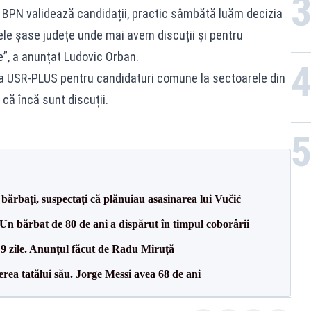
v. BPN validează candidații, practic sâmbătă luăm decizia
 cele șase județe unde mai avem discuții și pentru
e”, a anunțat Ludovic Orban.
e la USR-PLUS pentru candidaturi comune la sectoarele din
că încă sunt discuții.
bărbați, suspectați că plănuiau asasinarea lui Vučić
n bărbat de 80 de ani a dispărut în timpul coborârii
 9 zile. Anunțul făcut de Radu Miruță
erea tatălui său. Jorge Messi avea 68 de ani