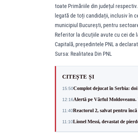
toate Primăriile din județul respecti
legată de toți candidații, inclusiv în
municipiul București, pentru sectoar
Referitor la dicuțiile avute cu cei d
Capitală, președintele PNL a declarat 
Sursa: Realitatea Din PNL
CITEȘTE ȘI
Complot dejucat în Serbia: doi 
15:50
Alertă pe Vârful Moldoveanu. U
12:16
Reactorul 2, salvat pentru încă
11:40
Lionel Messi, devastat de pierd
11:10