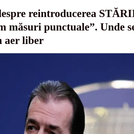
despre reintroducerea STĂ
m măsuri punctuale”. Unde s
 aer liber