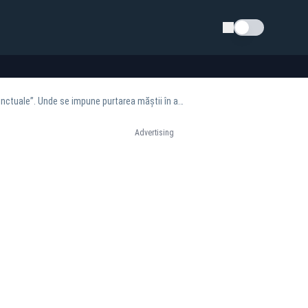
Schimba tema
Ludovic Orban, despre reintroducerea STĂRII DE URGENȚĂ: ”Încercăm să luăm măsuri punctuale”. Unde se impune purtarea măștii în aer liber
Advertising