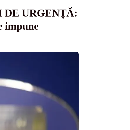
RII DE URGENȚĂ:
e impune