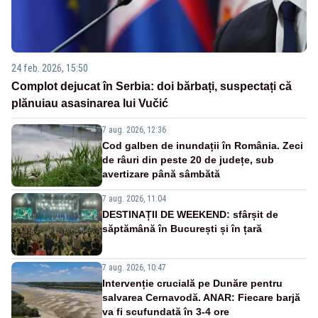
24 feb. 2026, 15:50
Complot dejucat în Serbia: doi bărbați, suspectați că
plănuiau asasinarea lui Vučić
7 aug. 2026, 12:36
Cod galben de inundații în România. Zeci
de râuri din peste 20 de județe, sub
avertizare până sâmbătă
7 aug. 2026, 11:04
DESTINAȚII DE WEEKEND: sfârșit de
săptămână în București și în țară
7 aug. 2026, 10:47
Intervenție crucială pe Dunăre pentru
salvarea Cernavodă. ANAR: Fiecare barjă
va fi scufundată în 3-4 ore