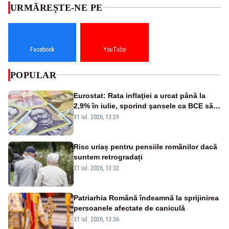
URMĂREȘTE-NE PE
Facebook
YouTube
POPULAR
Eurostat: Rata inflaţiei a urcat până la
2,9% în iulie, sporind şansele ca BCE să
majoreze dobânda
31 iul. 2026, 13:29
Risc uriaș pentru pensiile românilor dacă
suntem retrogradați
31 iul. 2026, 13:32
Patriarhia Română îndeamnă la sprijinirea
persoanele afectate de caniculă
31 iul. 2026, 13:36