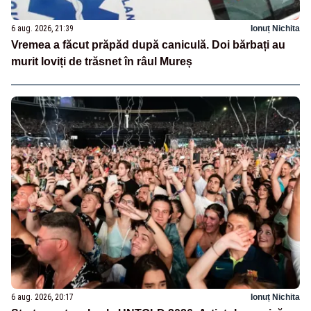
6 aug. 2026, 21:39
Ionuț Nichita
Vremea a făcut prăpăd după caniculă. Doi bărbați au
murit loviți de trăsnet în râul Mureș
6 aug. 2026, 20:17
Ionuț Nichita