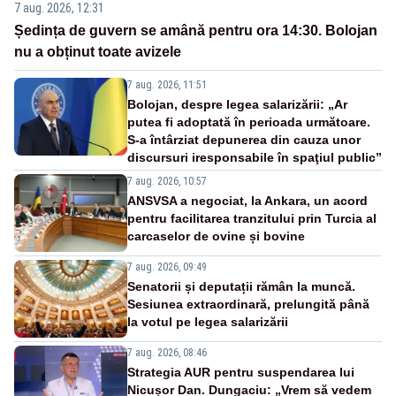
7 aug. 2026, 12:31
Ședința de guvern se amână pentru ora 14:30. Bolojan
nu a obținut toate avizele
7 aug. 2026, 11:51
Bolojan, despre legea salarizării: „Ar
putea fi adoptată în perioada următoare.
S-a întârziat depunerea din cauza unor
discursuri iresponsabile în spaţiul public”
7 aug. 2026, 10:57
ANSVSA a negociat, la Ankara, un acord
pentru facilitarea tranzitului prin Turcia al
carcaselor de ovine și bovine
7 aug. 2026, 09:49
Senatorii și deputații rămân la muncă.
Sesiunea extraordinară, prelungită până
la votul pe legea salarizării
7 aug. 2026, 08:46
Strategia AUR pentru suspendarea lui
Nicușor Dan. Dungaciu: „Vrem să vedem