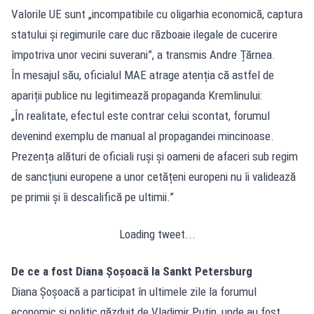
Valorile UE sunt „incompatibile cu oligarhia economică, captura
statului și regimurile care duc războaie ilegale de cucerire
împotriva unor vecini suverani”, a transmis Andre Țărnea.
În mesajul său, oficialul MAE atrage atenția că astfel de
apariții publice nu legitimează propaganda Kremlinului:
„În realitate, efectul este contrar celui scontat, forumul
devenind exemplu de manual al propagandei mincinoase.
Prezența alături de oficiali ruși și oameni de afaceri sub regim
de sancțiuni europene a unor cetățeni europeni nu îi validează
pe primii și îi descalifică pe ultimii.”
Loading tweet...
De ce a fost Diana Șoșoacă la Sankt Petersburg
Diana Șoșoacă a participat în ultimele zile la forumul
economic și politic găzduit de Vladimir Putin, unde au fost