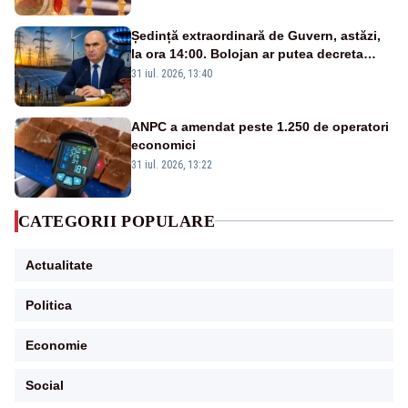
Ședință extraordinară de Guvern, astăzi,
la ora 14:00. Bolojan ar putea decreta
stare de urgență energetică
31 iul. 2026, 13:40
ANPC a amendat peste 1.250 de operatori
economici
31 iul. 2026, 13:22
CATEGORII POPULARE
Actualitate
Politica
Economie
Social