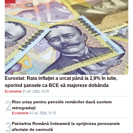
Eurostat: Rata inflaţiei a urcat până la 2,9% în iulie,
sporind şansele ca BCE să majoreze dobânda
Economie
·
31 iul. 2026, 13:29
2
Risc uriaș pentru pensiile românilor dacă suntem
retrogradați
Economie
-
31 iul. 2026, 13:32
3
Patriarhia Română îndeamnă la sprijinirea persoanele
afectate de caniculă