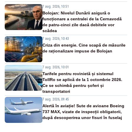
7 aug. 2026, 10:51
Bolojan: Nivelul Dunării asigură o
funcționare a centralei de la Cernavodă
de patru-cinci zile dacă debitele vor
scădea
7 aug. 2026, 10:43
Criza din energie. Cine scapă de măsurile
de raționalizare impuse de Bolojan
7 aug. 2026, 10:01
Tarifele pentru rovinietă și sistemul
TollRo se aplică de la 1 octombrie 2026.
Ce se schimbă pentru șoferi și
transportatori
7 aug. 2026, 09:45
Alertă în aviație! Sute de avioane Boeing
737 MAX, vizate de inspecții obligatorii,
după descoperirea unor fisuri în fuselaj