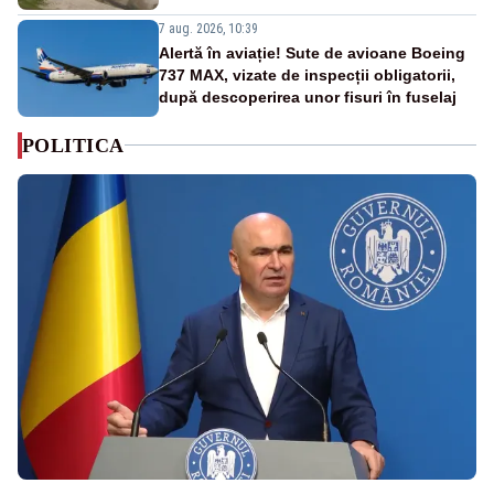
7 aug. 2026, 10:39
Alertă în aviație! Sute de avioane Boeing
737 MAX, vizate de inspecții obligatorii,
după descoperirea unor fisuri în fuselaj
POLITICA