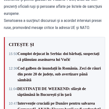
prezenți oficiali ruși și persoane aflate pe listele de sancțiuni
europene.
Senatoarea a susținut discursuri și a acordat interviuri presei
ruse, promovând mesaje critice la adresa UE și NATO.
CITEȘTE ȘI
Complot dejucat în Serbia: doi bărbați, suspectați
15:50
că plănuiau asasinarea lui Vučić
Cod galben de inundații în România. Zeci de râuri
12:36
din peste 20 de județe, sub avertizare până
sâmbătă
DESTINAȚII DE WEEKEND: sfârșit de
11:04
săptămână în București și în țară
Intervenție crucială pe Dunăre pentru salvarea
10:47