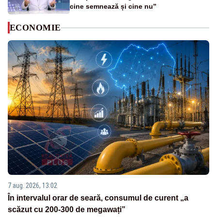
cine semnează și cine nu”
ECONOMIE
7 aug. 2026, 13:02
În intervalul orar de seară, consumul de curent „a
scăzut cu 200-300 de megawați”