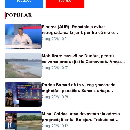
Facebook
YouTube
POPULAR
Piperea (AUR): România a evitat
retrogradarea la junk pentru că era o
catastrofă pentru bănci și fondurile de
2 aug. 2026, 10:01
pensii
Mobilizare masivă pe Dunăre, pentru
salvarea producției la Cernavodă. Armata
va detona o stâncă și va devia apa
2 aug. 2026, 10:07
fluviului - IMAGINI AERIENE
Dorina Barcari dă în vileag șmecheria
înghețării pensiilor. Sumele uriașe
pierdute de fiecare român
2 aug. 2026, 10:09
Mihai Chirica, atac devastator la adresa
progresiștilor lui Bolojan: Trebuie să
protejăm și natura, dar nu șținem omaneii
2 aug. 2026, 10:12