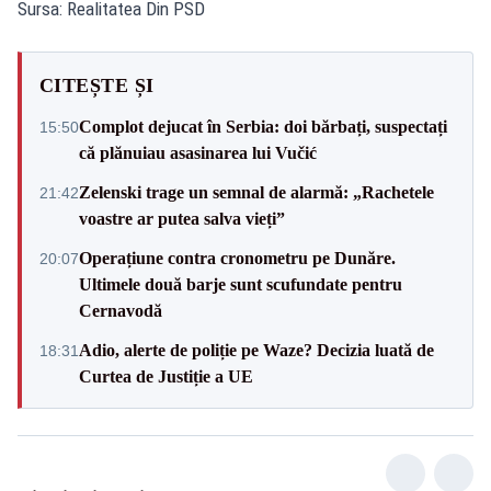
Sursa: Realitatea Din PSD
CITEȘTE ȘI
Complot dejucat în Serbia: doi bărbați, suspectați
15:50
că plănuiau asasinarea lui Vučić
Zelenski trage un semnal de alarmă: „Rachetele
21:42
voastre ar putea salva vieți”
Operațiune contra cronometru pe Dunăre.
20:07
Ultimele două barje sunt scufundate pentru
Cernavodă
Adio, alerte de poliție pe Waze? Decizia luată de
18:31
Curtea de Justiție a UE