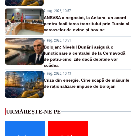
7 aug. 2026, 10:57
ANSVSA a negociat, la Ankara, un acord
pentru facilitarea tranzitului prin Turcia al
carcaselor de ovine și bovine
7 aug. 2026, 10:51
Bolojan: Nivelul Dunării asigură o
funcționare a centralei de la Cernavodă
de patru-cinci zile dacă debitele vor
scădea
7 aug. 2026, 10:43
Criza din energie. Cine scapă de măsurile
de raționalizare impuse de Bolojan
URMĂREȘTE-NE PE