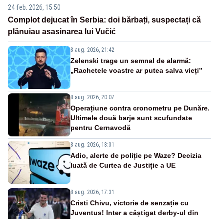
24 feb. 2026, 15:50
Complot dejucat în Serbia: doi bărbați, suspectați că
plănuiau asasinarea lui Vučić
8 aug. 2026, 21:42
Zelenski trage un semnal de alarmă:
„Rachetele voastre ar putea salva vieți”
8 aug. 2026, 20:07
Operațiune contra cronometru pe Dunăre.
Ultimele două barje sunt scufundate
pentru Cernavodă
8 aug. 2026, 18:31
Adio, alerte de poliție pe Waze? Decizia
luată de Curtea de Justiție a UE
8 aug. 2026, 17:31
Cristi Chivu, victorie de senzație cu
Juventus! Inter a câștigat derby-ul din