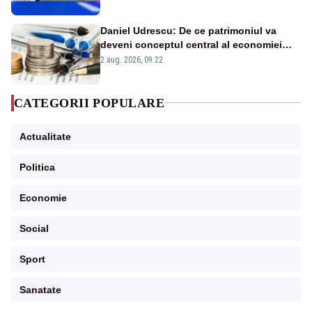
în stare permanentă de alertă
Daniel Udrescu: De ce patrimoniul va
deveni conceptul central al economiei
viitoare?
2 aug. 2026, 09:22
CATEGORII POPULARE
Actualitate
Politica
Economie
Social
Sport
Sanatate