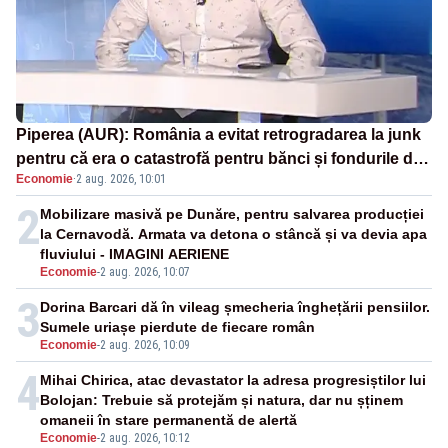
Piperea (AUR): România a evitat retrogradarea la junk
pentru că era o catastrofă pentru bănci și fondurile de
Economie
·
2 aug. 2026, 10:01
pensii
2
Mobilizare masivă pe Dunăre, pentru salvarea producției
la Cernavodă. Armata va detona o stâncă și va devia apa
fluviului - IMAGINI AERIENE
Economie
-
2 aug. 2026, 10:07
3
Dorina Barcari dă în vileag șmecheria înghețării pensiilor.
Sumele uriașe pierdute de fiecare român
Economie
-
2 aug. 2026, 10:09
4
Mihai Chirica, atac devastator la adresa progresiștilor lui
Bolojan: Trebuie să protejăm și natura, dar nu șținem
omaneii în stare permanentă de alertă
Economie
-
2 aug. 2026, 10:12