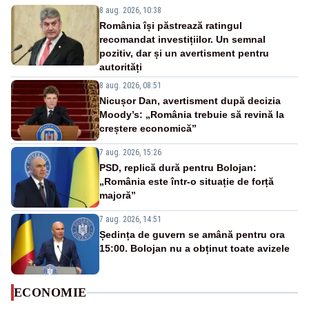
8 aug. 2026, 10:38
România își păstrează ratingul
recomandat investițiilor. Un semnal
pozitiv, dar și un avertisment pentru
autorități
8 aug. 2026, 08:51
Nicușor Dan, avertisment după decizia
Moody’s: „România trebuie să revină la
creștere economică”
7 aug. 2026, 15:26
PSD, replică dură pentru Bolojan:
„România este într-o situație de forță
majoră”
7 aug. 2026, 14:51
Ședința de guvern se amână pentru ora
15:00. Bolojan nu a obținut toate avizele
ECONOMIE