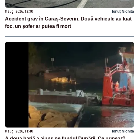
8 aug. 2026, 12:30
Ionuț Nichita
Accident grav în Caraș-Severin. Două vehicule au luat
foc, un șofer ar putea fi mort
8 aug. 2026, 11:40
Ionuț Nichita
A doua barjă a ajuns pe fundul Dunării. Ce urmează