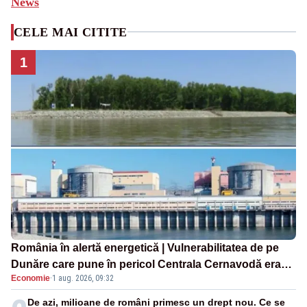
News
CELE MAI CITITE
1
România în alertă energetică | Vulnerabilitatea de pe
Dunăre care pune în pericol Centrala Cernavodă era
Economie
·
1 aug. 2026, 09:32
cunoscută de pe vremea lui Ceaușescu
De azi, milioane de români primesc un drept nou. Ce se