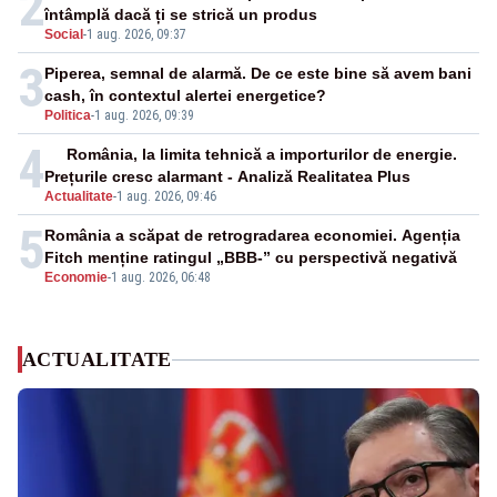
2
întâmplă dacă ți se strică un produs
Social
-
1 aug. 2026, 09:37
3
Piperea, semnal de alarmă. De ce este bine să avem bani
cash, în contextul alertei energetice?
Politica
-
1 aug. 2026, 09:39
4
România, la limita tehnică a importurilor de energie.
Prețurile cresc alarmant - Analiză Realitatea Plus
Actualitate
-
1 aug. 2026, 09:46
5
România a scăpat de retrogradarea economiei. Agenția
Fitch menține ratingul „BBB-” cu perspectivă negativă
Economie
-
1 aug. 2026, 06:48
ACTUALITATE