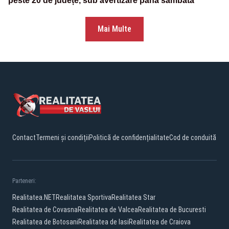
peste 20 de județe, sub avertizare până sâmbătă
Mai Multe
Contact
Termeni și condiții
Politică de confidențialitate
Cod de conduită
Parteneri:
Realitatea.NET
Realitatea Sportiva
Realitatea Star
Realitatea de Covasna
Realitatea de Valcea
Realitatea de Bucuresti
Realitatea de Botosani
Realitatea de Iasi
Realitatea de Craiova