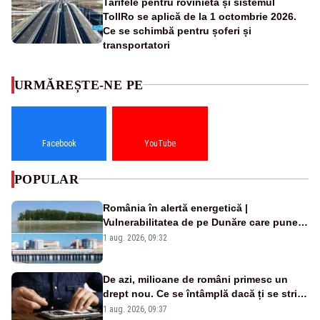
Tarifele pentru rovinietă și sistemul
TollRo se aplică de la 1 octombrie 2026.
Ce se schimbă pentru șoferi și
transportatori
URMĂREȘTE-NE PE
Facebook
YouTube
POPULAR
România în alertă energetică |
Vulnerabilitatea de pe Dunăre care pune
în pericol Centrala Cernavodă era
1 aug. 2026, 09:32
cunoscută de pe vremea lui Ceaușescu
De azi, milioane de români primesc un
drept nou. Ce se întâmplă dacă ți se strică
un produs
1 aug. 2026, 09:37