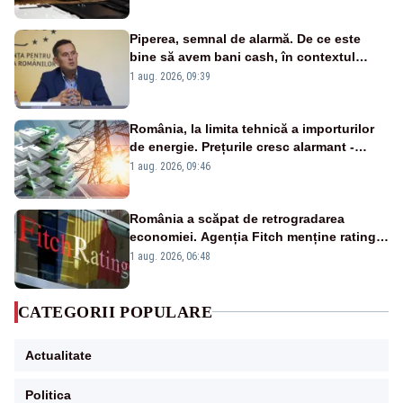
Piperea, semnal de alarmă. De ce este
bine să avem bani cash, în contextul
alertei energetice?
1 aug. 2026, 09:39
România, la limita tehnică a importurilor
de energie. Prețurile cresc alarmant -
Analiză Realitatea Plus
1 aug. 2026, 09:46
România a scăpat de retrogradarea
economiei. Agenția Fitch menține ratingul
„BBB-” cu perspectivă negativă
1 aug. 2026, 06:48
CATEGORII POPULARE
Actualitate
Politica