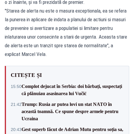
o zi înainte, și va fi prezidată de premier.
"Starea de alerta nu este o masura exceptionala, ea se refera
la punerea in aplicare de indata a planului de actiuni si masuri
de prevenire si avertizare a populatiei si limitare pentru
inlaturarea unor consecinte a starii de urgenta. Aceasta stare
de alerta este un tranzit spre starea de normalitate", a
explicat Marcel Vela.
CITEȘTE ȘI
Complot dejucat în Serbia: doi bărbați, suspectați
15:50
că plănuiau asasinarea lui Vučić
Trump: Rusia ar putea lovi un stat NATO în
21:42
această toamnă. Ce spune despre armele pentru
Ucraina
Gest superb făcut de Adrian Mutu pentru soția sa,
20:43