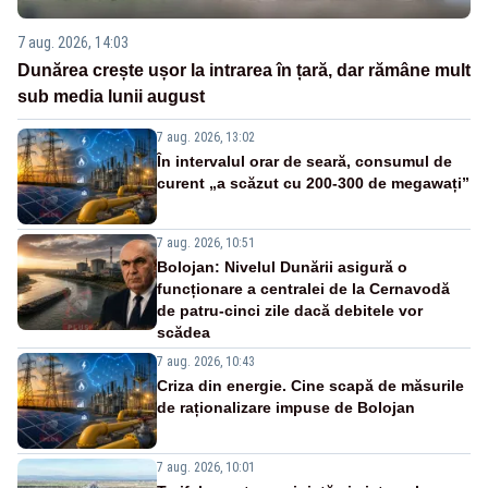
7 aug. 2026, 14:03
Dunărea crește ușor la intrarea în țară, dar rămâne mult
sub media lunii august
7 aug. 2026, 13:02
În intervalul orar de seară, consumul de
curent „a scăzut cu 200-300 de megawați”
7 aug. 2026, 10:51
Bolojan: Nivelul Dunării asigură o
funcționare a centralei de la Cernavodă
de patru-cinci zile dacă debitele vor
scădea
7 aug. 2026, 10:43
Criza din energie. Cine scapă de măsurile
de raționalizare impuse de Bolojan
7 aug. 2026, 10:01