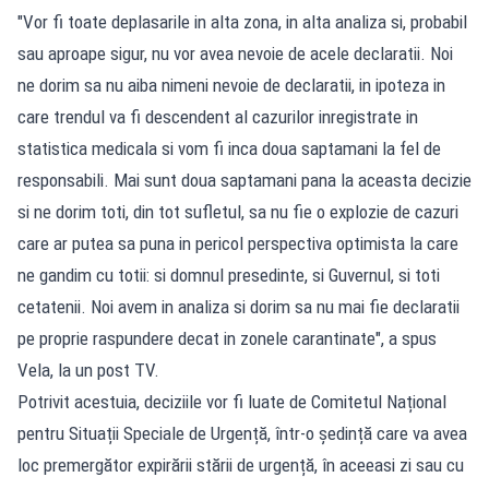
"Vor fi toate deplasarile in alta zona, in alta analiza si, probabil
sau aproape sigur, nu vor avea nevoie de acele declaratii. Noi
ne dorim sa nu aiba nimeni nevoie de declaratii, in ipoteza in
care trendul va fi descendent al cazurilor inregistrate in
statistica medicala si vom fi inca doua saptamani la fel de
responsabili. Mai sunt doua saptamani pana la aceasta decizie
si ne dorim toti, din tot sufletul, sa nu fie o explozie de cazuri
care ar putea sa puna in pericol perspectiva optimista la care
ne gandim cu totii: si domnul presedinte, si Guvernul, si toti
cetatenii. Noi avem in analiza si dorim sa nu mai fie declaratii
pe proprie raspundere decat in zonele carantinate", a spus
Vela, la un post TV.
Potrivit acestuia, deciziile vor fi luate de Comitetul Național
pentru Situații Speciale de Urgență, într-o ședință care va avea
loc premergător expirării stării de urgență, în aceeasi zi sau cu