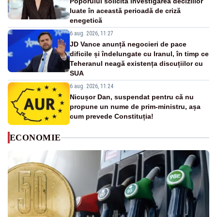
Poporului solicită investigarea deciziilor
luate în această perioadă de criză
enegetică
6 aug. 2026, 11:27
JD Vance anunță negocieri de pace
dificile și îndelungate cu Iranul, în timp ce
Teheranul neagă existența discuțiilor cu
SUA
6 aug. 2026, 11:24
Nicușor Dan, suspendat pentru că nu
propune un nume de prim-ministru, așa
cum prevede Constituția!
ECONOMIE