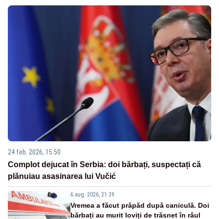
24 feb. 2026, 15:50
Complot dejucat în Serbia: doi bărbați, suspectați că
plănuiau asasinarea lui Vučić
6 aug. 2026, 21:39
Vremea a făcut prăpăd după caniculă. Doi
bărbați au murit loviți de trăsnet în râul