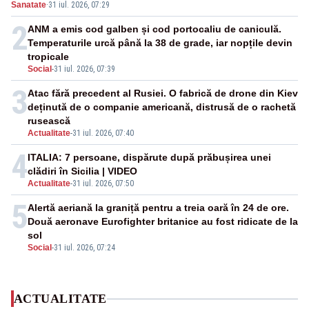
Sanatate
·
31 iul. 2026, 07:29
2
ANM a emis cod galben și cod portocaliu de caniculă.
Temperaturile urcă până la 38 de grade, iar nopțile devin
tropicale
Social
-
31 iul. 2026, 07:39
3
Atac fără precedent al Rusiei. O fabrică de drone din Kiev
deținută de o companie americană, distrusă de o rachetă
rusească
Actualitate
-
31 iul. 2026, 07:40
4
ITALIA: 7 persoane, dispărute după prăbușirea unei
clădiri în Sicilia | VIDEO
Actualitate
-
31 iul. 2026, 07:50
5
Alertă aeriană la graniță pentru a treia oară în 24 de ore.
Două aeronave Eurofighter britanice au fost ridicate de la
sol
Social
-
31 iul. 2026, 07:24
ACTUALITATE