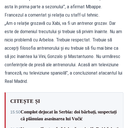
asta în prima parte a sezonului”, a afirmat Mbappe.
Francezul a comentat și relația cu staff-ul tehnic.
„Am o relație grozavă cu Xabi, va fi un antrenor grozav. Dar
este de domeniul trecutului și trebuie să privim înainte. Nu am
nicio problemă cu Arbeloa. Trebuie respectat. Trebuie să
accepți filosofia antrenorului și eu trebuie să fiu mai bine ca
să joc înaintea lui Vini, Gonzalo și Mastantuono. Nu urmăresc
conferințele de presă ale antrenorului. Acasă am televiziune
franceză, nu televiziune spaniolă”, a concluzionat atacantul lui
Real Madrid.
CITEȘTE ȘI
Complot dejucat în Serbia: doi bărbați, suspectați
15:50
că plănuiau asasinarea lui Vučić