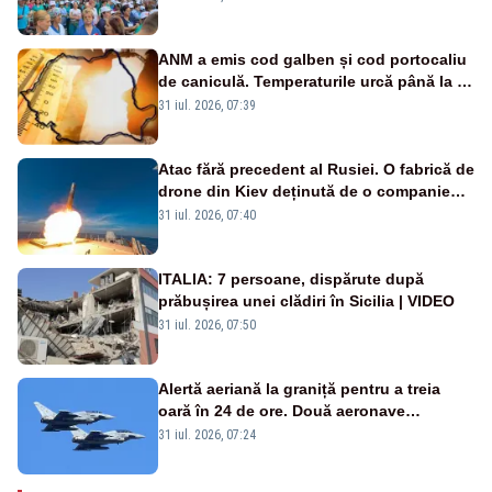
ANM a emis cod galben și cod portocaliu
de caniculă. Temperaturile urcă până la 38
de grade, iar nopțile devin tropicale
31 iul. 2026, 07:39
Atac fără precedent al Rusiei. O fabrică de
drone din Kiev deținută de o companie
americană, distrusă de o rachetă
31 iul. 2026, 07:40
rusească
ITALIA: 7 persoane, dispărute după
prăbușirea unei clădiri în Sicilia | VIDEO
31 iul. 2026, 07:50
Alertă aeriană la graniță pentru a treia
oară în 24 de ore. Două aeronave
Eurofighter britanice au fost ridicate de la
31 iul. 2026, 07:24
sol