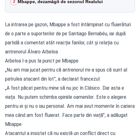
Mbappe, dezamăgit de sezonul Realului
2
La intrarea pe gazon, Mbappe a fost întâmpinat cu fluierături
de o parte a suporterilor de pe Santiago Bernabéu, iar după
partidă a comentat atât reacția fanilor, cât și relația cu
antrenorul Álvaro Arbeloa.
Arbeloa l-a pus la punct pe Mbappe
„Nu am mai jucat pentru că antrenorul mi-a spus că sunt al
patrulea atacant din lot”, a declarat francezul.
„A fost păcat pentru mine să nu joc în Clásico. Dar asta e
viața. Nu putem schimba opiniile oamenilor. Este o alegere
pentru ei și nu o iau personal. Am mai avut momente în cariera
mea când am fost fluierat. Face parte din viață”, a adăugat
Mbappe.
Atacantul a insistat că nu există un conflict direct cu