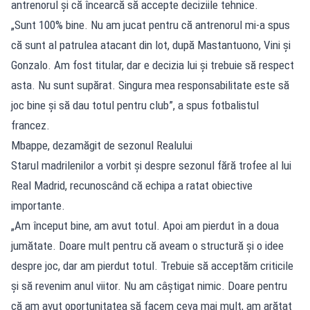
antrenorul și că încearcă să accepte deciziile tehnice.
„Sunt 100% bine. Nu am jucat pentru că antrenorul mi-a spus
că sunt al patrulea atacant din lot, după Mastantuono, Vini și
Gonzalo. Am fost titular, dar e decizia lui și trebuie să respect
asta. Nu sunt supărat. Singura mea responsabilitate este să
joc bine și să dau totul pentru club”, a spus fotbalistul
francez.
Mbappe, dezamăgit de sezonul Realului
Starul madrilenilor a vorbit și despre sezonul fără trofee al lui
Real Madrid, recunoscând că echipa a ratat obiective
importante.
„Am început bine, am avut totul. Apoi am pierdut în a doua
jumătate. Doare mult pentru că aveam o structură și o idee
despre joc, dar am pierdut totul. Trebuie să acceptăm criticile
și să revenim anul viitor. Nu am câștigat nimic. Doare pentru
că am avut oportunitatea să facem ceva mai mult, am arătat