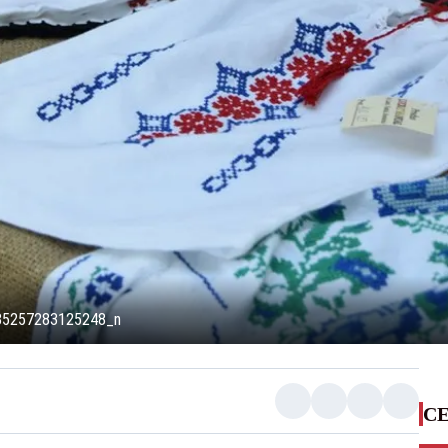
85257283125248_n
CE