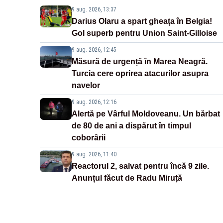
9 aug. 2026, 13:37
Darius Olaru a spart gheața în Belgia!
Gol superb pentru Union Saint-Gilloise
9 aug. 2026, 12:45
Măsură de urgență în Marea Neagră.
Turcia cere oprirea atacurilor asupra
navelor
9 aug. 2026, 12:16
Alertă pe Vârful Moldoveanu. Un bărbat
de 80 de ani a dispărut în timpul
coborârii
9 aug. 2026, 11:40
Reactorul 2, salvat pentru încă 9 zile.
Anunțul făcut de Radu Miruță