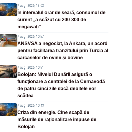
7 aug. 2026, 13:02
În intervalul orar de seară, consumul de
curent „a scăzut cu 200-300 de
megawați”
7 aug. 2026, 10:57
ANSVSA a negociat, la Ankara, un acord
pentru facilitarea tranzitului prin Turcia al
carcaselor de ovine și bovine
7 aug. 2026, 10:51
Bolojan: Nivelul Dunării asigură o
funcționare a centralei de la Cernavodă
de patru-cinci zile dacă debitele vor
scădea
7 aug. 2026, 10:43
Criza din energie. Cine scapă de
măsurile de raționalizare impuse de
Bolojan