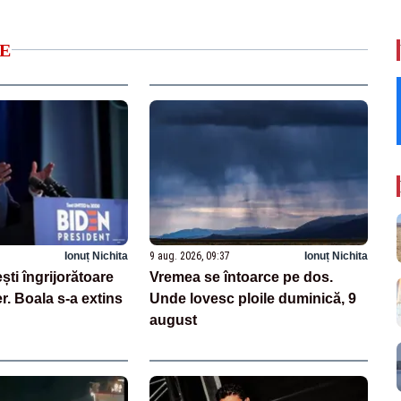
E
Ionuț Nichita
9 aug. 2026, 09:37
Ionuț Nichita
ști îngrijorătoare
Vremea se întoarce pe dos.
. Boala s-a extins
Unde lovesc ploile duminică, 9
august