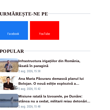
URMĂREȘTE-NE PE
Facebook
YouTube
POPULAR
Infrastructura irigațiilor din România,
lăsată în paragină
2 aug. 2026, 15:38
Ana Maria Păcuraru demască planul lui
Bolojan. O nouă ediție explozivă a
emisiunii „Miza Zilei” la Realitatea PLUS
2 aug. 2026, 15:42
Misiune ratată la Izvoarele, pe Dunăre:
stânca nu a cedat, militarii reiau detonările
luni – VIDEO
2 aug. 2026, 15:48