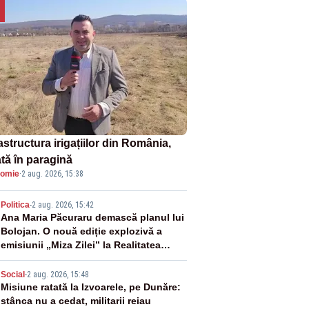
astructura irigațiilor din România,
ată în paragină
omie
·
2 aug. 2026, 15:38
2
Politica
-
2 aug. 2026, 15:42
Ana Maria Păcuraru demască planul lui
Bolojan. O nouă ediție explozivă a
emisiunii „Miza Zilei” la Realitatea
PLUS
3
Social
-
2 aug. 2026, 15:48
Misiune ratată la Izvoarele, pe Dunăre:
stânca nu a cedat, militarii reiau