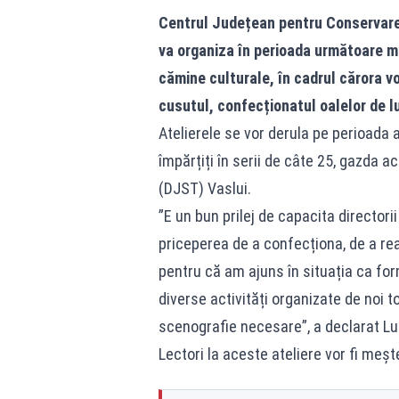
Centrul Județean pentru Conservare
va organiza în perioada următoare mai
cămine culturale, în cadrul cărora vo
cusutul, confecționatul oalelor de l
Atelierele se vor derula pe perioada a 
împărțiți în serii de câte 25, gazda a
(DJST) Vaslui.
”E un bun prilej de capacita directori
priceperea de a confecționa, de a re
pentru că am ajuns în situația ca form
diverse activități organizate de noi 
scenografie necesare”, a declarat Lu
Lectori la aceste ateliere vor fi mește