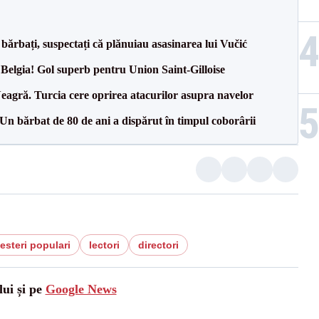
bărbați, suspectați că plănuiau asasinarea lui Vučić
 Belgia! Gol superb pentru Union Saint-Gilloise
agră. Turcia cere oprirea atacurilor asupra navelor
n bărbat de 80 de ani a dispărut în timpul coborârii
esteri populari
lectori
directori
lui și pe
Google News