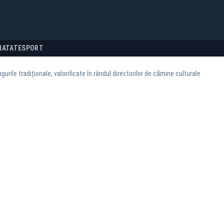
NATATE
SPORT
urile tradiționale, valorificate în rândul directorilor de cămine culturale