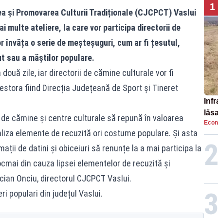
1
a și Promovarea Culturii Tradiționale (CJCPCT) Vaslui
 multe ateliere, la care vor participa directorii de
r învăța o serie de meșteșuguri, cum ar fi țesutul,
ut sau a măștilor populare.
două zile, iar directorii de cămine culturale vor fi
cestora fiind Direcția Județeană de Sport și Tineret
Infr
lăs
i de cămine și centre culturale să repună în valoarea
Econ
aliza elemente de recuzită ori costume populare. Și asta
ații de datini și obiceiuri să renunțe la a mai participa la
tocmai din cauza lipsei elementelor de recuzită și
cian Onciu, directorul CJCPCT Vaslui.
ri populari din județul Vaslui.