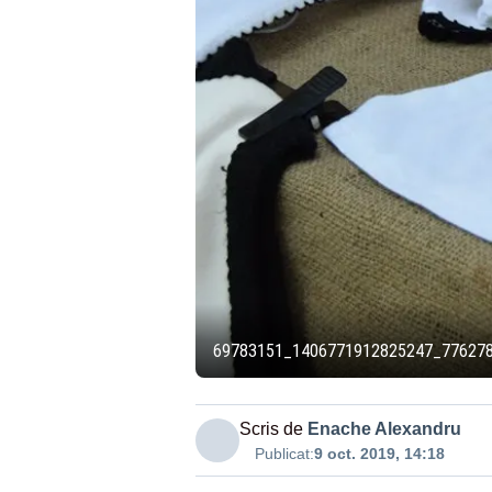
69783151_1406771912825247_77627
Scris de
Enache Alexandru
Publicat:
9 oct. 2019, 14:18