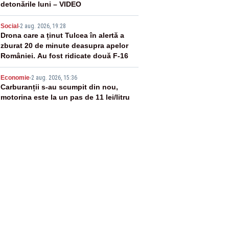
detonările luni – VIDEO
4
Social
-
2 aug. 2026, 19:28
Drona care a ținut Tulcea în alertă a
zburat 20 de minute deasupra apelor
României. Au fost ridicate două F-16
5
Economie
-
2 aug. 2026, 15:36
Carburanții s-au scumpit din nou,
motorina este la un pas de 11 lei/litru