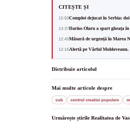
CITEȘTE ȘI
Complot dejucat în Serbia: doi 
15:50
Darius Olaru a spart gheața în
13:37
Măsură de urgență în Marea Ne
12:45
Alertă pe Vârful Moldoveanu. U
12:16
Distribuie articolul
Mai multe articole despre
cub
centrul creatiei populare
m
Urmărește știrile Realitatea de Vas