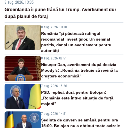
8 aug. 2026, 13:35
Groenlanda îi pune frână lui Trump. Avertisment dur
după planul de foraj
8 aug. 2026, 10:38
România își păstrează ratingul
recomandat investițiilor. Un semnal
pozitiv, dar și un avertisment pentru
autorități
8 aug. 2026, 08:51
Nicușor Dan, avertisment după decizia
Moody’s: „România trebuie să revină la
creștere economică”
7 aug. 2026, 15:26
PSD, replică dură pentru Bolojan:
„România este într-o situație de forță
majoră”
7 aug. 2026, 14:51
Ședința de guvern se amână pentru ora
15:00. Bolojan nu a obținut toate avizele