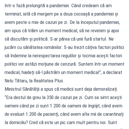
într-o fază prelungită a pandemiei. Când credeam că am
terminat, iată că mergem pe a doua cocoașă a pandemiei și
avem peste o mie de cazuri pe zi. De la începutul pandemiei,
am spus că trăim un moment medical, să ne revenim și apoi
să discutăm și politică. S-ar părea că unii fură startul. Ne
jucăm cu sănătatea românilor. S-au trezit câțiva factori politici
să îndemne la nerespectarea regulilor și tocmai acești factori
politici vor astăzi moțiune de cenzură. Suntem într-un moment
medical, haideți să-l păstrăm un moment medical”, a declarat
Nelu Tătaru, la Realitatea Plus.
Ministrul Sănătății a spus că medicii sunt deja demoralizați.
“Era destul de greu la 350 de cazuri pe zi. Cum se simt acești
oameni când pe zi sunt 1.200 de oameni de îngrijit, când avem
de evaluat 1.200 de pacienți, când avem alte mii de carantinați
la domiciliu? Cred că este un pic cam mult pentru noi. Sunt