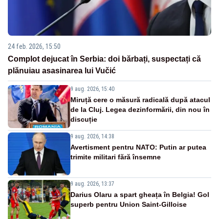
24 feb. 2026, 15:50
Complot dejucat în Serbia: doi bărbați, suspectați că
plănuiau asasinarea lui Vučić
9 aug. 2026, 15:40
Miruță cere o măsură radicală după atacul
de la Cluj. Legea dezinformării, din nou în
discuție
9 aug. 2026, 14:38
Avertisment pentru NATO: Putin ar putea
trimite militari fără însemne
9 aug. 2026, 13:37
Darius Olaru a spart gheața în Belgia! Gol
superb pentru Union Saint-Gilloise