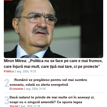
Miron Mitrea: „Politica nu se face pe care e mai frumos,
care înjură mai mult, care țipă mai tare, ci pe proiecte”
Politica
·
2 aug. 2026, 19:33
2
Românii se pregătesc pentru cel mai sumbru
scenariu, odată cu alerta energetică
Economie
-
2 aug. 2026, 19:34
3
Dacă radarul te prinde de mai multe ori în aceeași zi,
scapi cu o singură amendă? Ce spune legea
Social
-
2 aug. 2026, 21:29