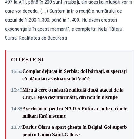
497 la ATI, până în 200 sunt intubați, din aceștia intubați vor fi
care vor deceda. (...) Suntem într-o marjă a numărului de
cazuri de 1.200-1.300, până în 1.400. Nu avem creșteri
exponențiale în acest moment”, a completat Nelu Tătaru.
Sursa: Realitatea de Bucuresti
CITEȘTE ȘI
Complot dejucat în Serbia: doi bărbați, suspectați
15:50
că plănuiau asasinarea lui Vučić
Miruță cere o măsură radicală după atacul de la
15:40
Cluj. Legea dezinformării, din nou în discuție
Avertisment pentru NATO: Putin ar putea trimite
14:38
militari fără însemne
Darius Olaru a spart gheața în Belgia! Gol superb
13:37
pentru Union Saint-Gilloise