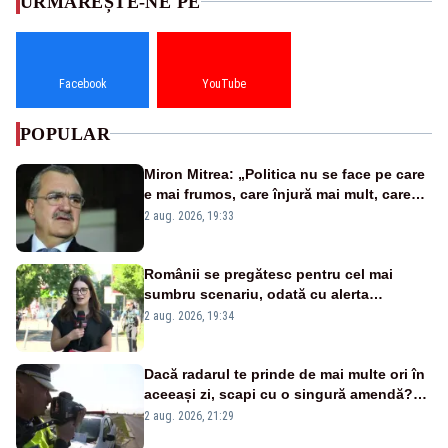
URMĂREȘTE-NE PE
Facebook
YouTube
POPULAR
Miron Mitrea: „Politica nu se face pe care
e mai frumos, care înjură mai mult, care
țipă mai tare, ci pe proiecte”
2 aug. 2026, 19:33
Românii se pregătesc pentru cel mai
sumbru scenariu, odată cu alerta
energetică
2 aug. 2026, 19:34
Dacă radarul te prinde de mai multe ori în
aceeași zi, scapi cu o singură amendă?
Ce spune legea
2 aug. 2026, 21:29