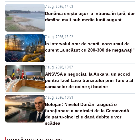
7 aug. 2026, 14:03
Dunărea crește ușor la intrarea în țară, dar
rămâne mult sub media lunii august
7 aug. 2026, 13:02
În intervalul orar de seară, consumul de
curent „a scăzut cu 200-300 de megawați”
7 aug. 2026, 10:57
ANSVSA a negociat, la Ankara, un acord
pentru facilitarea tranzitului prin Turcia al
carcaselor de ovine și bovine
7 aug. 2026, 10:51
Bolojan: Nivelul Dunării asigură o
funcționare a centralei de la Cernavodă
de patru-cinci zile dacă debitele vor
scădea