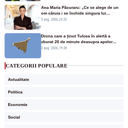
Ana Maria Păcuraru: „Ce se alege de un
om căruia i se închide singura lui
portiță?”
2 aug. 2026, 23:25
Drona care a ținut Tulcea în alertă a
zburat 20 de minute deasupra apelor
României. Au fost ridicate două F-16
2 aug. 2026, 19:28
CATEGORII POPULARE
Actualitate
Politica
Economie
Social