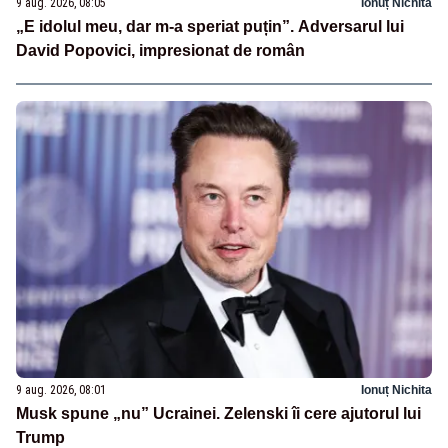
9 aug. 2026, 08:05
Ionuț Nichita
„E idolul meu, dar m-a speriat puțin”. Adversarul lui
David Popovici, impresionat de român
9 aug. 2026, 08:01
Ionuț Nichita
Musk spune „nu” Ucrainei. Zelenski îi cere ajutorul lui
Trump