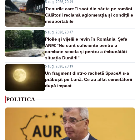
5 aug. 2026, 20:49
Trenurile care îi scot din sărite pe români.
Călătorii reclamă aglomerația și condițiile
insuportabile
5 aug. 2026, 20:47
Ploile și vijeliile revin în România. Șefa
ANM:”Nu sunt suficiente pentru a
combate seceta și pentru a îmbunătăți
situația Dunării”
5 aug. 2026, 20:19
Un fragment dintr-o rachetă SpaceX s-a
prăbușit pe Lună. Ce au aflat cercetătorii
după impact
POLITICA