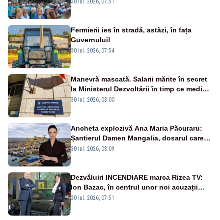
30 iul. 2026, 07:51
Fermierii ies în stradă, astăzi, în fața
Guvernului!
30 iul. 2026, 07:54
Manevră mascată. Salarii mărite în secret
la Ministerul Dezvoltării în timp ce medicii
ies în stradă
30 iul. 2026, 08:00
Ancheta explozivă Ana Maria Păcuraru:
Șantierul Damen Mangalia, dosarul care
scufundă apărarea României
30 iul. 2026, 08:09
Dezvăluiri INCENDIARE marca Rizea TV:
Ion Bazac, în centrul unor noi acuzații
publice
30 iul. 2026, 07:51