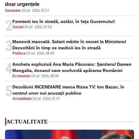
doar urgențele
Sanatate
·
30 iul. 2026, 07:51
2
Fermierii ies în stradă, astăzi, în fața Guvernului!
Social
-
30 iul. 2026, 07:54
3
Manevră mascată. Salarii mărite în secret la Ministerul
Dezvoltării în timp ce medicii ies în stradă
Politica
-
30 iul. 2026, 08:00
4
Ancheta explozivă Ana Maria Păcuraru: Șantierul Damen
Mangalia, dosarul care scufundă apărarea României
Economie
-
30 iul. 2026, 08:09
5
Dezvăluiri INCENDIARE marca Rizea TV: Ion Bazac, în
centrul unor noi acuzații publice
Actualitate
-
30 iul. 2026, 07:51
ACTUALITATE