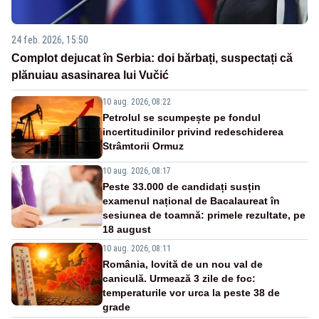
24 feb. 2026, 15:50
Complot dejucat în Serbia: doi bărbați, suspectați că
plănuiau asasinarea lui Vučić
10 aug. 2026, 08:22
Petrolul se scumpește pe fondul
incertitudinilor privind redeschiderea
Strâmtorii Ormuz
10 aug. 2026, 08:17
Peste 33.000 de candidați susțin
examenul național de Bacalaureat în
sesiunea de toamnă: primele rezultate, pe
18 august
10 aug. 2026, 08:11
România, lovită de un nou val de
caniculă. Urmează 3 zile de foc:
temperaturile vor urca la peste 38 de
grade