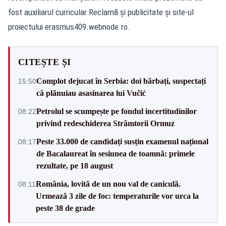
fost auxiliarul curricular Reclamă și publicitate și site-ul
proiectului erasmus409.webnode.ro.
CITEȘTE ȘI
Complot dejucat în Serbia: doi bărbați, suspectați
15:50
că plănuiau asasinarea lui Vučić
Petrolul se scumpește pe fondul incertitudinilor
08:22
privind redeschiderea Strâmtorii Ormuz
Peste 33.000 de candidați susțin examenul național
08:17
de Bacalaureat în sesiunea de toamnă: primele
rezultate, pe 18 august
România, lovită de un nou val de caniculă.
08:11
Urmează 3 zile de foc: temperaturile vor urca la
peste 38 de grade