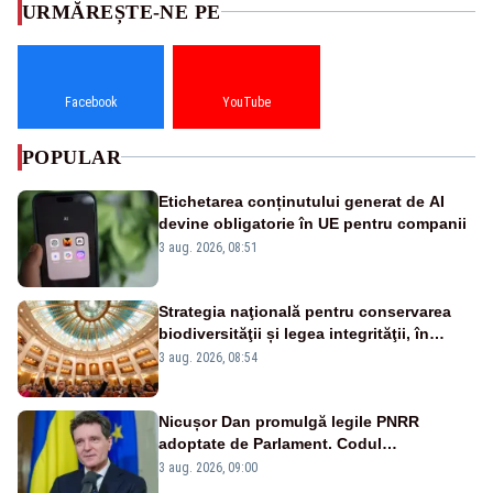
URMĂREȘTE-NE PE
Facebook
YouTube
POPULAR
Etichetarea conținutului generat de AI
devine obligatorie în UE pentru companii
3 aug. 2026, 08:51
Strategia naţională pentru conservarea
biodiversităţii și legea integrităţii, în
dezbatere
3 aug. 2026, 08:54
Nicușor Dan promulgă legile PNRR
adoptate de Parlament. Codul
urbanismului, printre actele normative
3 aug. 2026, 09:00
vizate