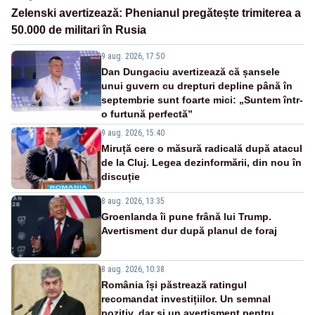
Zelenski avertizează: Phenianul pregătește trimiterea a
50.000 de militari în Rusia
9 aug. 2026, 17:50
Dan Dungaciu avertizează că șansele
unui guvern cu drepturi depline până în
septembrie sunt foarte mici: „Suntem într-
o furtună perfectă”
9 aug. 2026, 15:40
Miruță cere o măsură radicală după atacul
de la Cluj. Legea dezinformării, din nou în
discuție
8 aug. 2026, 13:35
Groenlanda îi pune frână lui Trump.
Avertisment dur după planul de foraj
8 aug. 2026, 10:38
România își păstrează ratingul
recomandat investițiilor. Un semnal
pozitiv, dar și un avertisment pentru