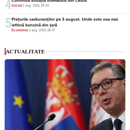
4
Continuă situația dramatică din Ceuta
Social
-
3 aug. 2026, 09:30
5
Prețurile carburanților pe 3 august. Unde este cea mai
ieftină benzină din țară
Economie
-
3 aug. 2026, 08:47
ACTUALITATE