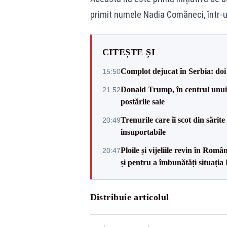
primit numele Nadia Comăneci, într-u
CITEȘTE ȘI
Complot dejucat în Serbia: doi 
15:50
Donald Trump, în centrul unui n
21:52
postările sale
Trenurile care îi scot din sărit
20:49
insuportabile
Ploile și vijeliile revin în Ro
20:47
și pentru a îmbunătăți situația
Distribuie articolul