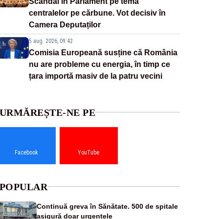
Scandal în Parlament pe tema
centralelor pe cărbune. Vot decisiv în
Camera Deputaților
5 aug. 2026, 09:42
Comisia Europeană susține că România
nu are probleme cu energia, în timp ce
țara importă masiv de la patru vecini
URMĂREȘTE-NE PE
Facebook
YouTube
POPULAR
Continuă greva în Sănătate. 500 de spitale
asigură doar urgențele