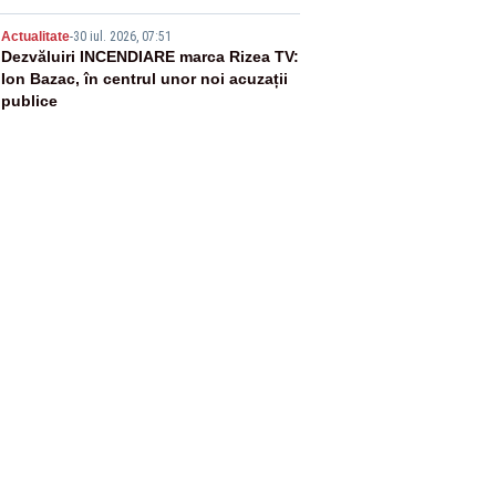
5
Actualitate
-
30 iul. 2026, 07:51
Dezvăluiri INCENDIARE marca Rizea TV:
Ion Bazac, în centrul unor noi acuzații
publice