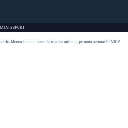
NATATE
SPORT
pentru Mircea Lucescu: numele marelui antrenor, pe noua aeronavă TAROM