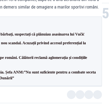
n demers similar de omagiere a marilor sportivi români.
bărbați, suspectați că plănuiau asasinarea lui Vučić
ou scandal. Acuzații privind accesul preferențial la
e pe români. Călătorii reclamă aglomerația și condițiile
mânia. Șefa ANM:”Nu sunt suficiente pentru a combate seceta
 Dunării”