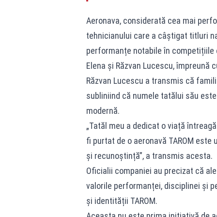
Aeronava, considerată cea mai perfo
tehnicianului care a câștigat titluri n
performanțe notabile în competițiil
Elena și Răzvan Lucescu, împreună cu
Răzvan Lucescu a transmis că famili
subliniind că numele tatălui său est
modernă.
„Tatăl meu a dedicat o viață întreagă
fi purtat de o aeronavă TAROM este u
și recunoștință”, a transmis acesta.
Oficialii companiei au precizat că a
valorile performanței, disciplinei și 
și identității TAROM.
Aceasta nu este prima inițiativă de a