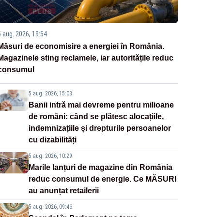
5 aug. 2026, 19:54
Măsuri de economisire a energiei în România.
Magazinele sting reclamele, iar autoritățile reduc
consumul
5 aug. 2026, 15:03
Banii intră mai devreme pentru milioane
de români: când se plătesc alocațiile,
indemnizațiile și drepturile persoanelor
cu dizabilități
5 aug. 2026, 10:29
Marile lanțuri de magazine din România
reduc consumul de energie. Ce MĂSURI
au anunțat retailerii
5 aug. 2026, 09:46