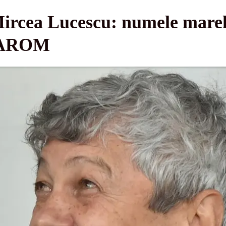
rcea Lucescu: numele marelu
 TAROM