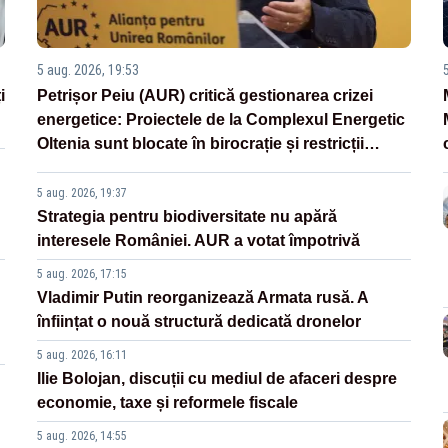
5 aug. 2026, 19:53
i
Petrișor Peiu (AUR) critică gestionarea crizei
energetice: Proiectele de la Complexul Energetic
Oltenia sunt blocate în birocrație și restricții
legislative
5 aug. 2026, 19:37
Strategia pentru biodiversitate nu apără
interesele României. AUR a votat împotrivă
5 aug. 2026, 17:15
Vladimir Putin reorganizează Armata rusă. A
înființat o nouă structură dedicată dronelor
5 aug. 2026, 16:11
Ilie Bolojan, discuții cu mediul de afaceri despre
economie, taxe și reformele fiscale
5 aug. 2026, 14:55