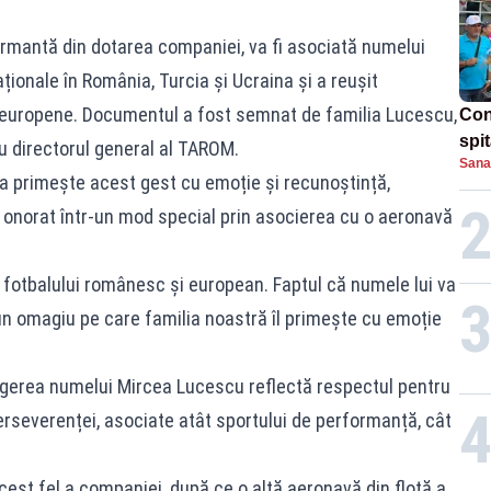
rmantă din dotarea companiei, va fi asociată numelui
aționale în România, Turcia și Ucraina și a reușit
e europene. Documentul a fost semnat de familia Lucescu,
Con
spi
 directorul general al TAROM.
Sana
a primește acest gest cu emoție și recunoștință,
e onorat într-un mod special prin asocierea cu o aeronavă
 fotbalului românesc și european. Faptul că numele lui va
n omagiu pe care familia noastră îl primește cu emoție
legerea numelui Mircea Lucescu reflectă respectul pentru
perseverenței, asociate atât sportului de performanță, cât
cest fel a companiei, după ce o altă aeronavă din flotă a