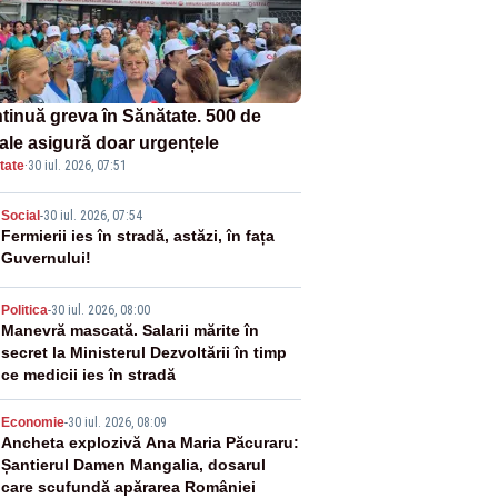
tinuă greva în Sănătate. 500 de
tale asigură doar urgențele
tate
·
30 iul. 2026, 07:51
2
Social
-
30 iul. 2026, 07:54
Fermierii ies în stradă, astăzi, în fața
Guvernului!
3
Politica
-
30 iul. 2026, 08:00
Manevră mascată. Salarii mărite în
secret la Ministerul Dezvoltării în timp
ce medicii ies în stradă
4
Economie
-
30 iul. 2026, 08:09
Ancheta explozivă Ana Maria Păcuraru:
Șantierul Damen Mangalia, dosarul
care scufundă apărarea României