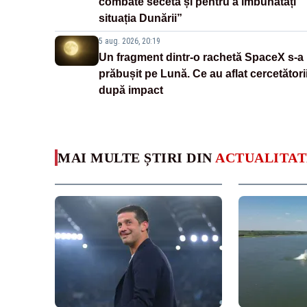
combate seceta și pentru a îmbunătăți
situația Dunării”
5 aug. 2026, 20:19
Un fragment dintr-o rachetă SpaceX s-a
prăbușit pe Lună. Ce au aflat cercetători
după impact
MAI MULTE ȘTIRI DIN
ACTUALITAT