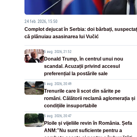
24 feb. 2026, 15:50
Complot dejucat în Serbia: doi bărbați, suspectaț
că plănuiau asasinarea lui Vučić
5 aug. 2026, 21:52
Donald Trump, în centrul unui nou
scandal. Acuzații privind accesul
preferențial la postările sale
5 aug. 2026, 20:49
Trenurile care îi scot din sărite pe
români. Călătorii reclamă aglomerația și
condițiile insuportabile
5 aug. 2026, 20:47
Ploile și vijeliile revin în România. Șefa
ANM:”Nu sunt suficiente pentru a