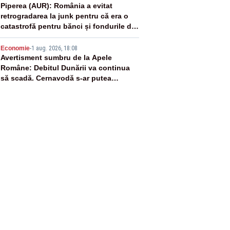
4
Piperea (AUR): România a evitat
retrogradarea la junk pentru că era o
catastrofă pentru bănci și fondurile de
pensii
5
Economie
-
1 aug. 2026, 18:08
Avertisment sumbru de la Apele
Române: Debitul Dunării va continua
să scadă. Cernavodă s-ar putea
închide în 4 zile