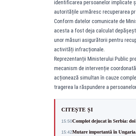
identificarea persoanelor implicate 
autoritățile urmăresc recuperarea prej
Conform datelor comunicate de Ministe
acesta a fost deja calculat depășește
unor măsuri asigurătorii pentru recu
activități infracționale.
Reprezentanții Ministerului Public p
mecanism de intervenție coordonată la 
acționează simultan în cauze comple
tragerea la răspundere a persoanelor
CITEȘTE ȘI
Complot dejucat în Serbia: doi 
15:50
Mutare importantă în Ungaria. 
15:42