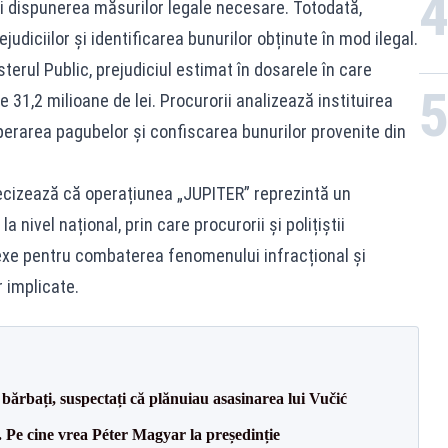
și dispunerea măsurilor legale necesare. Totodată,
udiciilor și identificarea bunurilor obținute în mod ilegal.
rul Public, prejudiciul estimat în dosarele în care
 31,2 milioane de lei. Procurorii analizează instituirea
perarea pagubelor și confiscarea bunurilor provenite din
recizează că operațiunea „JUPITER” reprezintă un
nivel național, prin care procurorii și polițiștii
xe pentru combaterea fenomenului infracțional și
 implicate.
bărbați, suspectați că plănuiau asasinarea lui Vučić
Pe cine vrea Péter Magyar la președinție