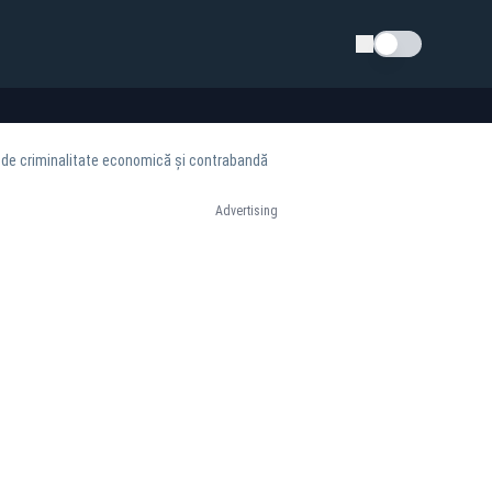
Schimba tema
e de criminalitate economică și contrabandă
Advertising