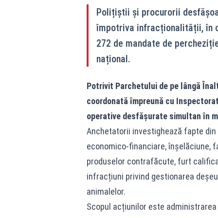
Polițiștii și procurorii desfăș
împotriva infracționalității, în
272 de mandate de percheziție
național.
Potrivit Parchetului de pe lângă Înal
coordonată împreună cu Inspectoratu
operative desfășurate simultan în ma
Anchetatorii investighează fapte din d
economico-financiare, înșelăciune, fa
produselor contrafăcute, furt califica
infracțiuni privind gestionarea deșeur
animalelor.
Scopul acțiunilor este administrarea 