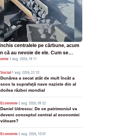
închis centralele pe cărbune, acum
n că au nevoie de ele. Cum se
omie
·
1 aug. 2026, 18:11
ează vina în plină criză energetică
2
Social
-
1 aug. 2026, 23:10
Dunărea a secat atât de mult încât a
scos la suprafață nave naziste din al
doilea război mondial
3
Economie
-
2 aug. 2026, 09:22
Daniel Udrescu: De ce patrimoniul va
deveni conceptul central al economiei
viitoare?
Economie
-
2 aug. 2026, 10:01