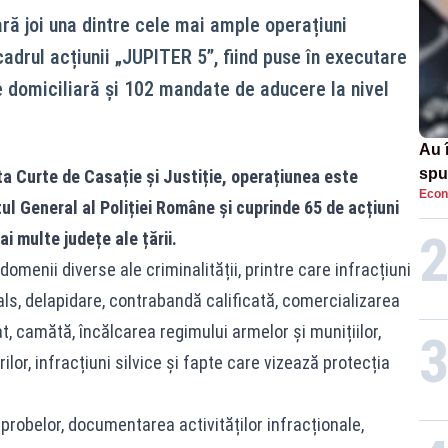
oară joi una dintre cele mai ample operațiuni
 cadrul acțiunii „JUPITER 5”, fiind puse în executare
 domiciliară și 102 mandate de aducere la nivel
Au 
spu
ta Curte de Casație și Justiție, operațiunea este
Econ
pas
l General al Poliției Române și cuprinde 65 de acțiuni
i multe județe ale țării.
omenii diverse ale criminalității, printre care infracțiuni
ls, delapidare, contrabandă calificată, comercializarea
t, camătă, încălcarea regimului armelor și munițiilor,
ilor, infracțiuni silvice și fapte care vizează protecția
probelor, documentarea activităților infracționale,