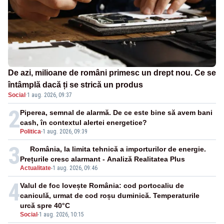
De azi, milioane de români primesc un drept nou. Ce se
întâmplă dacă ți se strică un produs
Social
·
1 aug. 2026, 09:37
2
Piperea, semnal de alarmă. De ce este bine să avem bani
cash, în contextul alertei energetice?
Politica
-
1 aug. 2026, 09:39
3
România, la limita tehnică a importurilor de energie.
Prețurile cresc alarmant - Analiză Realitatea Plus
Actualitate
-
1 aug. 2026, 09:46
4
Valul de foc lovește România: cod portocaliu de
caniculă, urmat de cod roșu duminică. Temperaturile
urcă spre 40°C
Social
-
1 aug. 2026, 10:15