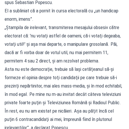
spus Sebastian Popescu.
El a subliniat că a pornit în cursa electorală cu „un handicap
enorm, imens”.
„Ştampila de irelevant, transmiterea mesajului obsesiv către
electorat că: 'nu votaţi astfel de oameni, că-i votaţi degeaba,
votaţi util!' şi aşa mai departe, o manipulare grosolană. Păi,
dacă ar fi vorba doar de votul util, nu mai permitem 11,
permitem 4 sau 2 direct, şi am rezolvat problema.
Asta nu este democraţie, trebuie să laşi cetăţeanul să-şi
formeze el opinia despre toţi candidaţii pe care trebuie să-i
prezinţi nepărtinitor, mai ales mass-media, şi în mod echitabil,
în mod egal. Pe mine nu m-au invitat decât câteva televiziuni
private foarte puţin şi Televiziunea Română şi Radioul Public.
În rest, eu nu am existat pe nicăieri. Aşa au păţit încă cel
puţin 6 contracandidaţi ai mei, împreună fiind în plutonul
irelevanţilor”, a declarat Popescu.