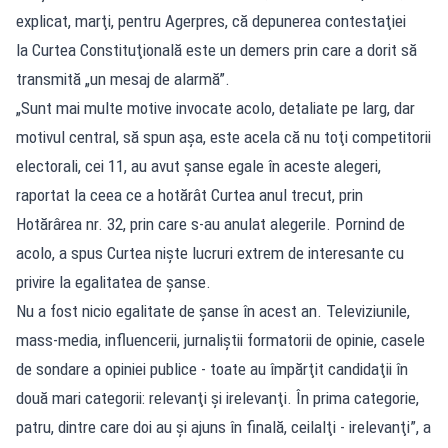
explicat, marţi, pentru Agerpres, că depunerea contestaţiei
la Curtea Constituţională este un demers prin care a dorit să
transmită „un mesaj de alarmă”.
„Sunt mai multe motive invocate acolo, detaliate pe larg, dar
motivul central, să spun aşa, este acela că nu toţi competitorii
electorali, cei 11, au avut şanse egale în aceste alegeri,
raportat la ceea ce a hotărât Curtea anul trecut, prin
Hotărârea nr. 32, prin care s-au anulat alegerile. Pornind de
acolo, a spus Curtea nişte lucruri extrem de interesante cu
privire la egalitatea de şanse.
Nu a fost nicio egalitate de şanse în acest an. Televiziunile,
mass-media, influencerii, jurnaliştii formatorii de opinie, casele
de sondare a opiniei publice - toate au împărţit candidaţii în
două mari categorii: relevanţi şi irelevanţi. În prima categorie,
patru, dintre care doi au şi ajuns în finală, ceilalţi - irelevanţi”, a