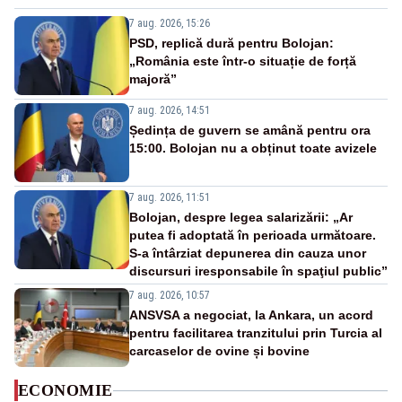
7 aug. 2026, 15:26
PSD, replică dură pentru Bolojan:
„România este într-o situație de forță
majoră”
7 aug. 2026, 14:51
Ședința de guvern se amână pentru ora
15:00. Bolojan nu a obținut toate avizele
7 aug. 2026, 11:51
Bolojan, despre legea salarizării: „Ar
putea fi adoptată în perioada următoare.
S-a întârziat depunerea din cauza unor
discursuri iresponsabile în spaţiul public”
7 aug. 2026, 10:57
ANSVSA a negociat, la Ankara, un acord
pentru facilitarea tranzitului prin Turcia al
carcaselor de ovine și bovine
ECONOMIE