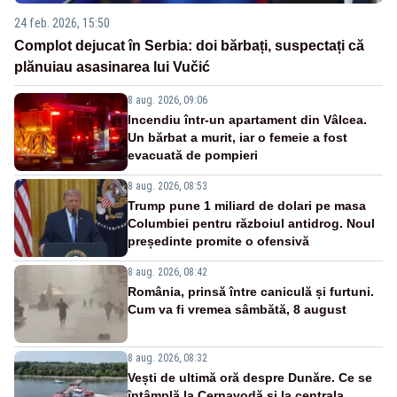
24 feb. 2026, 15:50
Complot dejucat în Serbia: doi bărbați, suspectați că
plănuiau asasinarea lui Vučić
8 aug. 2026, 09:06
Incendiu într-un apartament din Vâlcea.
Un bărbat a murit, iar o femeie a fost
evacuată de pompieri
8 aug. 2026, 08:53
Trump pune 1 miliard de dolari pe masa
Columbiei pentru războiul antidrog. Noul
președinte promite o ofensivă
8 aug. 2026, 08:42
România, prinsă între caniculă și furtuni.
Cum va fi vremea sâmbătă, 8 august
8 aug. 2026, 08:32
Vești de ultimă oră despre Dunăre. Ce se
întâmplă la Cernavodă și la centrala