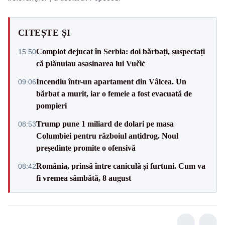
CITEȘTE ȘI
Complot dejucat în Serbia: doi bărbați, suspectați
15:50
că plănuiau asasinarea lui Vučić
Incendiu într-un apartament din Vâlcea. Un
09:06
bărbat a murit, iar o femeie a fost evacuată de
pompieri
Trump pune 1 miliard de dolari pe masa
08:53
Columbiei pentru războiul antidrog. Noul
președinte promite o ofensivă
România, prinsă între caniculă și furtuni. Cum va
08:42
fi vremea sâmbătă, 8 august