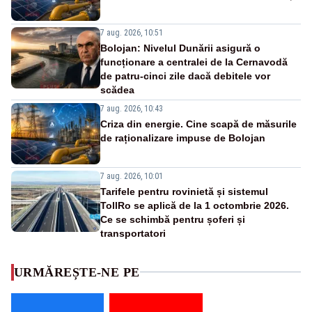
7 aug. 2026, 10:51
Bolojan: Nivelul Dunării asigură o
funcționare a centralei de la Cernavodă
de patru-cinci zile dacă debitele vor
scădea
7 aug. 2026, 10:43
Criza din energie. Cine scapă de măsurile
de raționalizare impuse de Bolojan
7 aug. 2026, 10:01
Tarifele pentru rovinietă și sistemul
TollRo se aplică de la 1 octombrie 2026.
Ce se schimbă pentru șoferi și
transportatori
URMĂREȘTE-NE PE