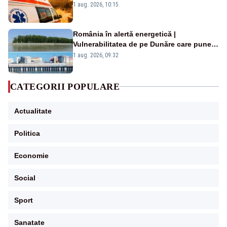
duminică. Temperaturile urcă spre 40°C
1 aug. 2026, 10:15
România în alertă energetică |
Vulnerabilitatea de pe Dunăre care pune
în pericol Centrala Cernavodă era
1 aug. 2026, 09:32
cunoscută de pe vremea lui Ceaușescu
CATEGORII POPULARE
Actualitate
Politica
Economie
Social
Sport
Sanatate