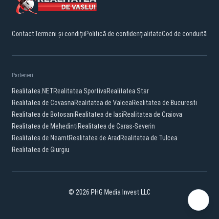
Contact
Termeni și condiții
Politică de confidențialitate
Cod de conduită
Parteneri:
Realitatea.NET
Realitatea Sportiva
Realitatea Star
Realitatea de Covasna
Realitatea de Valcea
Realitatea de Bucuresti
Realitatea de Botosani
Realitatea de Iasi
Realitatea de Craiova
Realitatea de Mehedinti
Realitatea de Caras-Severin
Realitatea de Neamt
Realitatea de Arad
Realitatea de Tulcea
Realitatea de Giurgiu
© 2026 PHG Media Invest LLC
Facebook
YouTube