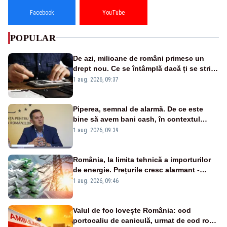
Facebook
YouTube
POPULAR
De azi, milioane de români primesc un
drept nou. Ce se întâmplă dacă ți se strică
un produs
1 aug. 2026, 09:37
Piperea, semnal de alarmă. De ce este
bine să avem bani cash, în contextul
alertei energetice?
1 aug. 2026, 09:39
România, la limita tehnică a importurilor
de energie. Prețurile cresc alarmant -
Analiză Realitatea Plus
1 aug. 2026, 09:46
Valul de foc lovește România: cod
portocaliu de caniculă, urmat de cod roșu