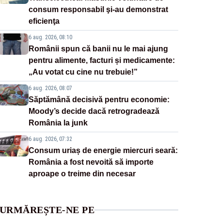
consum responsabil şi-au demonstrat
eficienţa
6 aug. 2026, 08:10
Românii spun că banii nu le mai ajung
pentru alimente, facturi și medicamente:
„Au votat cu cine nu trebuie!”
6 aug. 2026, 08:07
Săptămână decisivă pentru economie:
Moody’s decide dacă retrogradează
România la junk
6 aug. 2026, 07:32
Consum uriaș de energie miercuri seară:
România a fost nevoită să importe
aproape o treime din necesar
URMĂREȘTE-NE PE