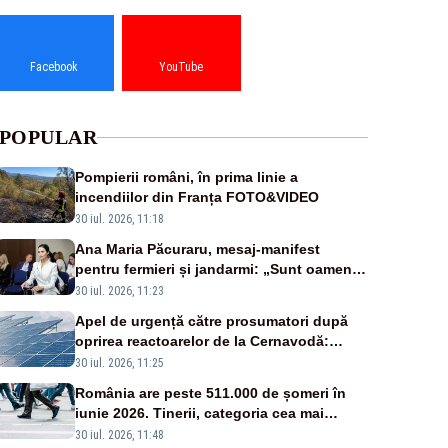
Facebook
YouTube
POPULAR
Pompierii români, în prima linie a
incendiilor din Franța FOTO&VIDEO
30 iul. 2026, 11:18
Ana Maria Păcuraru, mesaj-manifest
pentru fermieri și jandarmi: „Sunt oameni
disperați, nu sunt răufăcători”
30 iul. 2026, 11:23
Apel de urgență către prosumatori după
oprirea reactoarelor de la Cernavodă:
România are nevoie de energie
30 iul. 2026, 11:25
România are peste 511.000 de șomeri în
iunie 2026. Tinerii, categoria cea mai
afectată
30 iul. 2026, 11:48