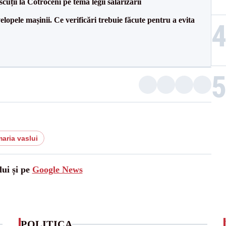
cuții la Cotroceni pe tema legii salarizării
lopele mașinii. Ce verificări trebuie făcute pentru a evita
maria vaslui
lui și pe
Google News
POLITICA