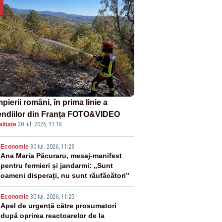
ierii români, în prima linie a
endiilor din Franța FOTO&VIDEO
litate
·
30 iul. 2026, 11:18
2
Economie
-
30 iul. 2026, 11:23
Ana Maria Păcuraru, mesaj-manifest
pentru fermieri și jandarmi: „Sunt
oameni disperați, nu sunt răufăcători”
3
Economie
-
30 iul. 2026, 11:25
Apel de urgență către prosumatori
după oprirea reactoarelor de la