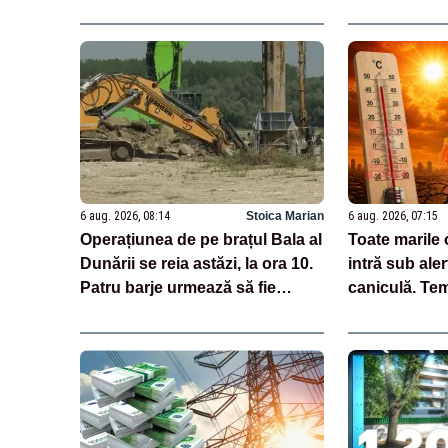
6 aug. 2026, 08:14
Stoica Marian
6 aug. 2026, 07:15
Operațiunea de pe brațul Bala al
Toate marile o
Dunării se reia astăzi, la ora 10.
intră sub aler
Patru barje urmează să fie
caniculă. Tem
scufundate
apropie de 4