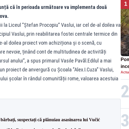
1
anunță că în perioada următoare va implementa două
ova.
ii la Liceul ”Ștefan Procopiu” Vaslui, iar cel de-al doilea va
piul Vaslui, prin reabilitarea fostei centrale termice din
e-al doilea proiect vom achiziționa și o scenă, cu
e nevoie, ținând cont de multitudinea de activități
Pomp
rsul anului”, a spus primarul Vasile Pavăl.Edilul a mai
inc
 un proiect de anvergură cu Școala ”Alex.I.Cuza” Vaslui,
Actua
ului școlar în rândul comunității rome, valoarea acestuia
bărbați, suspectați că plănuiau asasinarea lui Vučić