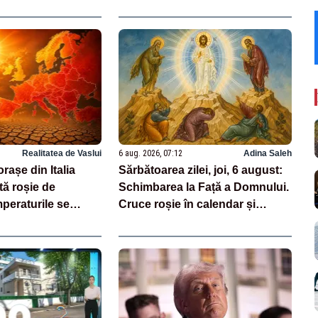
Realitatea de Vaslui
6 aug. 2026, 07:12
Adina Saleh
rașe din Italia
Sărbătoarea zilei, joi, 6 august:
tă roșie de
Schimbarea la Față a Domnului.
peraturile se
Cruce roșie în calendar și
0 de grade
dezlegare la pește