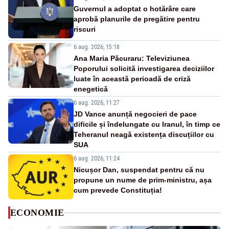
Guvernul a adoptat o hotărâre care
aprobă planurile de pregătire pentru
riscuri
6 aug. 2026, 15:18
Ana Maria Păcuraru: Televiziunea
Poporului solicită investigarea deciziilor
luate în această perioadă de criză
enegetică
6 aug. 2026, 11:27
JD Vance anunță negocieri de pace
dificile și îndelungate cu Iranul, în timp ce
Teheranul neagă existența discuțiilor cu
SUA
6 aug. 2026, 11:24
Nicușor Dan, suspendat pentru că nu
propune un nume de prim-ministru, așa
cum prevede Constituția!
ECONOMIE