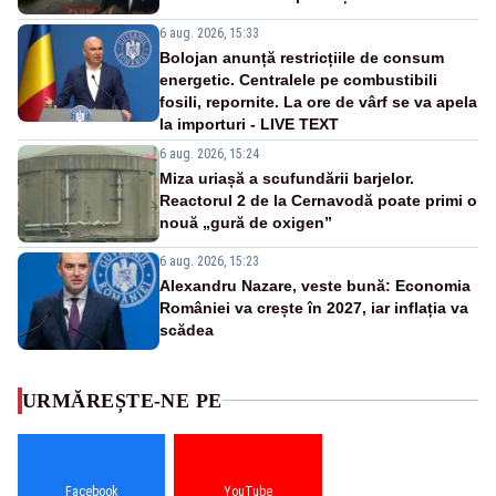
6 aug. 2026, 15:33
Bolojan anunță restricțiile de consum
energetic. Centralele pe combustibili
fosili, repornite. La ore de vârf se va apela
la importuri - LIVE TEXT
6 aug. 2026, 15:24
Miza uriașă a scufundării barjelor.
Reactorul 2 de la Cernavodă poate primi o
nouă „gură de oxigen”
6 aug. 2026, 15:23
Alexandru Nazare, veste bună: Economia
României va crește în 2027, iar inflația va
scădea
URMĂREȘTE-NE PE
Facebook
YouTube