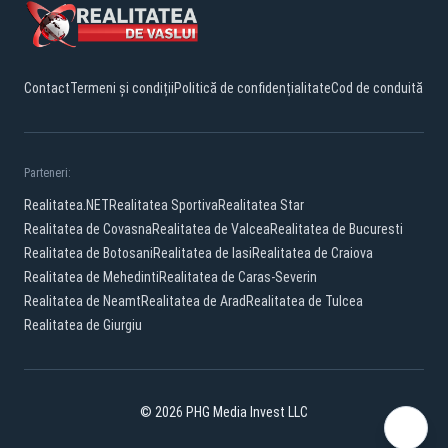
Contact
Termeni și condiții
Politică de confidențialitate
Cod de conduită
Parteneri:
Realitatea.NET
Realitatea Sportiva
Realitatea Star
Realitatea de Covasna
Realitatea de Valcea
Realitatea de Bucuresti
Realitatea de Botosani
Realitatea de Iasi
Realitatea de Craiova
Realitatea de Mehedinti
Realitatea de Caras-Severin
Realitatea de Neamt
Realitatea de Arad
Realitatea de Tulcea
Realitatea de Giurgiu
© 2026 PHG Media Invest LLC
Facebook
YouTube