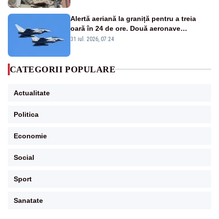
Alertă aeriană la graniță pentru a treia
oară în 24 de ore. Două aeronave
Eurofighter britanice au fost ridicate de la
31 iul. 2026, 07:24
sol
CATEGORII POPULARE
Actualitate
Politica
Economie
Social
Sport
Sanatate