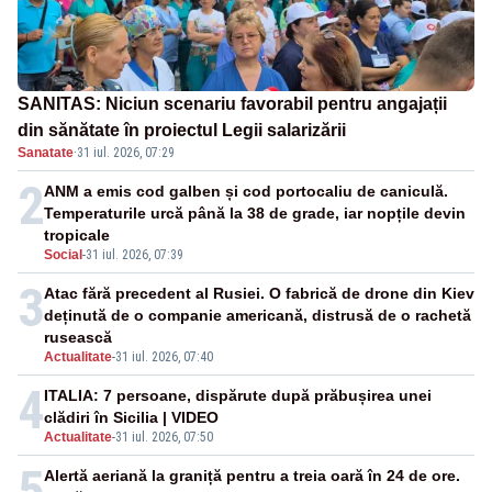
SANITAS: Niciun scenariu favorabil pentru angajații
din sănătate în proiectul Legii salarizării
Sanatate
·
31 iul. 2026, 07:29
2
ANM a emis cod galben și cod portocaliu de caniculă.
Temperaturile urcă până la 38 de grade, iar nopțile devin
tropicale
Social
-
31 iul. 2026, 07:39
3
Atac fără precedent al Rusiei. O fabrică de drone din Kiev
deținută de o companie americană, distrusă de o rachetă
rusească
Actualitate
-
31 iul. 2026, 07:40
4
ITALIA: 7 persoane, dispărute după prăbușirea unei
clădiri în Sicilia | VIDEO
Actualitate
-
31 iul. 2026, 07:50
5
Alertă aeriană la graniță pentru a treia oară în 24 de ore.