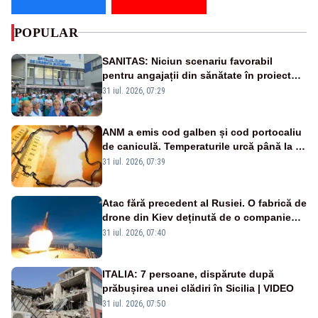
POPULAR
SANITAS: Niciun scenariu favorabil
pentru angajații din sănătate în proiectul
Legii salarizării
31 iul. 2026, 07:29
ANM a emis cod galben și cod portocaliu
de caniculă. Temperaturile urcă până la 38
de grade, iar nopțile devin tropicale
31 iul. 2026, 07:39
Atac fără precedent al Rusiei. O fabrică de
drone din Kiev deținută de o companie
americană, distrusă de o rachetă
31 iul. 2026, 07:40
rusească
ITALIA: 7 persoane, dispărute după
prăbușirea unei clădiri în Sicilia | VIDEO
31 iul. 2026, 07:50