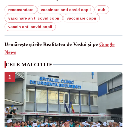
recomandare
vaccinare anti covid copii
cub
vaccinare an ti covid copii
vaccinare copii
vaccin anti covid copii
Urmărește știrile Realitatea de Vaslui și pe
Google
News
CELE MAI CITITE
1