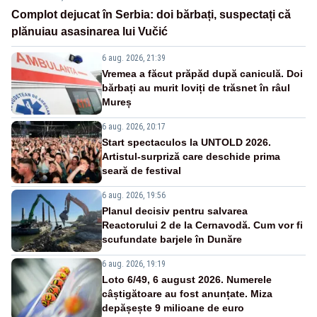
Complot dejucat în Serbia: doi bărbați, suspectați că
plănuiau asasinarea lui Vučić
6 aug. 2026, 21:39
Vremea a făcut prăpăd după caniculă. Doi
bărbați au murit loviți de trăsnet în râul
Mureș
6 aug. 2026, 20:17
Start spectaculos la UNTOLD 2026.
Artistul-surpriză care deschide prima
seară de festival
6 aug. 2026, 19:56
Planul decisiv pentru salvarea
Reactorului 2 de la Cernavodă. Cum vor fi
scufundate barjele în Dunăre
6 aug. 2026, 19:19
Loto 6/49, 6 august 2026. Numerele
câștigătoare au fost anunțate. Miza
depășește 9 milioane de euro