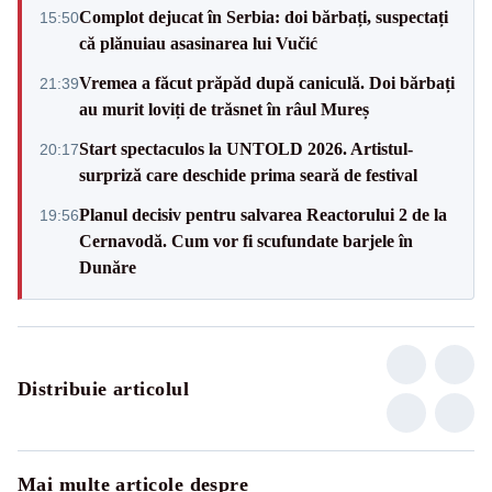
Complot dejucat în Serbia: doi bărbați, suspectați
15:50
că plănuiau asasinarea lui Vučić
Vremea a făcut prăpăd după caniculă. Doi bărbați
21:39
au murit loviți de trăsnet în râul Mureș
Start spectaculos la UNTOLD 2026. Artistul-
20:17
surpriză care deschide prima seară de festival
Planul decisiv pentru salvarea Reactorului 2 de la
19:56
Cernavodă. Cum vor fi scufundate barjele în
Dunăre
Distribuie articolul
Mai multe articole despre