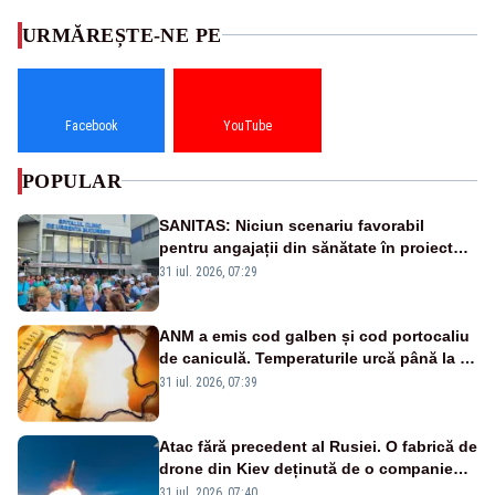
URMĂREȘTE-NE PE
Facebook
YouTube
POPULAR
SANITAS: Niciun scenariu favorabil
pentru angajații din sănătate în proiectul
Legii salarizării
31 iul. 2026, 07:29
ANM a emis cod galben și cod portocaliu
de caniculă. Temperaturile urcă până la 38
de grade, iar nopțile devin tropicale
31 iul. 2026, 07:39
Atac fără precedent al Rusiei. O fabrică de
drone din Kiev deținută de o companie
americană, distrusă de o rachetă
31 iul. 2026, 07:40