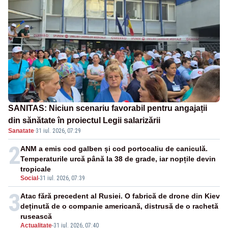
SANITAS: Niciun scenariu favorabil pentru angajații
din sănătate în proiectul Legii salarizării
Sanatate
·
31 iul. 2026, 07:29
2
ANM a emis cod galben și cod portocaliu de caniculă.
Temperaturile urcă până la 38 de grade, iar nopțile devin
tropicale
Social
-
31 iul. 2026, 07:39
3
Atac fără precedent al Rusiei. O fabrică de drone din Kiev
deținută de o companie americană, distrusă de o rachetă
rusească
Actualitate
-
31 iul. 2026, 07:40