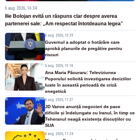
6 aug. 2026, 16:34
Ilie Bolojan evită un răspuns clar despre averea
partenerei sale: „Am respectat întotdeauna legea”
6 aug. 2026, 15:39
Guvernul a adoptat o hotărâre care
aprobă planurile de pregătire pentru
riscuri
6 aug. 2026, 15:18
Ana Maria Păcuraru: Televiziunea
Poporului solicită investigarea deciziilor
luate în această perioadă de criză
enegetică
6 aug. 2026, 11:27
JD Vance anunță negocieri de pace
dificile și îndelungate cu Iranul, în timp ce
Teheranul neagă existența discuțiilor cu
SUA
6 aug. 2026, 11:24