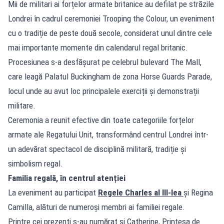
Mii de militari ai forțelor armate britanice au defilat pe străzile
Londrei în cadrul ceremoniei Trooping the Colour, un eveniment
cu o tradiție de peste două secole, considerat unul dintre cele
mai importante momente din calendarul regal britanic.
Procesiunea s-a desfășurat pe celebrul bulevard The Mall,
care leagă Palatul Buckingham de zona Horse Guards Parade,
locul unde au avut loc principalele exerciții și demonstrații
militare.
Ceremonia a reunit efective din toate categoriile forțelor
armate ale Regatului Unit, transformând centrul Londrei într-
un adevărat spectacol de disciplină militară, tradiție și
simbolism regal.
Familia regală, în centrul atenției
La eveniment au participat
Regele Charles al III-lea
și Regina
Camilla, alături de numeroși membri ai familiei regale.
Printre cei prezenți s-au numărat și Catherine, Prințesa de