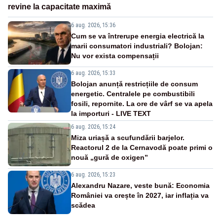
revine la capacitate maximă
6 aug. 2026, 15:36
Cum se va întrerupe energia electrică la
marii consumatori industriali? Bolojan:
Nu vor exista compensații
6 aug. 2026, 15:33
Bolojan anunță restricțiile de consum
energetic. Centralele pe combustibili
fosili, repornite. La ore de vârf se va apela
la importuri - LIVE TEXT
6 aug. 2026, 15:24
Miza uriașă a scufundării barjelor.
Reactorul 2 de la Cernavodă poate primi o
nouă „gură de oxigen”
6 aug. 2026, 15:23
Alexandru Nazare, veste bună: Economia
României va crește în 2027, iar inflația va
scădea