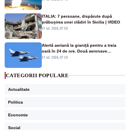
rusească
ITALIA: 7 persoane, dispărute după
prăbușirea unei clădiri în Sicilia | VIDEO
31 iul. 2026, 07:50
Alertă aeriană la graniță pentru a treia
oară în 24 de ore. Două aeronave
Eurofighter britanice au fost ridicate de la
31 iul. 2026, 07:24
sol
CATEGORII POPULARE
Actualitate
Politica
Economie
Social