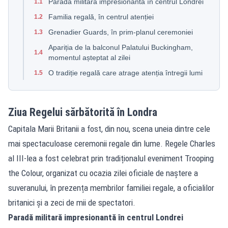
Paradă militară impresionantă în centrul Londrei
1.1
Familia regală, în centrul atenției
1.2
Grenadier Guards, în prim-planul ceremoniei
1.3
Apariția de la balconul Palatului Buckingham,
1.4
momentul așteptat al zilei
O tradiție regală care atrage atenția întregii lumi
1.5
Ziua Regelui sărbătorită în Londra
Capitala Marii Britanii a fost, din nou, scena uneia dintre cele
mai spectaculoase ceremonii regale din lume. Regele Charles
al III-lea a fost celebrat prin tradiționalul eveniment Trooping
the Colour, organizat cu ocazia zilei oficiale de naștere a
suveranului, în prezența membrilor familiei regale, a oficialilor
britanici și a zeci de mii de spectatori.
Paradă militară impresionantă în centrul Londrei