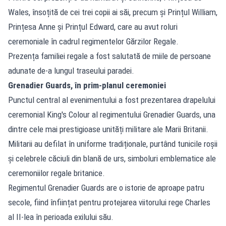
Wales, însoțită de cei trei copii ai săi, precum și Prințul William,
Prințesa Anne și Prințul Edward, care au avut roluri
ceremoniale în cadrul regimentelor Gărzilor Regale.
Prezența familiei regale a fost salutată de miile de persoane
adunate de-a lungul traseului paradei.
Grenadier Guards, în prim-planul ceremoniei
Punctul central al evenimentului a fost prezentarea drapelului
ceremonial King's Colour al regimentului Grenadier Guards, una
dintre cele mai prestigioase unități militare ale Marii Britanii.
Militarii au defilat în uniforme tradiționale, purtând tunicile roșii
și celebrele căciuli din blană de urs, simboluri emblematice ale
ceremoniilor regale britanice.
Regimentul Grenadier Guards are o istorie de aproape patru
secole, fiind înființat pentru protejarea viitorului rege Charles
al II-lea în perioada exilului său.