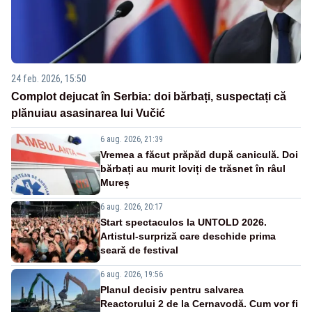
24 feb. 2026, 15:50
Complot dejucat în Serbia: doi bărbați, suspectați că
plănuiau asasinarea lui Vučić
6 aug. 2026, 21:39
Vremea a făcut prăpăd după caniculă. Doi
bărbați au murit loviți de trăsnet în râul
Mureș
6 aug. 2026, 20:17
Start spectaculos la UNTOLD 2026.
Artistul-surpriză care deschide prima
seară de festival
6 aug. 2026, 19:56
Planul decisiv pentru salvarea
Reactorului 2 de la Cernavodă. Cum vor fi