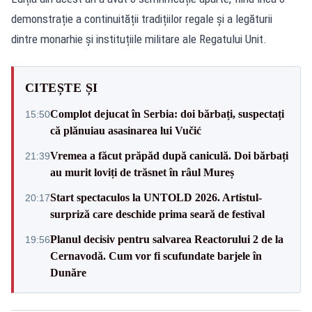
demonstrație a continuității tradițiilor regale și a legăturii
dintre monarhie și instituțiile militare ale Regatului Unit.
CITEȘTE ȘI
Complot dejucat în Serbia: doi bărbați, suspectați
15:50
că plănuiau asasinarea lui Vučić
Vremea a făcut prăpăd după caniculă. Doi bărbați
21:39
au murit loviți de trăsnet în râul Mureș
Start spectaculos la UNTOLD 2026. Artistul-
20:17
surpriză care deschide prima seară de festival
Planul decisiv pentru salvarea Reactorului 2 de la
19:56
Cernavodă. Cum vor fi scufundate barjele în
Dunăre