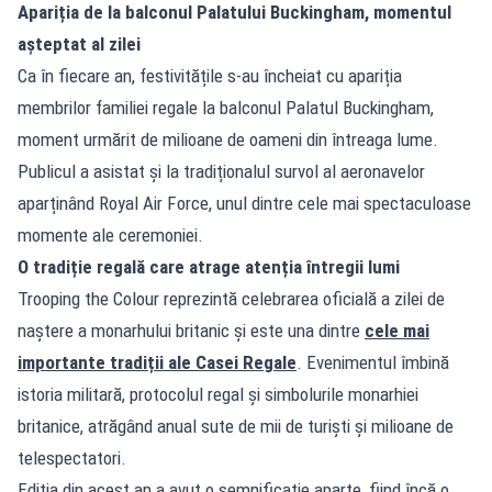
Apariția de la balconul Palatului Buckingham, momentul
așteptat al zilei
Ca în fiecare an, festivitățile s-au încheiat cu apariția
membrilor familiei regale la balconul Palatul Buckingham,
moment urmărit de milioane de oameni din întreaga lume.
Publicul a asistat și la tradiționalul survol al aeronavelor
aparținând Royal Air Force, unul dintre cele mai spectaculoase
momente ale ceremoniei.
O tradiție regală care atrage atenția întregii lumi
Trooping the Colour reprezintă celebrarea oficială a zilei de
naștere a monarhului britanic și este una dintre
cele mai
importante tradiții ale Casei Regale
. Evenimentul îmbină
istoria militară, protocolul regal și simbolurile monarhiei
britanice, atrăgând anual sute de mii de turiști și milioane de
telespectatori.
Ediția din acest an a avut o semnificație aparte, fiind încă o