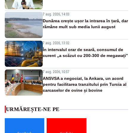
7 aug. 2026, 14:03
Dunărea crește ușor la intrarea în țară, dar
rămâne mult sub media lunii august
7 aug. 2026, 13:02
În intervalul orar de seară, consumul de
curent „a scăzut cu 200-300 de megawați”
7 aug. 2026, 10:57
ANSVSA a negociat, la Ankara, un acord
pentru facilitarea tranzitului prin Turcia al
carcaselor de ovine și bovine
URMĂREȘTE-NE PE