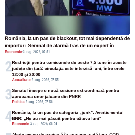
România, la un pas de blackout, tot mai dependentă de
importuri. Semnal de alarmă tras de un expert în
Economie
·
3 aug. 2026, 07:51
energie
2
Restricții pentru camioanele de peste 7,5 tone în aceste
județe din țară: circulația este interzisă luni, între orele
12:00 și 20:00
Actualitate
-
3 aug. 2026, 07:55
3
Senatul începe o nouă sesiune extraordinară pentru
aprobarea unor jaloane din PNRR
Politica
-
3 aug. 2026, 07:58
4
România, la un pas de categoria „junk”. Avertismentul
BNR: „Ne-au mai păsuit pentru câteva luni”
Economie
-
3 aug. 2026, 08:01
Alerte meteo de caniculă în aproape toată țara. COD