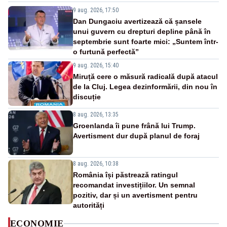
9 aug. 2026, 17:50
Dan Dungaciu avertizează că șansele
unui guvern cu drepturi depline până în
septembrie sunt foarte mici: „Suntem într-
o furtună perfectă”
9 aug. 2026, 15:40
Miruță cere o măsură radicală după atacul
de la Cluj. Legea dezinformării, din nou în
discuție
8 aug. 2026, 13:35
Groenlanda îi pune frână lui Trump.
Avertisment dur după planul de foraj
8 aug. 2026, 10:38
România își păstrează ratingul
recomandat investițiilor. Un semnal
pozitiv, dar și un avertisment pentru
autorități
ECONOMIE