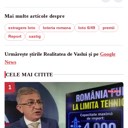
Mai multe articole despre
extragere loto
loteria romana
loto 6/49
premii
Report
castig
Urmărește știrile Realitatea de Vaslui și pe
Google
News
CELE MAI CITITE
1