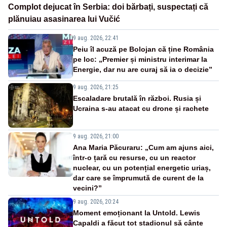
Complot dejucat în Serbia: doi bărbați, suspectați că
plănuiau asasinarea lui Vučić
9 aug. 2026, 22:41
Peiu îl acuză pe Bolojan că ține România
pe loc: „Premier și ministru interimar la
Energie, dar nu are curaj să ia o decizie”
9 aug. 2026, 21:25
Escaladare brutală în război. Rusia și
Ucraina s-au atacat cu drone și rachete
9 aug. 2026, 21:00
Ana Maria Păcuraru: „Cum am ajuns aici,
într-o țară cu resurse, cu un reactor
nuclear, cu un potențial energetic uriaș,
dar care se împrumută de curent de la
vecini?”
9 aug. 2026, 20:24
Moment emoționant la Untold. Lewis
Capaldi a făcut tot stadionul să cânte