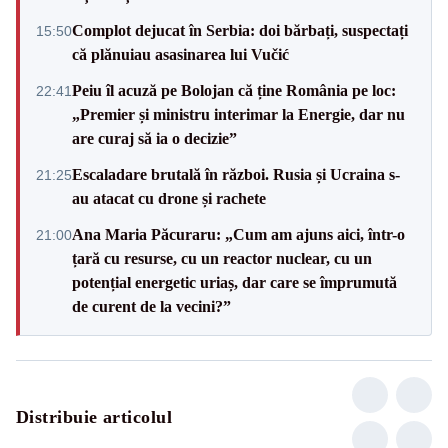
Complot dejucat în Serbia: doi bărbați, suspectați
15:50
că plănuiau asasinarea lui Vučić
Peiu îl acuză pe Bolojan că ține România pe loc:
22:41
„Premier și ministru interimar la Energie, dar nu
are curaj să ia o decizie”
Escaladare brutală în război. Rusia și Ucraina s-
21:25
au atacat cu drone și rachete
Ana Maria Păcuraru: „Cum am ajuns aici, într-o
21:00
țară cu resurse, cu un reactor nuclear, cu un
potențial energetic uriaș, dar care se împrumută
de curent de la vecini?”
Distribuie articolul