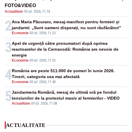
FOTO&VIDEO
Actualitate
·
30 iul. 2026, 11:18
2
Ana Maria Păcuraru, mesaj-manifest pentru fermieri și
jandarmi: „Sunt oameni disperați, nu sunt răufăcători”
Economie
-
30 iul. 2026, 11:23
3
Apel de urgență către prosumatori după oprirea
reactoarelor de la Cernavodă: România are nevoie de
energie
Economie
-
30 iul. 2026, 11:25
4
România are peste 511.000 de șomeri în iunie 2026.
Tinerii, categoria cea mai afectată
Economie
-
30 iul. 2026, 11:48
5
Jandarmeria Română, mesaj de ultimă oră pe fondul
tensiunilor de la protestul masiv al fermierilor - VIDEO
Actualitate
-
30 iul. 2026, 11:08
ACTUALITATE