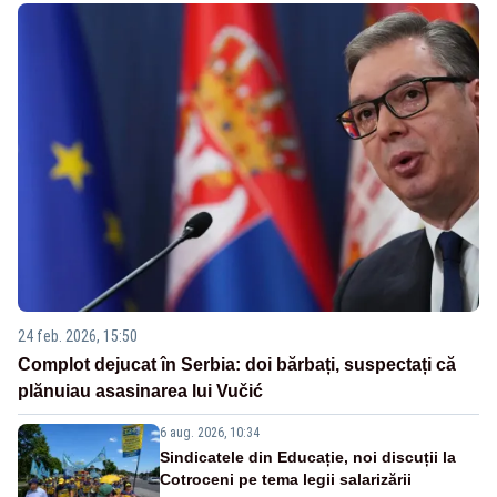
24 feb. 2026, 15:50
Complot dejucat în Serbia: doi bărbați, suspectați că
plănuiau asasinarea lui Vučić
6 aug. 2026, 10:34
Sindicatele din Educație, noi discuții la
Cotroceni pe tema legii salarizării