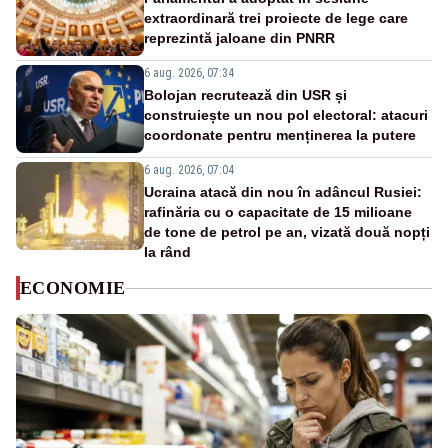
extraordinară trei proiecte de lege care
reprezintă jaloane din PNRR
6 aug. 2026, 07:34
Bolojan recrutează din USR și
construiește un nou pol electoral: atacuri
coordonate pentru menținerea la putere
6 aug. 2026, 07:04
Ucraina atacă din nou în adâncul Rusiei:
rafinăria cu o capacitate de 15 milioane
de tone de petrol pe an, vizată două nopți
la rând
ECONOMIE