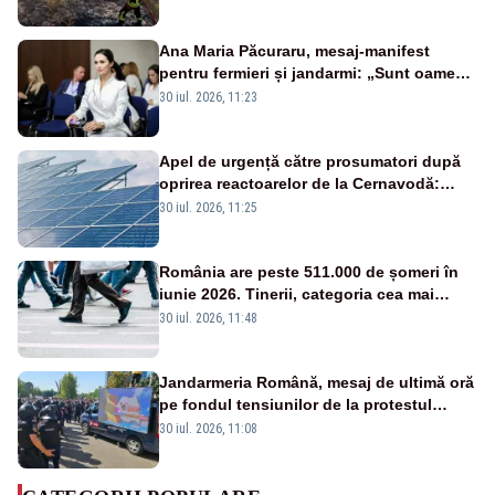
Ana Maria Păcuraru, mesaj-manifest
pentru fermieri și jandarmi: „Sunt oameni
disperați, nu sunt răufăcători”
30 iul. 2026, 11:23
Apel de urgență către prosumatori după
oprirea reactoarelor de la Cernavodă:
România are nevoie de energie
30 iul. 2026, 11:25
România are peste 511.000 de șomeri în
iunie 2026. Tinerii, categoria cea mai
afectată
30 iul. 2026, 11:48
Jandarmeria Română, mesaj de ultimă oră
pe fondul tensiunilor de la protestul
masiv al fermierilor - VIDEO
30 iul. 2026, 11:08