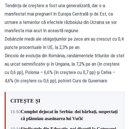
Tendința de creștere a fost una generalizată, dar s-a
manifestat mai pregnant în Europa Centrală și de Est, ca
urmare a temerilor că efectele războiului din Ucraina se vor
manifesta mai acut în această regiune.
Dobânzile medii ale obligațiunilor pe zece ani au crescut cu 0,4
puncte procentuale în UE, la 2,3% pe an.
Dincolo de evoluția din România, randamentele titlurilor de stat
au urcat semnificativ și în Ungaria, la 7,2% pe an (în creștere
cu 0,6 pp), Polonia – 6,6% (în creștere cu 0,7 pp) și Cehia –
4,6% (în creștere cu 0,6 pp), potrivit Curs de Guvernare.
CITEȘTE ȘI
Complot dejucat în Serbia: doi bărbați, suspectați
15:50
că plănuiau asasinarea lui Vučić
Sindicatele din Educație, noi discuții la Cotroceni
10:34