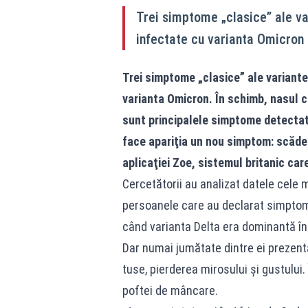
Trei simptome „clasice” ale va
infectate cu varianta Omicron
Trei simptome „clasice” ale variante
varianta Omicron. În schimb, nasul ca
sunt principalele simptome detectate
face apariţia un nou simptom: scăder
aplicaţiei Zoe, sistemul britanic car
Cercetătorii au analizat datele cele 
persoanele care au declarat simptome
când varianta Delta era dominantă în
Dar numai jumătate dintre ei prezenta
tuse, pierderea mirosului şi gustului
poftei de mâncare.