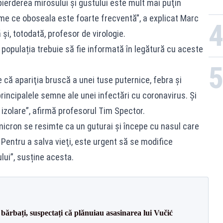
pierderea mirosului şi gustului este mult mai puţin
eme ce oboseala este foarte frecventă”, a explicat Marc
și, totodată, profesor de virologie.
i, populația trebuie să fie informată în legătură cu aceste
re că apariţia bruscă a unei tuse puternice, febra şi
principalele semne ale unei infectări cu coronavirus. Şi
 izolare”, afirmă profesorul Tim Spector.
micron se resimte ca un guturai şi începe cu nasul care
 Pentru a salva vieţi, este urgent să se modifice
ului”, susține acesta.
bărbați, suspectați că plănuiau asasinarea lui Vučić