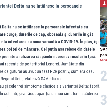
1
riantei Delta nu se întâlnesc la persoanele
i Delta nu se întâlnesc la persoanele infectate cu
re curge, durerile de cap, oboseala şi durerile în gât
 la infectarea cu noua variantă a COVID-19. În plus, își
ea poftei de mâncare. Cel puțin așa reiese din datele
SAN
pent
e premite analizarea răspândirii coronavirusului în ţară.
Sana
proi
mai recente de pe teritoriul Londrei. Jumătate din
 de guturai au avut un test PCR pozitiv, cum era cazul
 Regatul Unit, relatează G4Media.ro.
u şi cele trei simptome clasice ale variantei Delta: febră,
. În schimb, și-a făcut apariţia un nou simptom: scăderea