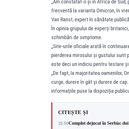
„Am constatat-o şi în Africa de Sud, 
frecventă la varianta Omicron, în vr
Van Ranst, expert în sănătate publică 
În opinia grupului de experţi britanic
schimbări de simptome.
„Site-urile oficiale arată în continua
pierderea mirosului şi gustului sunt 
este deci un indiciu pentru testare şi
„De fapt, la majoritatea oamenilor, O
curge, durere în gât şi durere de cap.
informațiile puse la dispoziția public
CITEȘTE ȘI
Complot dejucat în Serbia: doi 
15:50