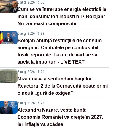
6 aug. 2026, 15:36
Cum se va întrerupe energia electrică la
marii consumatori industriali? Bolojan:
Nu vor exista compensații
6 aug. 2026, 15:33
Bolojan anunță restricțiile de consum
energetic. Centralele pe combustibili
fosili, repornite. La ore de vârf se va
apela la importuri - LIVE TEXT
6 aug. 2026, 15:24
Miza uriașă a scufundării barjelor.
Reactorul 2 de la Cernavodă poate primi
o nouă „gură de oxigen”
6 aug. 2026, 15:23
Alexandru Nazare, veste bună:
Economia României va crește în 2027,
iar inflația va scădea