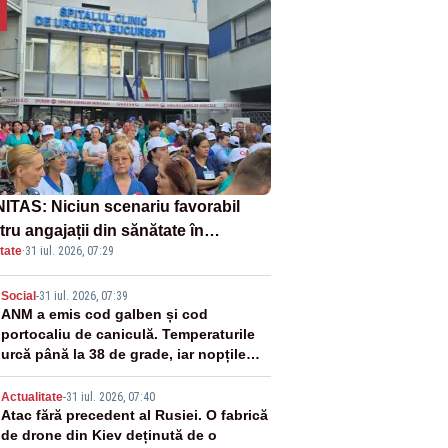
ITAS: Niciun scenariu favorabil
ru angajații din sănătate în
tate
·
31 iul. 2026, 07:29
ectul Legii salarizării
2
Social
-
31 iul. 2026, 07:39
ANM a emis cod galben și cod
portocaliu de caniculă. Temperaturile
urcă până la 38 de grade, iar nopțile
devin tropicale
3
Actualitate
-
31 iul. 2026, 07:40
Atac fără precedent al Rusiei. O fabrică
de drone din Kiev deținută de o