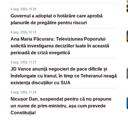
6 aug. 2026, 15:39
Guvernul a adoptat o hotărâre care aprobă
planurile de pregătire pentru riscuri
6 aug. 2026, 15:18
Ana Maria Păcuraru: Televiziunea Poporului
solicită investigarea deciziilor luate în această
perioadă de criză enegetică
6 aug. 2026, 11:27
JD Vance anunță negocieri de pace dificile și
îndelungate cu Iranul, în timp ce Teheranul neagă
existența discuțiilor cu SUA
6 aug. 2026, 11:24
Nicușor Dan, suspendat pentru că nu propune
un nume de prim-ministru, așa cum prevede
Constituția!