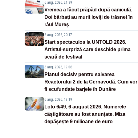
6 aug. 2026, 21:39
Vremea a făcut prăpăd după caniculă.
Doi bărbați au murit loviți de trăsnet în
râul Mureș
6 aug. 2026, 20:17
Start spectaculos la UNTOLD 2026.
Artistul-surpriză care deschide prima
seară de festival
6 aug. 2026, 19:56
Planul decisiv pentru salvarea
Reactorului 2 de la Cernavodă. Cum vor
fi scufundate barjele în Dunăre
6 aug. 2026, 19:19
Loto 6/49, 6 august 2026. Numerele
câștigătoare au fost anunțate. Miza
depășește 9 milioane de euro