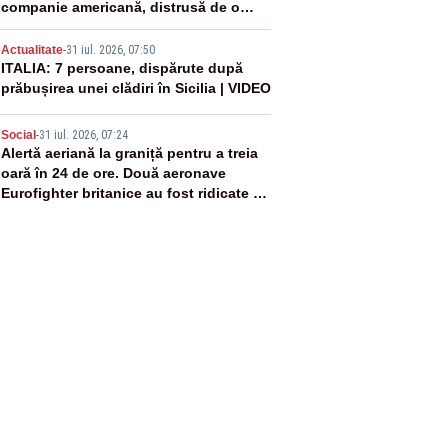
companie americană, distrusă de o
rachetă rusească
4
Actualitate
-
31 iul. 2026, 07:50
ITALIA: 7 persoane, dispărute după
prăbușirea unei clădiri în Sicilia | VIDEO
5
Social
-
31 iul. 2026, 07:24
Alertă aeriană la graniță pentru a treia
oară în 24 de ore. Două aeronave
Eurofighter britanice au fost ridicate de
la sol