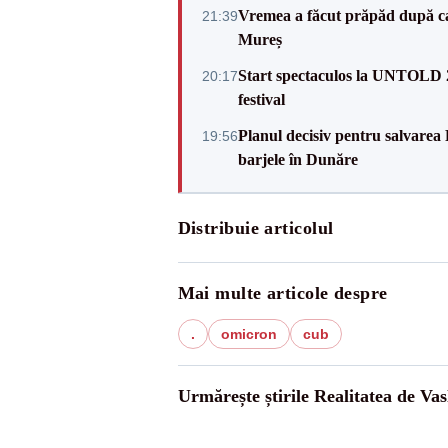
Vremea a făcut prăpăd după cani
21:39
Mureș
Start spectaculos la UNTOLD 20
20:17
festival
Planul decisiv pentru salvarea
19:56
barjele în Dunăre
Distribuie articolul
Mai multe articole despre
.
omicron
cub
Urmărește știrile Realitatea de Vas