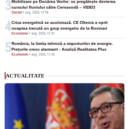
3
Mobilizare pe Dunărea Veche: se pregătește devierea
cursului fluviului către Cernavodă – VIDEO
Social
-
1 aug. 2026, 13:38
4
Criza energetică se acutizează. CE Oltenia a oprit
noaptea trecută un grup energetic de la Rovinari
Economie
-
1 aug. 2026, 13:41
5
România, la limita tehnică a importurilor de energie.
Prețurile cresc alarmant - Analiză Realitatea Plus
Economie
-
1 aug. 2026, 11:36
ACTUALITATE