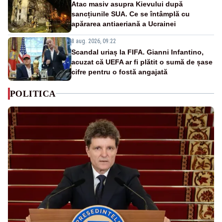
Atac masiv asupra Kievului după
sancțiunile SUA. Ce se întâmplă cu
apărarea antiaeriană a Ucrainei
8 aug. 2026, 09:22
Scandal uriaș la FIFA. Gianni Infantino,
acuzat că UEFA ar fi plătit o sumă de șase
cifre pentru o fostă angajată
POLITICA