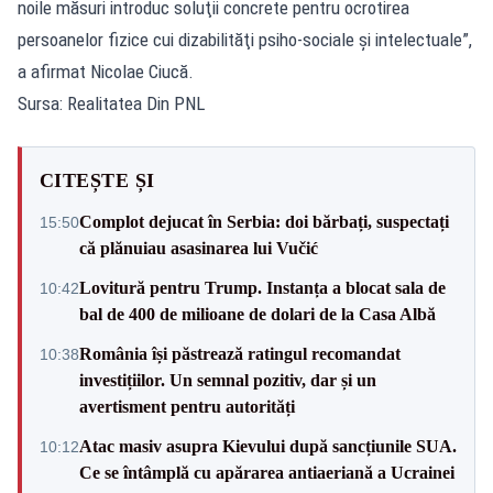
noile măsuri introduc soluţii concrete pentru ocrotirea
persoanelor fizice cui dizabilităţi psiho-sociale şi intelectuale”,
a afirmat Nicolae Ciucă.
Sursa: Realitatea Din PNL
CITEȘTE ȘI
Complot dejucat în Serbia: doi bărbați, suspectați
15:50
că plănuiau asasinarea lui Vučić
Lovitură pentru Trump. Instanța a blocat sala de
10:42
bal de 400 de milioane de dolari de la Casa Albă
România își păstrează ratingul recomandat
10:38
investițiilor. Un semnal pozitiv, dar și un
avertisment pentru autorități
Atac masiv asupra Kievului după sancțiunile SUA.
10:12
Ce se întâmplă cu apărarea antiaeriană a Ucrainei