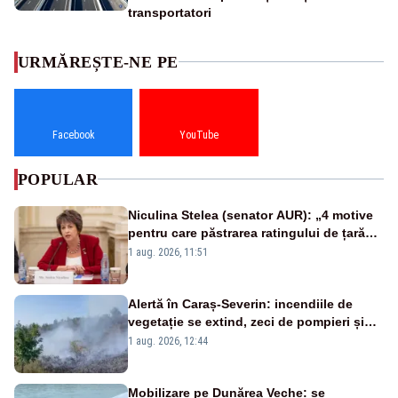
transportatori
URMĂREȘTE-NE PE
Facebook
YouTube
POPULAR
Niculina Stelea (senator AUR): „4 motive
pentru care păstrarea ratingului de țară
nu este o reușită pentru Guvernul
1 aug. 2026, 11:51
Bolojan”
Alertă în Caraș-Severin: incendiile de
vegetație se extind, zeci de pompieri și
silvicultori se luptă cu flăcările - VIDEO
1 aug. 2026, 12:44
Mobilizare pe Dunărea Veche: se