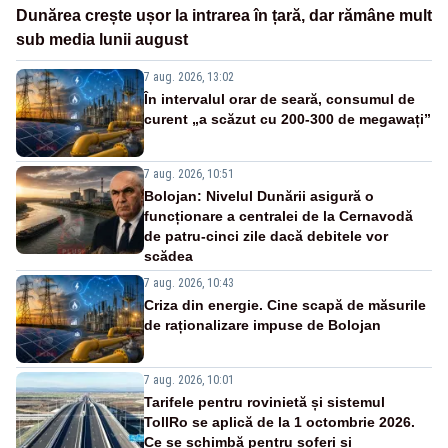
Dunărea crește ușor la intrarea în țară, dar rămâne mult
sub media lunii august
7 aug. 2026, 13:02
În intervalul orar de seară, consumul de
curent „a scăzut cu 200-300 de megawați”
7 aug. 2026, 10:51
Bolojan: Nivelul Dunării asigură o
funcționare a centralei de la Cernavodă
de patru-cinci zile dacă debitele vor
scădea
7 aug. 2026, 10:43
Criza din energie. Cine scapă de măsurile
de raționalizare impuse de Bolojan
7 aug. 2026, 10:01
Tarifele pentru rovinietă și sistemul
TollRo se aplică de la 1 octombrie 2026.
Ce se schimbă pentru șoferi și