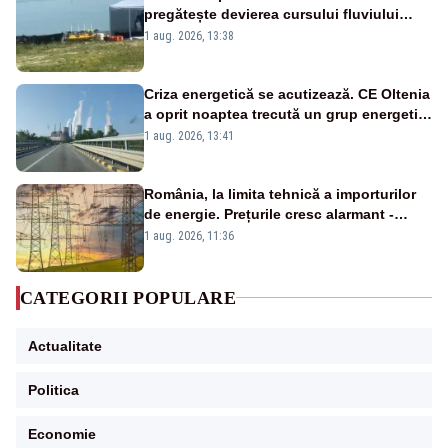
pregătește devierea cursului fluviului
către Cernavodă – VIDEO
1 aug. 2026, 13:38
Criza energetică se acutizează. CE Oltenia
a oprit noaptea trecută un grup energetic
de la Rovinari
1 aug. 2026, 13:41
România, la limita tehnică a importurilor
de energie. Prețurile cresc alarmant -
Analiză Realitatea Plus
1 aug. 2026, 11:36
CATEGORII POPULARE
Actualitate
Politica
Economie