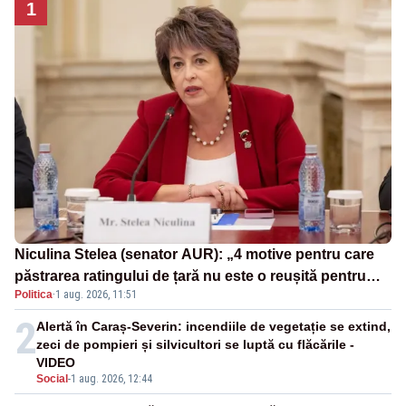
1
Niculina Stelea (senator AUR): „4 motive pentru care
păstrarea ratingului de țară nu este o reușită pentru
Politica
·
1 aug. 2026, 11:51
Guvernul Bolojan”
2
Alertă în Caraș-Severin: incendiile de vegetație se extind,
zeci de pompieri și silvicultori se luptă cu flăcările -
VIDEO
Social
-
1 aug. 2026, 12:44