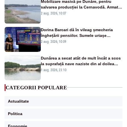
Mobilizare masivă pe Dunăre, pentru
salvarea producției la Cernavodă. Armata
va detona o stâncă și va devia apa
2 aug. 2026, 10:07
fluviului - IMAGINI AERIENE
Dorina Barcari dă în vileag șmecheria
înghețării pensiilor. Sumele uriașe
pierdute de fiecare român
2 aug. 2026, 10:09
Dunărea a secat atât de mult încât a scos
la suprafață nave naziste din al doilea
război mondial
1 aug. 2026, 23:10
CATEGORII POPULARE
Actualitate
Politica
Economie