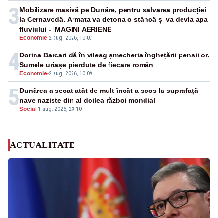
3
Mobilizare masivă pe Dunăre, pentru salvarea producției
la Cernavodă. Armata va detona o stâncă și va devia apa
fluviului - IMAGINI AERIENE
Economie
-
2 aug. 2026, 10:07
4
Dorina Barcari dă în vileag șmecheria înghețării pensiilor.
Sumele uriașe pierdute de fiecare român
Economie
-
2 aug. 2026, 10:09
5
Dunărea a secat atât de mult încât a scos la suprafață
nave naziste din al doilea război mondial
Social
-
1 aug. 2026, 23:10
ACTUALITATE