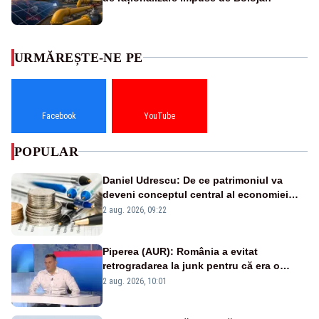
URMĂREȘTE-NE PE
Facebook
YouTube
POPULAR
Daniel Udrescu: De ce patrimoniul va
deveni conceptul central al economiei
viitoare?
2 aug. 2026, 09:22
Piperea (AUR): România a evitat
retrogradarea la junk pentru că era o
catastrofă pentru bănci și fondurile de
2 aug. 2026, 10:01
pensii