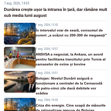
7 aug. 2026, 14:03
Dunărea crește ușor la intrarea în țară, dar rămâne mult
sub media lunii august
7 aug. 2026, 13:02
În intervalul orar de seară, consumul de
curent „a scăzut cu 200-300 de megawați”
7 aug. 2026, 10:57
ANSVSA a negociat, la Ankara, un acord
pentru facilitarea tranzitului prin Turcia al
carcaselor de ovine și bovine
7 aug. 2026, 10:51
Bolojan: Nivelul Dunării asigură o
funcționare a centralei de la Cernavodă
de patru-cinci zile dacă debitele vor
scădea
7 aug. 2026, 10:43
Criza din energie. Cine scapă de măsurile
de raționalizare impuse de Bolojan