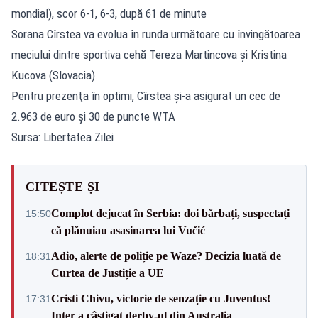
mondial), scor 6-1, 6-3, după 61 de minute
Sorana Cîrstea va evolua în runda următoare cu învingătoarea
meciului dintre sportiva cehă Tereza Martincova şi Kristina
Kucova (Slovacia).
Pentru prezenţa în optimi, Cîrstea şi-a asigurat un cec de
2.963 de euro şi 30 de puncte WTA
Sursa: Libertatea Zilei
CITEȘTE ȘI
Complot dejucat în Serbia: doi bărbați, suspectați
15:50
că plănuiau asasinarea lui Vučić
Adio, alerte de poliție pe Waze? Decizia luată de
18:31
Curtea de Justiție a UE
Cristi Chivu, victorie de senzație cu Juventus!
17:31
Inter a câștigat derby-ul din Australia