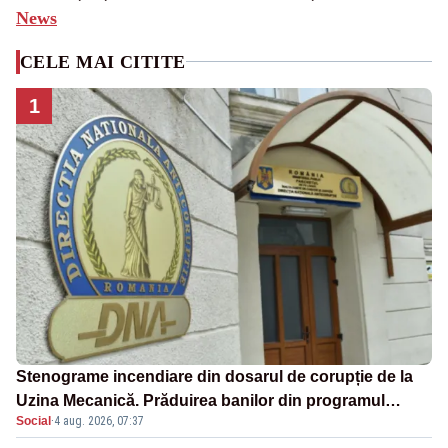
News
CELE MAI CITITE
1
Stenograme incendiare din dosarul de corupție de la
Uzina Mecanică. Prăduirea banilor din programul
Social
·
4 aug. 2026, 07:37
SAFE, interceptată de DNA