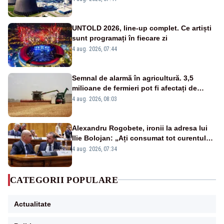
UNTOLD 2026, line-up complet. Ce artiști
sunt programați în fiecare zi
4 aug. 2026, 07:44
Semnal de alarmă în agricultură. 3,5
milioane de fermieri pot fi afectați de
strategia pentru conservarea
4 aug. 2026, 08:03
biodiversității
Alexandru Rogobete, ironii la adresa lui
Ilie Bolojan: „Ați consumat tot curentul
urmărind șobolani imaginari”
4 aug. 2026, 07:34
CATEGORII POPULARE
Actualitate