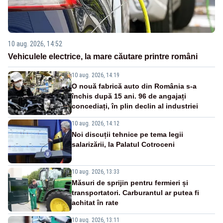
10 aug. 2026, 14:52
Vehiculele electrice, la mare căutare printre români
10 aug. 2026, 14:19
O nouă fabrică auto din România s-a
închis după 15 ani. 96 de angajați
concediați, în plin declin al industriei
10 aug. 2026, 14:12
Noi discuții tehnice pe tema legii
salarizării, la Palatul Cotroceni
10 aug. 2026, 13:33
Măsuri de sprijin pentru fermieri și
transportatori. Carburantul ar putea fi
achitat în rate
10 aug. 2026, 13:11