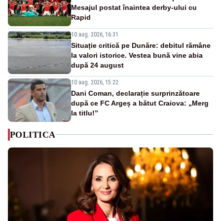
Mesajul postat înaintea derby-ului cu
Rapid
10 aug. 2026, 16:31
Situație critică pe Dunăre: debitul rămâne
la valori istorice. Vestea bună vine abia
după 24 august
10 aug. 2026, 15:22
Dani Coman, declarație surprinzătoare
după ce FC Argeș a bătut Craiova: „Merg
la titlu!”
POLITICA