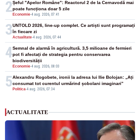
2
Șeful "Apelor Române": Reactorul 2 de la Cernavodă mai
poate funcționa doar 5 zile
Economie
-
4 aug. 2026, 07:41
3
UNTOLD 2026, line-up complet. Ce artiști sunt programați
în fiecare zi
Actualitate
-
4 aug. 2026, 07:44
4
Semnal de alarmă în agricultură. 3,5 milioane de fermieri
pot fi afectați de strategia pentru conservarea
biodiversității
Economie
-
4 aug. 2026, 08:03
5
Alexandru Rogobete, ironii la adresa lui Ilie Bolojan: „Ați
consumat tot curentul urmărind șobolani imaginari”
Politica
-
4 aug. 2026, 07:34
ACTUALITATE