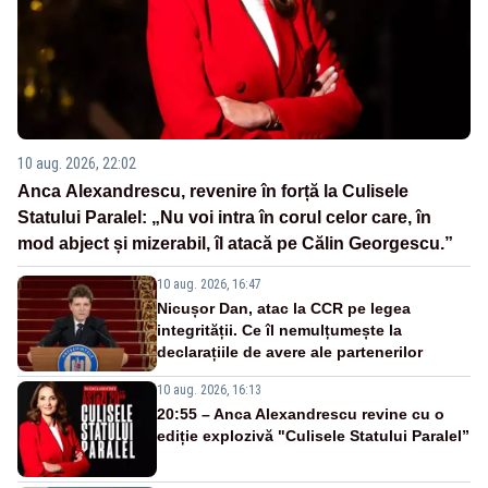
10 aug. 2026, 22:02
Anca Alexandrescu, revenire în forță la Culisele
Statului Paralel: „Nu voi intra în corul celor care, în
mod abject și mizerabil, îl atacă pe Călin Georgescu.”
10 aug. 2026, 16:47
Nicușor Dan, atac la CCR pe legea
integrității. Ce îl nemulțumește la
declarațiile de avere ale partenerilor
10 aug. 2026, 16:13
20:55 – Anca Alexandrescu revine cu o
ediție explozivă "Culisele Statului Paralel”