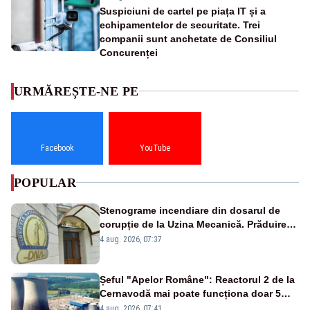
Suspiciuni de cartel pe piața IT și a
echipamentelor de securitate. Trei
companii sunt anchetate de Consiliul
Concurenței
URMĂREȘTE-NE PE
Facebook
YouTube
POPULAR
Stenograme incendiare din dosarul de
corupție de la Uzina Mecanică. Prăduirea
banilor din programul SAFE, interceptată
4 aug. 2026, 07:37
de DNA
Șeful "Apelor Române": Reactorul 2 de la
Cernavodă mai poate funcționa doar 5
zile
4 aug. 2026, 07:41