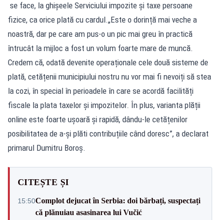
se face, la ghișeele Serviciului impozite și taxe persoane
fizice, ca orice plată cu cardul.„Este o dorință mai veche a
noastră, dar pe care am pus-o un pic mai greu în practică
întrucât la mijloc a fost un volum foarte mare de muncă.
Credem că, odată devenite operaționale cele două sisteme de
plată, cetățenii municipiului nostru nu vor mai fi nevoiți să stea
la cozi, în special în perioadele în care se acordă facilități
fiscale la plata taxelor și impozitelor. În plus, varianta plății
online este foarte ușoară și rapidă, dându-le cetățenilor
posibilitatea de a-și plăti contribuțiile când doresc”, a declarat
primarul Dumitru Boroș.
CITEȘTE ȘI
Complot dejucat în Serbia: doi bărbați, suspectați
15:50
că plănuiau asasinarea lui Vučić