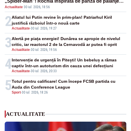
„Spider-Man”! Rochia inspirată de pânza de păianjen a
Actualitate
·
30 iul. 2026, 18:56
făcut senzație
2
Aliatul lui Putin revine în prim-plan! Patriarhul Kiril
justifică războiul într-o nouă carte
Actualitate
-
30 iul. 2026, 19:27
3
Alertă pe piața energiei! Dunărea se apropie de nivelul
critic, iar reactorul 2 de la Cernavodă ar putea fi oprit
Actualitate
-
30 iul. 2026, 19:56
4
Intervenție de urgență în Pitești! Un bebeluș a rămas
captiv într-un autoturism din cauza unei defecțiuni
Actualitate
-
30 iul. 2026, 20:33
5
Totul pentru calificare! Cum începe FCSB partida cu
Auda din Conference League
Sport
-
30 iul. 2026, 18:26
ACTUALITATE