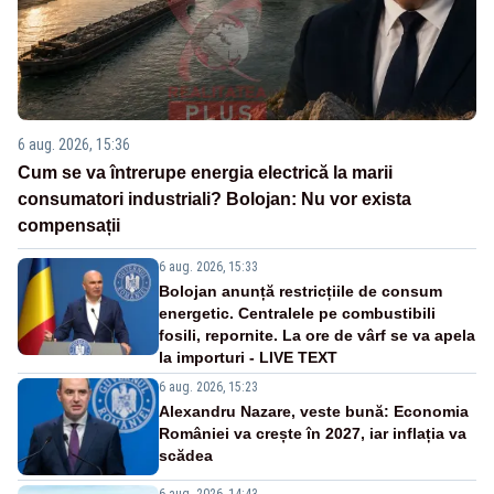
6 aug. 2026, 15:36
Cum se va întrerupe energia electrică la marii
consumatori industriali? Bolojan: Nu vor exista
compensații
6 aug. 2026, 15:33
Bolojan anunță restricțiile de consum
energetic. Centralele pe combustibili
fosili, repornite. La ore de vârf se va apela
la importuri - LIVE TEXT
6 aug. 2026, 15:23
Alexandru Nazare, veste bună: Economia
României va crește în 2027, iar inflația va
scădea
6 aug. 2026, 14:43