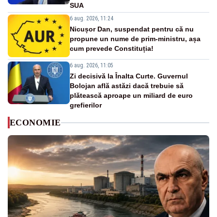
SUA
6 aug. 2026, 11:24
Nicușor Dan, suspendat pentru că nu
propune un nume de prim-ministru, așa
cum prevede Constituția!
6 aug. 2026, 11:05
Zi decisivă la Înalta Curte. Guvernul
Bolojan află astăzi dacă trebuie să
plătească aproape un miliard de euro
grefierilor
ECONOMIE