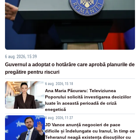
6 aug. 2026, 15:39
Guvernul a adoptat o hotărâre care aprobă planurile de
pregătire pentru riscuri
6 aug. 2026, 15:18
Ana Maria Păcuraru: Televiziunea
Poporului solicită investigarea deciziilor
luate în această perioadă de criză
enegetică
6 aug. 2026, 11:27
JD Vance anunță negocieri de pace
dificile și îndelungate cu Iranul, în timp ce
Teheranul neagă existența discuțiilor cu