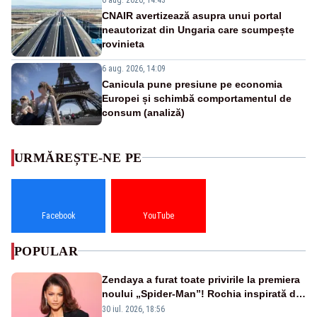
CNAIR avertizează asupra unui portal
neautorizat din Ungaria care scumpește
rovinieta
6 aug. 2026, 14:09
Canicula pune presiune pe economia
Europei și schimbă comportamentul de
consum (analiză)
URMĂREȘTE-NE PE
Facebook
YouTube
POPULAR
Zendaya a furat toate privirile la premiera
noului „Spider-Man”! Rochia inspirată de
pânza de păianjen a făcut senzație
30 iul. 2026, 18:56