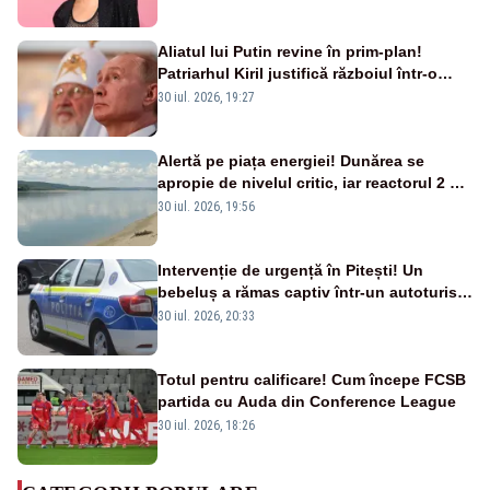
Aliatul lui Putin revine în prim-plan!
Patriarhul Kiril justifică războiul într-o
nouă carte
30 iul. 2026, 19:27
Alertă pe piața energiei! Dunărea se
apropie de nivelul critic, iar reactorul 2 de
la Cernavodă ar putea fi oprit
30 iul. 2026, 19:56
Intervenție de urgență în Pitești! Un
bebeluș a rămas captiv într-un autoturism
din cauza unei defecțiuni
30 iul. 2026, 20:33
Totul pentru calificare! Cum începe FCSB
partida cu Auda din Conference League
30 iul. 2026, 18:26