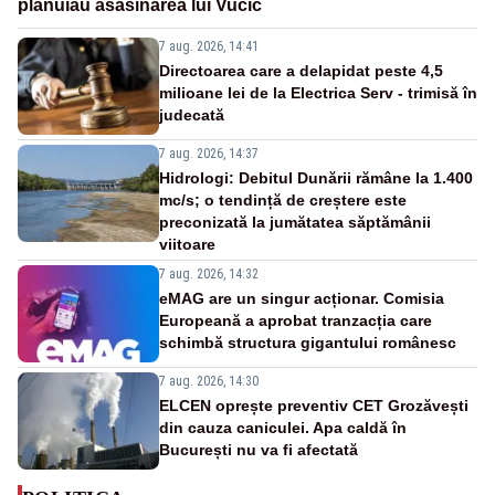
plănuiau asasinarea lui Vučić
7 aug. 2026, 14:41
Directoarea care a delapidat peste 4,5
milioane lei de la Electrica Serv - trimisă în
judecată
7 aug. 2026, 14:37
Hidrologi: Debitul Dunării rămâne la 1.400
mc/s; o tendință de creștere este
preconizată la jumătatea săptămânii
viitoare
7 aug. 2026, 14:32
eMAG are un singur acționar. Comisia
Europeană a aprobat tranzacția care
schimbă structura gigantului românesc
7 aug. 2026, 14:30
ELCEN oprește preventiv CET Grozăvești
din cauza caniculei. Apa caldă în
București nu va fi afectată