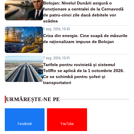
Bolojan: Nivelul Dunării asigură o
funcționare a centralei de la Cernavodă
de patru-cinci zile dacă debitele vor
scădea
7 aug. 2026, 10:43
Criza din energie. Cine scapă de măsurile
de raționalizare impuse de Bolojan
7 aug. 2026, 10:01
Tarifele pentru rovinietă și sistemul
TollRo se aplică de la 1 octombrie 2026.
Ce se schimbă pentru șoferi și
transportatori
URMĂREȘTE-NE PE
Facebook
YouTube