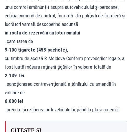
unui control amănunţit asupra autovehiculului și persoanei,
echipa comună de control, formată din poliţişti de frontieră și
lucrători vamali, descoperind ascunsă
în roata de rezervă a autoturismului
, cantitatea de
9.100 țigarete (455 pachete),
cu timbru de acciză R.Moldova.Conform prevederilor legale, a
fost luată măsura reţinerii ţigărilor în valoare totală de
2.139 lei
, sancţionarea contravenţională a tânărului cu amendă în
valoare de
6.000 lei
, precum și reținerea autovehiculului, până la plata amenzii.
CITEȘTE ȘI