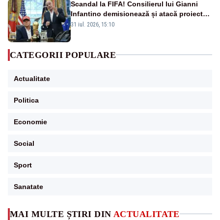
Scandal la FIFA! Consilierul lui Gianni
Infantino demisionează și atacă proiectul
privind investitorii străini
31 iul. 2026, 15:10
CATEGORII POPULARE
Actualitate
Politica
Economie
Social
Sport
Sanatate
MAI MULTE ȘTIRI DIN
ACTUALITATE