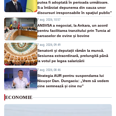
putea fi adoptată în perioada următoare.
S-a întârziat depunerea din cauza unor
discursuri iresponsabile în spaţiul public”
7 aug. 2026, 10:57
ANSVSA a negociat, la Ankara, un acord
pentru facilitarea tranzitului prin Turcia al
carcaselor de ovine și bovine
7 aug. 2026, 09:49
Senatorii și deputații rămân la muncă.
Sesiunea extraordinară, prelungită până
la votul pe legea salarizării
7 aug. 2026, 08:46
Strategia AUR pentru suspendarea lui
Nicușor Dan. Dungaciu: „Vrem să vedem
cine semnează și cine nu”
ECONOMIE