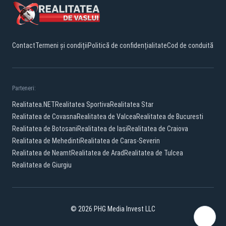
Contact
Termeni și condiții
Politică de confidențialitate
Cod de conduită
Parteneri:
Realitatea.NET
Realitatea Sportiva
Realitatea Star
Realitatea de Covasna
Realitatea de Valcea
Realitatea de Bucuresti
Realitatea de Botosani
Realitatea de Iasi
Realitatea de Craiova
Realitatea de Mehedinti
Realitatea de Caras-Severin
Realitatea de Neamt
Realitatea de Arad
Realitatea de Tulcea
Realitatea de Giurgiu
© 2026 PHG Media Invest LLC
Facebook
YouTube