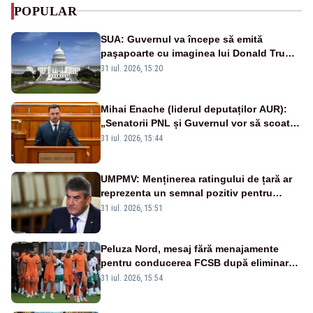
POPULAR
SUA: Guvernul va începe să emită
paşapoarte cu imaginea lui Donald Trump
începând cu 8 august
31 iul. 2026, 15:20
Mihai Enache (liderul deputaților AUR):
„Senatorii PNL și Guvernul vor să scoată
la vânzare bunuri publice pentru a stinge
31 iul. 2026, 15:44
datoriile pentru vaccinurile Pfizer!”
UMPMV: Menținerea ratingului de țară ar
reprezenta un semnal pozitiv pentru
România. Autoritățile trebuie să continue
31 iul. 2026, 15:51
consolidarea stabilității economice și
financiare
Peluza Nord, mesaj fără menajamente
pentru conducerea FCSB după eliminarea
rușinoasă din Conference League
31 iul. 2026, 15:54