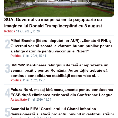
SUA: Guvernul va începe să emită paşapoarte cu
imaginea lui Donald Trump începând cu 8 august
Politica
·
31 iul. 2026, 15:20
2
Mihai Enache (liderul deputaților AUR): „Senatorii PNL și
Guvernul vor să scoată la vânzare bunuri publice pentru
a stinge datoriile pentru vaccinurile Pfizer!”
Politica
-
31 iul. 2026, 15:44
3
UMPMV: Menținerea ratingului de țară ar reprezenta un
semnal pozitiv pentru România. Autoritățile trebuie să
continue consolidarea stabilității economice și
Politica
-
31 iul. 2026, 15:51
financiare
4
Peluza Nord, mesaj fără menajamente pentru conducerea
FCSB după eliminarea rușinoasă din Conference League
Actualitate
-
31 iul. 2026, 15:54
5
Scandal la FIFA! Consilierul lui Gianni Infantino
demisionează și atacă proiectul privind investitorii străini