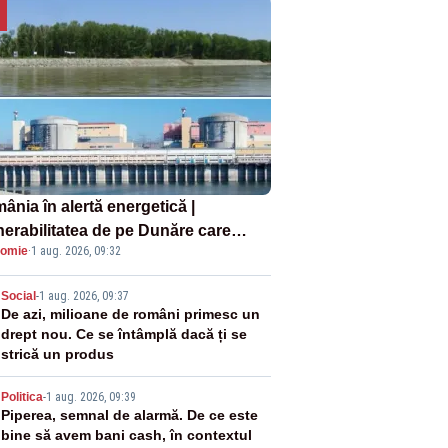
ânia în alertă energetică |
nerabilitatea de pe Dunăre care
omie
·
1 aug. 2026, 09:32
e în pericol Centrala Cernavodă era
oscută de pe vremea lui Ceaușescu
2
Social
-
1 aug. 2026, 09:37
De azi, milioane de români primesc un
drept nou. Ce se întâmplă dacă ți se
strică un produs
3
Politica
-
1 aug. 2026, 09:39
Piperea, semnal de alarmă. De ce este
bine să avem bani cash, în contextul