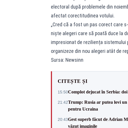
electoral după problemele din noiembr
afectat corectitudinea votului.
„Cred că a fost un pas corect care s-
niște alegeri care să poată duce la d
impresionat de reziliența sistemului 
organizeze din nou alegeri atât de rep
Sursa: Newsinn
CITEȘTE ȘI
Complot dejucat în Serbia: doi 
15:50
Trump: Rusia ar putea lovi un
21:42
pentru Ucraina
Gest superb făcut de Adrian Mu
20:43
văzut imaginile