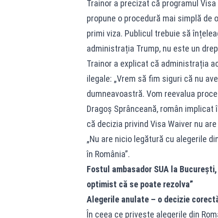
Trainor a precizat că programul Visa
propune o procedură mai simplă de ob
primi viza. Publicul trebuie să înțele
administrația Trump, nu este un drept,
Trainor a explicat că administrația a
ilegale: „Vrem să fim siguri că nu av
dumneavoastră. Vom reevalua procesu
Dragoș Sprânceană, român implicat î
că decizia privind Visa Waiver nu are
„Nu are nicio legătură cu alegerile d
în România”.
Fostul ambasador SUA la București, 
optimist că se poate rezolva”
Alegerile anulate – o decizie corect
În ceea ce privește alegerile din Rom