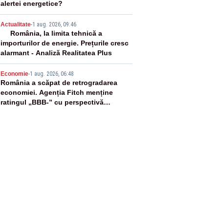
alertei energetice?
4
Actualitate
-
1 aug. 2026, 09:46
România, la limita tehnică a
importurilor de energie. Prețurile cresc
alarmant - Analiză Realitatea Plus
5
Economie
-
1 aug. 2026, 06:48
România a scăpat de retrogradarea
economiei. Agenția Fitch menține
ratingul „BBB-” cu perspectivă
negativă