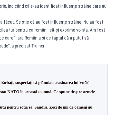
ie, indicând că s-au identificat influențe străine care au
a făcut. Se știe că au fost influențe străine. Nu au fost
oilea tur pentru ca românii să-și exprime voința. Am fost
pe care îl are România și de faptul că a putut să
ede”, a precizat Trainor.
bărbați, suspectați că plănuiau asasinarea lui Vučić
 stat NATO în această toamnă. Ce spune despre armele
tu pentru soția sa, Sandra. Zeci de mii de oameni au