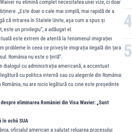
 Waiver nu elimină complet necesitatea unei vize, ci doar
ținere. „Este doar o cale mai simplă, mai rapidă de a
agă că intrarea în Statele Unite, așa cum a spus și
 este un privilegiu”, a adăugat el.
ctuală este extrem de atentă la fenomenul imigrației
em probleme în ceea ce privește imigrația ilegală din țara
l. România nu este o țintă”.
n dialogul cu administrația americană, a accentuat
 legătură cu politica internă sau cu alegerile din România:
in România, nu are nicio legătură cu cine este președinte
despre eliminarea României din Visa Wavier: „Sunt
ă în ochii SUA
ânia, oficialul american a salutat reluarea procesului