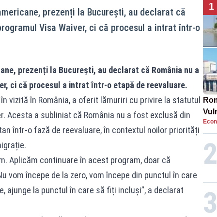
1
americane, prezenți la București, au declarat că
rogramul Visa Waiver, ci că procesul a intrat într-o
ane, prezenți la București, au declarat că România nu a
, ci că procesul a intrat într-o etapă de reevaluare.
n vizită în România, a oferit lămuriri cu privire la statutul
Rom
Vul
er. Acesta a subliniat că România nu a fost exclusă din
Econ
pun
 într-o fază de reevaluare, în contextul noilor priorități
cun
igrație.
m. Aplicăm continuare în acest program, doar că
u vom începe de la zero, vom începe din punctul în care
ajunge la punctul în care să fiți incluși”, a declarat