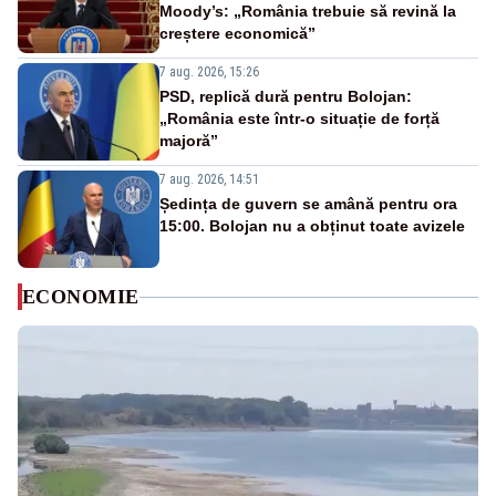
Moody’s: „România trebuie să revină la
creștere economică”
7 aug. 2026, 15:26
PSD, replică dură pentru Bolojan:
„România este într-o situație de forță
majoră”
7 aug. 2026, 14:51
Ședința de guvern se amână pentru ora
15:00. Bolojan nu a obținut toate avizele
ECONOMIE