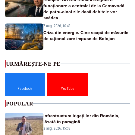
funcționare a centralei de la Cernavodă
de patru-cinci zile dacă debitele vor
scădea
7 aug. 2026, 10:43
Criza din energie. Cine scapă de măsurile
de raționalizare impuse de Bolojan
URMĂREȘTE-NE PE
Facebook
YouTube
POPULAR
Infrastructura irigațiilor din România,
lăsată în paragină
2 aug. 2026, 15:38