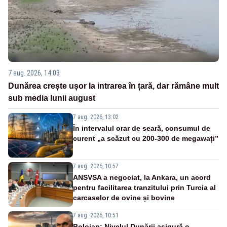
7 aug. 2026, 14:03
Dunărea crește ușor la intrarea în țară, dar rămâne mult
sub media lunii august
7 aug. 2026, 13:02
În intervalul orar de seară, consumul de
curent „a scăzut cu 200-300 de megawați”
7 aug. 2026, 10:57
ANSVSA a negociat, la Ankara, un acord
pentru facilitarea tranzitului prin Turcia al
carcaselor de ovine și bovine
7 aug. 2026, 10:51
Bolojan: Nivelul Dunării asigură o