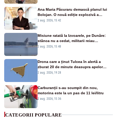
Ana Maria Păcuraru demască planul lui
Bolojan. O nouă ediție explozivă a
emisiunii „Miza Zilei” la Realitatea PLUS
2 aug. 2026, 15:42
Misiune ratată la Izvoarele, pe Dunăre:
stânca nu a cedat, militarii reiau
detonările luni – VIDEO
2 aug. 2026, 15:48
Drona care a ținut Tulcea în alertă a
zburat 20 de minute deasupra apelor
României. Au fost ridicate două F-16
2 aug. 2026, 19:28
Carburanții s-au scumpit din nou,
motorina este la un pas de 11 lei/litru
2 aug. 2026, 15:36
CATEGORII POPULARE