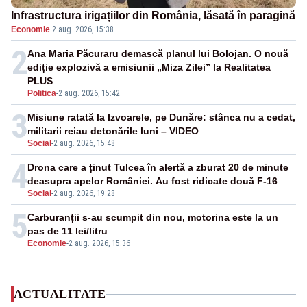
Infrastructura irigațiilor din România, lăsată în paragină
Economie
·
2 aug. 2026, 15:38
2
Ana Maria Păcuraru demască planul lui Bolojan. O nouă
ediție explozivă a emisiunii „Miza Zilei” la Realitatea
PLUS
Politica
-
2 aug. 2026, 15:42
3
Misiune ratată la Izvoarele, pe Dunăre: stânca nu a cedat,
militarii reiau detonările luni – VIDEO
Social
-
2 aug. 2026, 15:48
4
Drona care a ținut Tulcea în alertă a zburat 20 de minute
deasupra apelor României. Au fost ridicate două F-16
Social
-
2 aug. 2026, 19:28
5
Carburanții s-au scumpit din nou, motorina este la un
pas de 11 lei/litru
Economie
-
2 aug. 2026, 15:36
ACTUALITATE