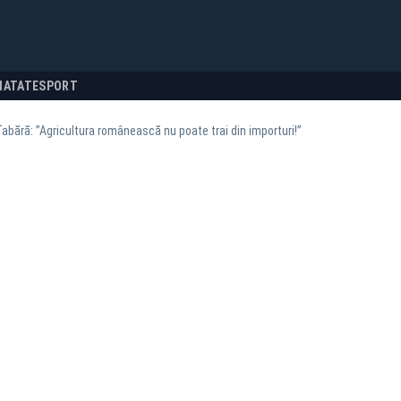
NATATE
SPORT
Tabără: ”Agricultura românească nu poate trai din importuri!”