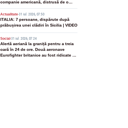
companie americană, distrusă de o
rachetă rusească
4
Actualitate
-
31 iul. 2026, 07:50
ITALIA: 7 persoane, dispărute după
prăbușirea unei clădiri în Sicilia | VIDEO
5
Social
-
31 iul. 2026, 07:24
Alertă aeriană la graniță pentru a treia
oară în 24 de ore. Două aeronave
Eurofighter britanice au fost ridicate de
la sol