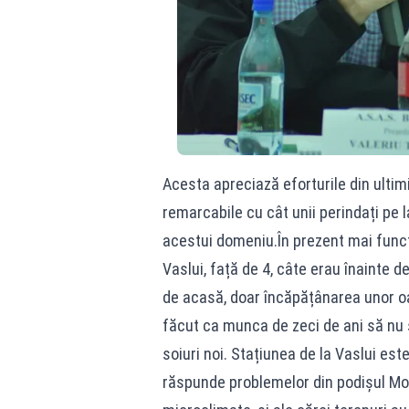
Acesta apreciază eforturile din ultimi
remarcabile cu cât unii perindați pe 
acestui domeniu.În prezent mai funcți
Vaslui, față de 4, câte erau înainte de
de acasă, doar încăpățânarea unor oa
făcut ca munca de zeci de ani să nu se
soiuri noi. Stațiunea de la Vaslui es
răspunde problemelor din podișul Mold