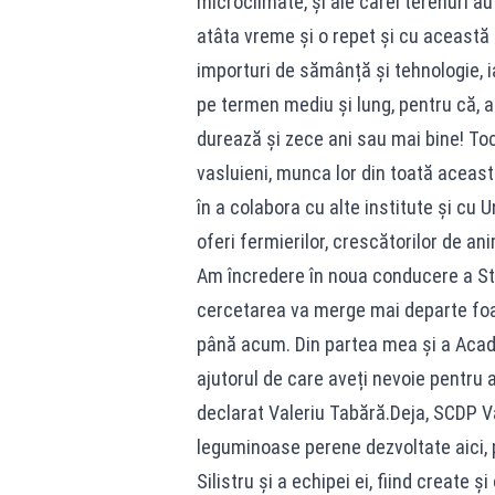
microclimate, și ale cărei terenuri au
atâta vreme și o repet și cu această
importuri de sămânță și tehnologie, i
pe termen mediu și lung, pentru că, a
durează și zece ani sau mai bine! To
vasluieni, munca lor din toată aceast
în a colabora cu alte institute și cu U
oferi fermierilor, crescătorilor de an
Am încredere în noua conducere a Stați
cercetarea va merge mai departe foart
până acum. Din partea mea și a Academi
ajutorul de care aveți nevoie pentru 
declarat Valeriu Tabără.Deja, SCDP V
leguminoase perene dezvoltate aici, p
Silistru și a echipei ei, fiind create 