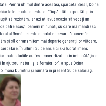
vetate. Pentru ultimul dintre acestea, sparceta Sersil, Doina
 chiar la începutul acestui an.”După atâtea greutăți prin
șit să rezistăm, iar azi ați avut ocazia să vedeți un
 de către acești oameni minunați, cu care mă mândresc
toral al României este absolut necesar să punem în
ăm și să o transmitem mai departe generațiilor viitoare,
cercetare. În ultimii 30 de ani, aici s-a lucrat imens
iar toate studiile au fost concretizate prin îmbunătățirea
 în ajutorul naturii și a fermierilor”, a spus Doina
 Simona Dumitriu și numără în prezent 30 de salariați.