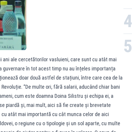
i ani ale cercetătorilor vasluieni, care sunt cu atât mai
la guvernare în tot acest timp nu au înțeles importanța
onează doar două astfel de stațiuni, între care cea de la
 Revoluție. ”De multe ori, fără salarii, aducând chiar bani
meni, cum este doamna Doina Silistru și echipa ei, a
 piardă și, mai mult, aici să fie create și brevetate
te cu atât mai importantă cu cât munca celor de aici
ovei, o regiune cu o tipologie și un sol aparte, cu multe