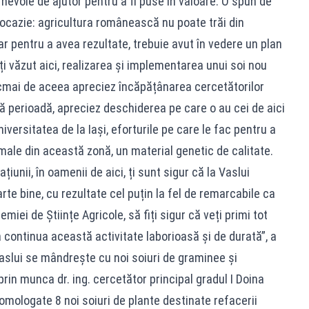
 nevoie de ajutor pentru a fi puse în valoare. O spun de
 ocazie: agricultura românească nu poate trăi din
ar pentru a avea rezultate, trebuie avut în vedere un plan
ți văzut aici, realizarea și implementarea unui soi nou
cmai de aceea apreciez încăpățânarea cercetătorilor
ă perioadă, apreciez deschiderea pe care o au cei de aici
niversitatea de la Iași, eforturile pe care le fac pentru a
imale din această zonă, un material genetic de calitate.
unii, în oamenii de aici, ți sunt sigur că la Vaslui
e bine, cu rezultate cel puțin la fel de remarcabile ca
ei de Științe Agricole, să fiți sigur că veți primi tot
a continua această activitate laborioasă și de durată”, a
aslui se mândrește cu noi soiuri de graminee și
rin munca dr. ing. cercetător principal gradul I Doina
și omologate 8 noi soiuri de plante destinate refacerii