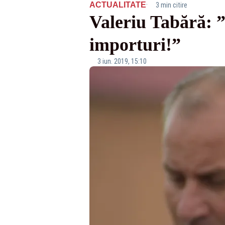
·
ACTUALITATE
3 min citire
Valeriu Tabără: 
importuri!”
3 iun. 2019, 15:10