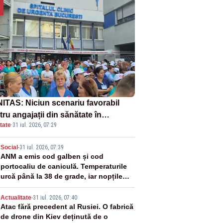
ITAS: Niciun scenariu favorabil
ru angajații din sănătate în
tate
·
31 iul. 2026, 07:29
ectul Legii salarizării
2
Social
-
31 iul. 2026, 07:39
ANM a emis cod galben și cod
portocaliu de caniculă. Temperaturile
urcă până la 38 de grade, iar nopțile
devin tropicale
3
Actualitate
-
31 iul. 2026, 07:40
Atac fără precedent al Rusiei. O fabrică
de drone din Kiev deținută de o