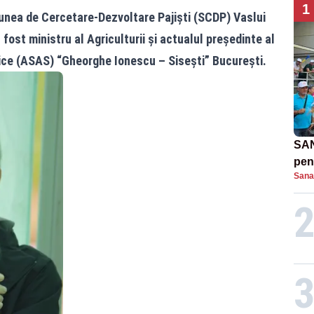
1
iunea de Cercetare-Dezvoltare Pajiști (SCDP) Vaslui
 fost ministru al Agriculturii și actualul președinte al
lvice (ASAS) “Gheorghe Ionescu – Sisești” București.
SAN
pent
Sana
proi