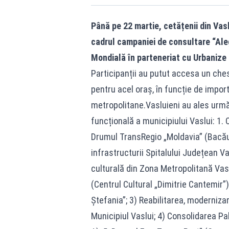
Până pe 22 martie, cetățenii din Vaslu
cadrul campaniei de consultare “Aleg
Mondială în parteneriat cu Urbanize
Participanții au putut accesa un ches
pentru acel oraș, în funcție de import
metropolitane.Vasluieni au ales urmă
funcțională a municipiului Vaslui: 1. 
Drumul TransRegio „Moldavia” (Bacău –
infrastructurii Spitalului Județean Vas
culturală din Zona Metropolitană Vaslu
(Centrul Cultural „Dimitrie Cantemir
Ștefania”; 3) Reabilitarea, moderniza
Municipiul Vaslui; 4) Consolidarea Pa