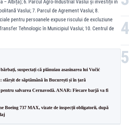
– Albița); 6. Parcul Agro-Industrial Vaslui și investiții în
politană Vaslui; 7. Parcul de Agrement Vaslui; 8.
ociale pentru persoanele expuse riscului de excluziune
 Transfer Tehnologic în Municipiul Vaslui; 10. Centrul de
bărbați, suspectați că plănuiau asasinarea lui Vučić
șit de săptămână în București și în țară
e pentru salvarea Cernavodă. ANAR: Fiecare barjă va fi
ane Boeing 737 MAX, vizate de inspecții obligatorii, după
laj