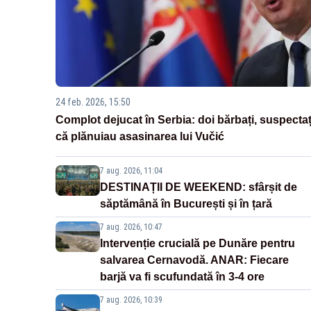
24 feb. 2026, 15:50
Complot dejucat în Serbia: doi bărbați, suspectaț
că plănuiau asasinarea lui Vučić
7 aug. 2026, 11:04
DESTINAȚII DE WEEKEND: sfârșit de
săptămână în București și în țară
7 aug. 2026, 10:47
Intervenție crucială pe Dunăre pentru
salvarea Cernavodă. ANAR: Fiecare
barjă va fi scufundată în 3-4 ore
7 aug. 2026, 10:39