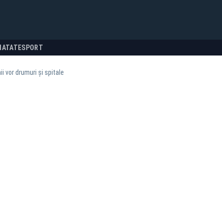
NATATE
SPORT
ii vor drumuri și spitale