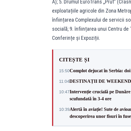
A); 5. Drumul EuroTrans „Prut” (Crasna 
exploatațiile agricole din Zona Metro
înființarea Complexului de servicii s
socială; 9. înființarea unui Centru de
Conferințe și Expoziții.
CITEȘTE ȘI
Complot dejucat în Serbia: doi 
15:50
DESTINAȚII DE WEEKEND: sfâr
11:04
Intervenție crucială pe Dunăr
10:47
scufundată în 3-4 ore
Alertă în aviație! Sute de avio
10:39
descoperirea unor fisuri în fuse