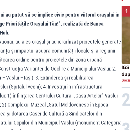
1
i au putut să se implice civic pentru viitorul orașului în
e Prioritățile Orașului Tău!”, realizată de Banca
 Hub.
tionar, au ales orașul și au ierarhizat proiectele generate
anța și impactul asupra comunității locale și a regiunii
toarea ordine pentru proiectele din zona urbană
IGS
Construcția Variantei de Ocolire a Municipiului Vaslui; 2.
dup
 Vaslui – Iași); 3. Extinderea și reabilitarea
Socia
met
lui (Spitalul vechi); 4. Investiții în infrastructura
i: 1) înființarea Centrului Cultural „Casa Artelor” Vaslui
”); 2) Complexul Muzeal „Satul Moldovenesc în Epoca
rea și dotarea Casei de Cultură a Sindicatelor din
latului Copiilor din Municipiul Vaslui (monument Categoria