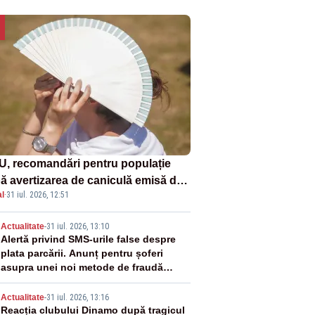
U, recomandări pentru populație
ă avertizarea de caniculă emisă de
l
·
31 iul. 2026, 12:51
eorologi
2
Actualitate
-
31 iul. 2026, 13:10
Alertă privind SMS-urile false despre
plata parcării. Anunț pentru șoferi
asupra unei noi metode de fraudă
online
3
Actualitate
-
31 iul. 2026, 13:16
Reacția clubului Dinamo după tragicul