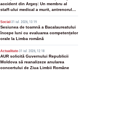
accident din Argeș: Un membru al
staff-ului medical a murit, antrenorul
Adrian Ropotan este în spital
4
Social
-
31 iul. 2026, 13:19
Sesiunea de toamnă a Bacalaureatului
începe luni cu evaluarea competențelor
orale la Limba română
5
Actualitate
-
31 iul. 2026, 12:18
AUR solicită Guvernului Republicii
Moldova să reanalizeze anularea
concertului de Ziua Limbii Române