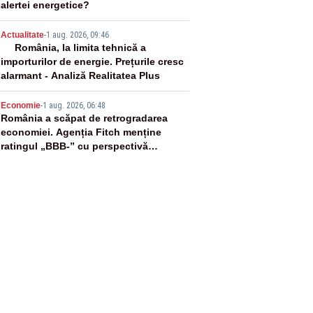
alertei energetice?
4
Actualitate
-
1 aug. 2026, 09:46
România, la limita tehnică a
importurilor de energie. Prețurile cresc
alarmant - Analiză Realitatea Plus
5
Economie
-
1 aug. 2026, 06:48
România a scăpat de retrogradarea
economiei. Agenția Fitch menține
ratingul „BBB-” cu perspectivă
negativă