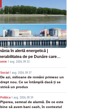
ânia în alertă energetică |
nerabilitatea de pe Dunăre care
omie
·
1 aug. 2026, 09:32
e în pericol Centrala Cernavodă era
oscută de pe vremea lui Ceaușescu
2
Social
-
1 aug. 2026, 09:37
De azi, milioane de români primesc un
drept nou. Ce se întâmplă dacă ți se
strică un produs
3
Politica
-
1 aug. 2026, 09:39
Piperea, semnal de alarmă. De ce este
bine să avem bani cash, în contextul