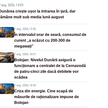
7 aug. 2026, 14:03
Dunărea crește ușor la intrarea în țară, dar
rămâne mult sub media lunii august
7 aug. 2026, 13:02
În intervalul orar de seară, consumul de
curent „a scăzut cu 200-300 de
megawați”
7 aug. 2026, 10:51
Bolojan: Nivelul Dunării asigură o
funcționare a centralei de la Cernavodă
de patru-cinci zile dacă debitele vor
scădea
7 aug. 2026, 10:43
Criza din energie. Cine scapă de
măsurile de raționalizare impuse de
Bolojan