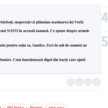
bărbați, suspectați că plănuiau asasinarea lui Vučić
 stat NATO în această toamnă. Ce spune despre armele
tu pentru soția sa, Sandra. Zeci de mii de oameni au
Dunăre. Cum funcționează digul din barje care ajută
t
ISU Vaslui
Floresti
plan rosu