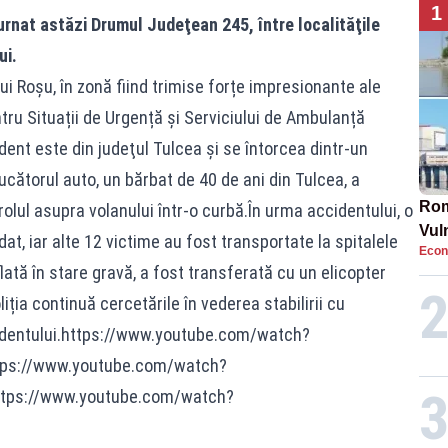
1
rnat astăzi Drumul Judeţean 245, între localităţile
ui.
ui Roșu, în zonă fiind trimise forțe impresionante ale
ntru Situații de Urgență și Serviciului de Ambulanță
ent este din judeţul Tulcea și se întorcea dintr-un
ucătorul auto, un bărbat de 40 de ani din Tulcea, a
Rom
trolul asupra volanului într-o curbă.În urma accidentului, o
Vul
at, iar alte 12 victime au fost transportate la spitalele
Econ
pun
flată în stare gravă, a fost transferată cu un elicopter
cun
iția continuă cercetările în vederea stabilirii cu
cidentului.https://www.youtube.com/watch?
tps://www.youtube.com/watch?
tps://www.youtube.com/watch?