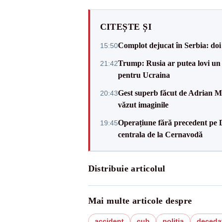
CITEȘTE ȘI
Complot dejucat în Serbia: doi 
15:50
Trump: Rusia ar putea lovi un
21:42
pentru Ucraina
Gest superb făcut de Adrian Mu
20:43
văzut imaginile
Operațiune fără precedent pe 
19:45
centrala de la Cernavodă
Distribuie articolul
Mai multe articole despre
accident
cub
politia
deceda