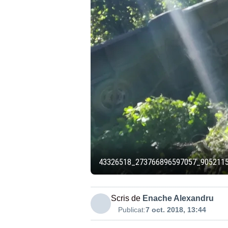
43326518_273766896597057_905211
Scris de
Enache Alexandru
Publicat:
7 oct. 2018, 13:44