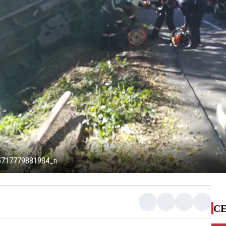
5717779881984_n
CE