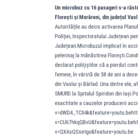
Un microbuz cu 16 pasageri s-a răstu
Floreşti şi Morăreni, din județul Vasl
Autoritățile au decis activarea Planul
Poliției, Inspectoratului Județean pe
Județean.Microbuzul implicat în accid
pelerinaj la mănăstirea Floreşti.Cond
declarat poliţiştilor că a pierdut con
femeie, în vârstă de 58 de ani a deced
din Vaslui și Bârlad. Una dintre ele, a
SMURD la Spitalul Spiridon din Iaşi.Pol
exactitate a cauzelor producerii ac
v=dWD4_TCII4k&feature=youtu.beht
v=CU67hkqQBvU&feature=youtu.beht
v=QXAsQSsetgo&feature=youtu.be