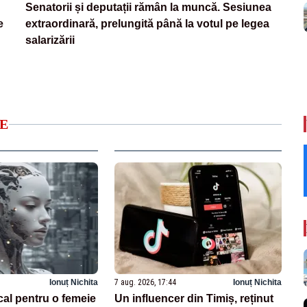
Senatorii și deputații rămân la muncă. Sesiunea
e
extraordinară, prelungită până la votul pe legea
salarizării
E
Ionuț Nichita
7 aug. 2026, 17:44
Ionuț Nichita
cal pentru o femeie
Un influencer din Timiș, reținut