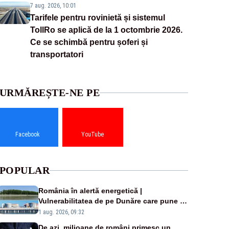
7 aug. 2026, 10:01
Tarifele pentru rovinietă și sistemul
TollRo se aplică de la 1 octombrie 2026.
Ce se schimbă pentru șoferi și
transportatori
URMĂREȘTE-NE PE
Facebook
YouTube
POPULAR
România în alertă energetică |
Vulnerabilitatea de pe Dunăre care pune în
pericol Centrala Cernavodă era cunoscută
1 aug. 2026, 09:32
de pe vremea lui Ceaușescu
De azi, milioane de români primesc un