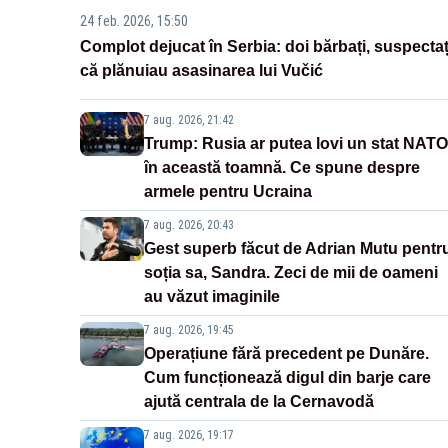
24 feb. 2026, 15:50
Complot dejucat în Serbia: doi bărbați, suspectaț
că plănuiau asasinarea lui Vučić
7 aug. 2026, 21:42
Trump: Rusia ar putea lovi un stat NATO
în această toamnă. Ce spune despre
armele pentru Ucraina
7 aug. 2026, 20:43
Gest superb făcut de Adrian Mutu pentr
soția sa, Sandra. Zeci de mii de oameni
au văzut imaginile
7 aug. 2026, 19:45
Operațiune fără precedent pe Dunăre.
Cum funcționează digul din barje care
ajută centrala de la Cernavodă
7 aug. 2026, 19:17