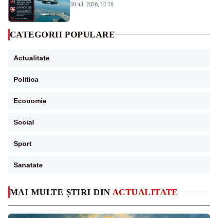
transmis în județul Tulcea
30 iul. 2026, 10:16
CATEGORII POPULARE
Actualitate
Politica
Economie
Social
Sport
Sanatate
MAI MULTE ȘTIRI DIN
ACTUALITATE