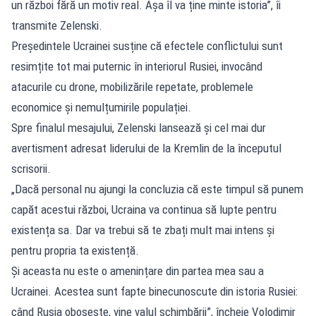
un război fără un motiv real. Așa îl va ține minte istoria”, îi
transmite Zelenski.
Președintele Ucrainei susține că efectele conflictului sunt
resimțite tot mai puternic în interiorul Rusiei, invocând
atacurile cu drone, mobilizările repetate, problemele
economice și nemulțumirile populației.
Spre finalul mesajului, Zelenski lansează și cel mai dur
avertisment adresat liderului de la Kremlin de la începutul
scrisorii.
„Dacă personal nu ajungi la concluzia că este timpul să punem
capăt acestui război, Ucraina va continua să lupte pentru
existența sa. Dar va trebui să te zbați mult mai intens și
pentru propria ta existență.
Și aceasta nu este o amenințare din partea mea sau a
Ucrainei. Acestea sunt fapte binecunoscute din istoria Rusiei:
când Rusia obosește, vine valul schimbării”, încheie Volodimir