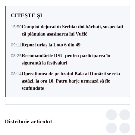
CITEȘTE ȘI
Complot dejucat în Serbia: doi bărbați, suspectați
15:50
că plănuiau asasinarea lui Vučić
Report uriaș la Loto 6 din 49
09:11
Recomandările DSU pentru participarea în
08:25
siguranță la festivaluri
Operațiunea de pe brațul Bala al Dunării se reia
08:14
astăzi, la ora 10. Patru barje urmează să fie
scufundate
Distribuie articolul