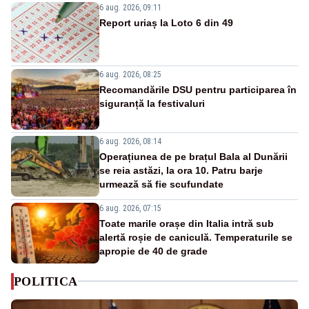
6 aug. 2026, 09:11
Report uriaș la Loto 6 din 49
6 aug. 2026, 08:25
Recomandările DSU pentru participarea în
siguranță la festivaluri
6 aug. 2026, 08:14
Operațiunea de pe brațul Bala al Dunării
se reia astăzi, la ora 10. Patru barje
urmează să fie scufundate
6 aug. 2026, 07:15
Toate marile orașe din Italia intră sub
alertă roșie de caniculă. Temperaturile se
apropie de 40 de grade
POLITICA