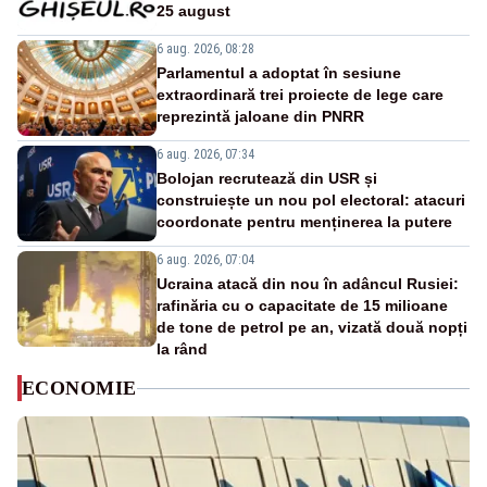
25 august
6 aug. 2026, 08:28
Parlamentul a adoptat în sesiune
extraordinară trei proiecte de lege care
reprezintă jaloane din PNRR
6 aug. 2026, 07:34
Bolojan recrutează din USR și
construiește un nou pol electoral: atacuri
coordonate pentru menținerea la putere
6 aug. 2026, 07:04
Ucraina atacă din nou în adâncul Rusiei:
rafinăria cu o capacitate de 15 milioane
de tone de petrol pe an, vizată două nopți
la rând
ECONOMIE