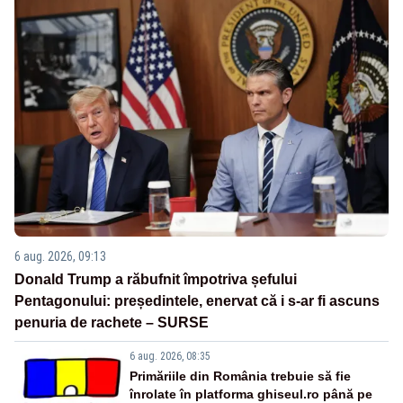
6 aug. 2026, 09:13
Donald Trump a răbufnit împotriva șefului
Pentagonului: președintele, enervat că i s-ar fi ascuns
penuria de rachete – SURSE
6 aug. 2026, 08:35
Primăriile din România trebuie să fie
înrolate în platforma ghiseul.ro până pe