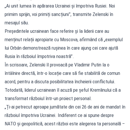
„Ai unit lumea în apărarea Ucrainei și împotriva Rusiei. Noi
primim sprijin, voi primiți sancțiuni”, transmite Zelenski în
mesajul său.
Președintele ucrainean face referire și la liderii care au
menținut relații apropiate cu Moscova, afirmând că „exemplul
lui Orbán demonstrează rușinea în care ajung cei care ajută
Rusia în războiul împotriva noastră”.
În scrisoare, Zelenski îl provoacă pe Vladimir Putin la o
întâlnire directă, într-o locație care să fie stabilită de comun
acord, pentru a discuta posibilitatea încheierii conflictului.
Totodată, liderul ucrainean îl acuză pe șeful Kremlinului că a
transformat războiul într-un proiect personal.
„Ți-ai petrecut aproape jumătate din cei 26 de ani de mandat în
războiul împotriva Ucrainei. Indiferent ce ai spune despre
NATO și geopolitică, acest război este alegerea ta personală –