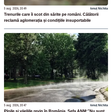
5 aug. 2026, 20:49
Ionuț Nichita
Trenurile care îi scot din sărite pe români. Călătorii
reclamă aglomerația și condițiile insuportabile
5 aug. 2026, 20:47
Ionuț Nichita
Ploile și vijeliile revin în România. Șefa ANM:”Nu sunt