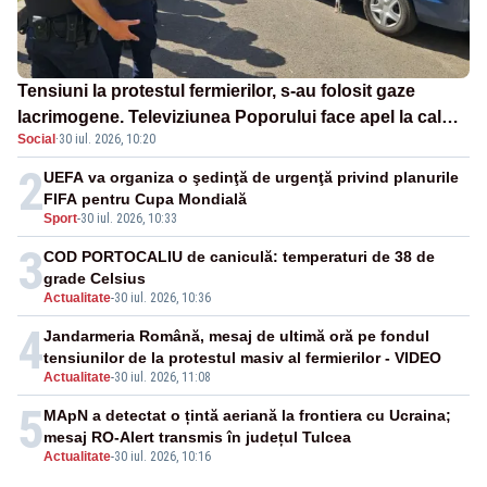
Tensiuni la protestul fermierilor, s-au folosit gaze
lacrimogene. Televiziunea Poporului face apel la calm
Social
·
30 iul. 2026, 10:20
– LIVE TEXT
2
UEFA va organiza o şedinţă de urgenţă privind planurile
FIFA pentru Cupa Mondială
Sport
-
30 iul. 2026, 10:33
3
COD PORTOCALIU de caniculă: temperaturi de 38 de
grade Celsius
Actualitate
-
30 iul. 2026, 10:36
4
Jandarmeria Română, mesaj de ultimă oră pe fondul
tensiunilor de la protestul masiv al fermierilor - VIDEO
Actualitate
-
30 iul. 2026, 11:08
5
MApN a detectat o țintă aeriană la frontiera cu Ucraina;
mesaj RO-Alert transmis în județul Tulcea
Actualitate
-
30 iul. 2026, 10:16