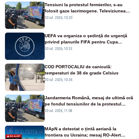
Tensiuni la protestul fermierilor, s-au
folosit gaze lacrimogene. Televiziunea
Poporului face apel la calm – LIVE TEXT
30 iul. 2026, 10:20
UEFA va organiza o şedinţă de urgenţă
privind planurile FIFA pentru Cupa
Mondială
30 iul. 2026, 10:33
COD PORTOCALIU de caniculă:
temperaturi de 38 de grade Celsius
30 iul. 2026, 10:36
Jandarmeria Română, mesaj de ultimă oră
pe fondul tensiunilor de la protestul
masiv al fermierilor - VIDEO
30 iul. 2026, 11:08
MApN a detectat o țintă aeriană la
frontiera cu Ucraina; mesaj RO-Alert