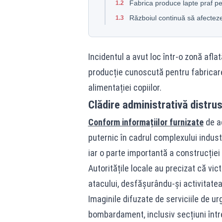
Fabrica produce lapte praf pe
1.2
Războiul continuă să afecteze 
1.3
Incidentul a avut loc într-o zonă afla
producție cunoscută pentru fabricare
alimentației copiilor.
Clădire administrativă distru
Conform informațiilor furnizate
de ad
puternic în cadrul complexului industr
iar o parte importantă a construcției 
Autoritățile locale au precizat că vi
atacului, desfășurându-și activitatea 
Imaginile difuzate de serviciile de 
bombardament, inclusiv secțiuni întreg