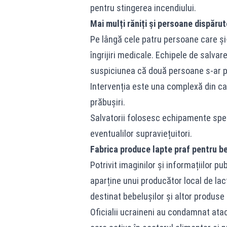
pentru stingerea incendiului.
Mai mulți răniți și persoane dispăru
Pe lângă cele patru persoane care și-a
îngrijiri medicale. Echipele de salvare
suspiciunea că două persoane s-ar p
Intervenția este una complexă din cauz
prăbușiri.
Salvatorii folosesc echipamente speci
eventualilor supraviețuitori.
Fabrica produce lapte praf pentru b
Potrivit imaginilor și informațiilor p
aparține unui producător local de lac
destinat bebelușilor și altor produse
Oficialii ucraineni au condamnat atacu