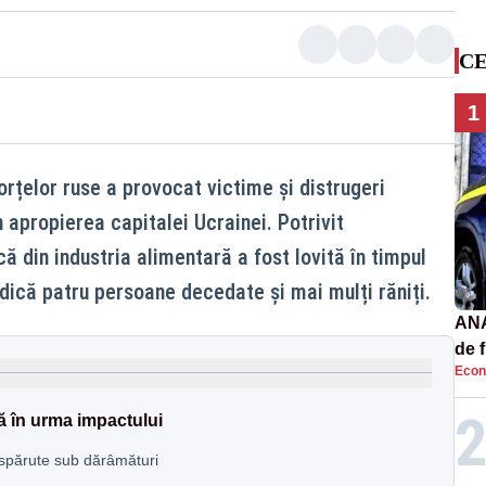
CE
1
orțelor ruse a provocat victime și distrugeri
n apropierea capitalei Ucrainei. Potrivit
că din industria alimentară a fost lovită în timpul
indică patru persoane decedate și mai mulți răniți.
ANA
de 
Econ
priv
ă în urma impactului
dispărute sub dărâmături