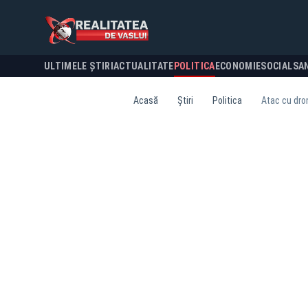
ULTIMELE ȘTIRI
ACTUALITATE
POLITICA
ECONOMIE
SOCIAL
SA
Acasă
Știri
Politica
Atac cu dron