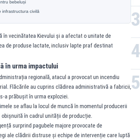
ntru bebeluși
infrastructura civilă
tă în vecinătatea Kievului și a afectat o unitate de
a de produse lactate, inclusiv lapte praf destinat
să în urma impactului
ministrația regională, atacul a provocat un incendiu
ial. Flăcările au cuprins clădirea administrativă a fabricii,
s-a prăbușit în urma exploziei.
ctimele se aflau la locul de muncă în momentul producerii
obișnuită în cadrul unității de producție.
urgență surprind pagubele majore provocate de
i ale clădirii distruse și echipe de intervenție care luptă