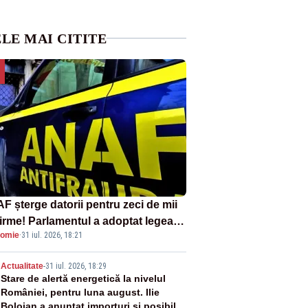
LE MAI CITITE
F șterge datorii pentru zeci de mii
firme! Parlamentul a adoptat legea
omie
·
31 iul. 2026, 18:21
ind amnistia fiscală
2
Actualitate
-
31 iul. 2026, 18:29
Stare de alertă energetică la nivelul
României, pentru luna august. Ilie
Bolojan a anunțat importuri și posibile