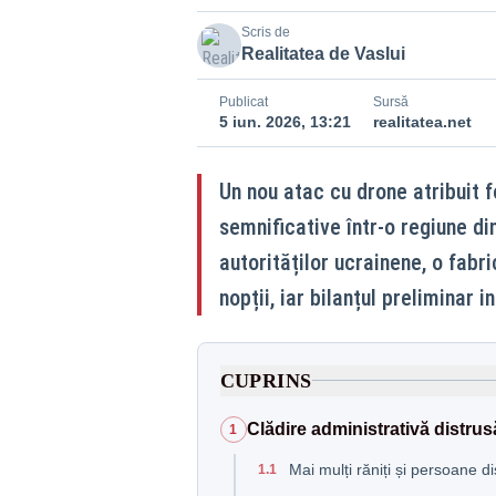
Scris de
Realitatea de Vaslui
Publicat
Sursă
5 iun. 2026, 13:21
realitatea.net
Un nou atac cu drone atribuit f
semnificative într-o regiune di
autorităților ucrainene, o fabri
nopții, iar bilanțul preliminar 
CUPRINS
Clădire administrativă distrus
1
Mai mulți răniți și persoane 
1.1