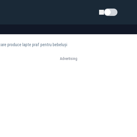
Schimba tema
care produce lapte praf pentru bebeluși
Advertising