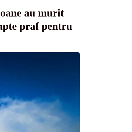
soane au murit
apte praf pentru