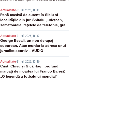
restricții – VIDEO
3
Actualitate
-
31 iul. 2026, 18:33
Pană masivă de curent în Sibiu și
localitățile din jur. Spitalul județean,
semafoarele, rețelele de telefonie, grav
afectate
4
Actualitate
-
31 iul. 2026, 18:37
George Becali, un nou derapaj
suburban. Atac murdar la adresa unui
jurnalist sportiv – AUDIO
5
Actualitate
-
31 iul. 2026, 17:46
Cristi Chivu și Gică Hagi, profund
marcați de moartea lui Franco Baresi:
„O legendă a fotbalului mondial”