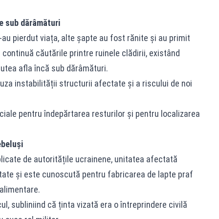
te sub dărâmături
u pierdut viața, alte șapte au fost rănite și au primit
 continuă căutările printre ruinele clădirii, existând
utea afla încă sub dărâmături.
a instabilității structurii afectate și a riscului de noi
ale pentru îndepărtarea resturilor și pentru localizarea
ebeluși
ublicate de autoritățile ucrainene, unitatea afectată
tate și este cunoscută pentru fabricarea de lapte praf
 alimentare.
l, subliniind că ținta vizată era o întreprindere civilă