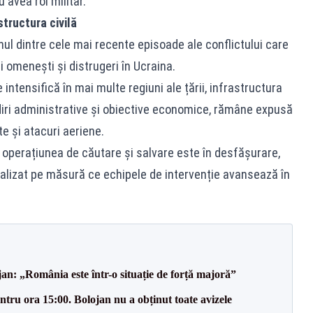
 avea rol militar.
tructura civilă
nul dintre cele mai recente episoade ale conflictului care
i omenești și distrugeri în Ucraina.
intensifică în mai multe regiuni ale țării, infrastructura
clădiri administrative și obiective economice, rămâne expusă
 și atacuri aeriene.
 operațiunea de căutare și salvare este în desfășurare,
ctualizat pe măsură ce echipele de intervenție avansează în
an: „România este într-o situație de forță majoră”
tru ora 15:00. Bolojan nu a obținut toate avizele