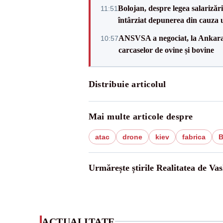
Bolojan, despre legea salarizăr
11:51
întârziat depunerea din cauza u
ANSVSA a negociat, la Ankara, 
10:57
carcaselor de ovine și bovine
Distribuie articolul
Mai multe articole despre
atac
drone
kiev
fabrica
B
Urmărește știrile Realitatea de Vas
ACTUALITATE