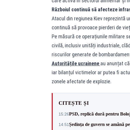
care activa în sectorul alimentar și nu
Războiul continuă să afecteze infras
Atacul din regiunea Kiev reprezintă u
continuă să provoace pierderi de vieț
Pe măsură ce operațiunile militare se 
civilă, inclusiv unități industriale, 
riscurilor generate de bombardamente
Autoritățile ucrainene
au anunțat că
iar bilanțul victimelor ar putea fi a
zonele afectate de explozie.
CITEȘTE ȘI
PSD, replică dură pentru Boloj
15:26
Ședința de guvern se amână pen
14:51