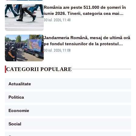
România are peste 511.000 de șomeri în
iunie 2026. Tinerii, categoria cea mai
afectată
30 iul. 2026, 11:48
Jandarmeria Română, mesaj de ultimă oră
pe fondul tensiunilor de la protestul
masiv al fermierilor - VIDEO
30 iul. 2026, 11:08
CATEGORII POPULARE
Actualitate
Politica
Economie
Social