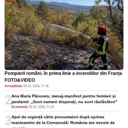
Pompierii români, în prima linie a incendiilor din Franța
FOTO&VIDEO
Actualitate
·
30 iul. 2026, 11:18
2
Ana Maria Păcuraru, mesaj-manifest pentru fermieri și
jandarmi: „Sunt oameni disperați, nu sunt răufăcători”
Economie
-
30 iul. 2026, 11:23
3
Apel de urgență către prosumatori după oprirea
reactoarelor de la Cernavodă: România are nevoie de