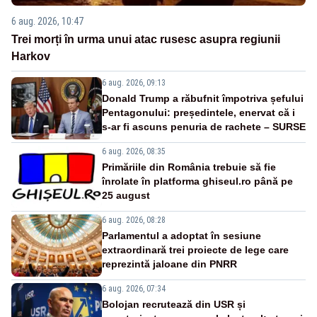
6 aug. 2026, 10:47
Trei morți în urma unui atac rusesc asupra regiunii
Harkov
6 aug. 2026, 09:13
Donald Trump a răbufnit împotriva șefului
Pentagonului: președintele, enervat că i
s-ar fi ascuns penuria de rachete – SURSE
6 aug. 2026, 08:35
Primăriile din România trebuie să fie
înrolate în platforma ghiseul.ro până pe
25 august
6 aug. 2026, 08:28
Parlamentul a adoptat în sesiune
extraordinară trei proiecte de lege care
reprezintă jaloane din PNRR
6 aug. 2026, 07:34
Bolojan recrutează din USR și