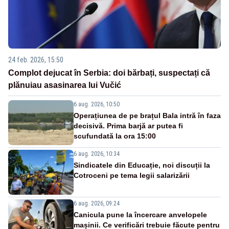
24 feb. 2026, 15:50
Complot dejucat în Serbia: doi bărbați, suspectați că
plănuiau asasinarea lui Vučić
6 aug. 2026, 10:50
Operațiunea de pe brațul Bala intră în faza
decisivă. Prima barjă ar putea fi
scufundată la ora 15:00
6 aug. 2026, 10:34
Sindicatele din Educație, noi discuții la
Cotroceni pe tema legii salarizării
6 aug. 2026, 09:24
Canicula pune la încercare anvelopele
mașinii. Ce verificări trebuie făcute pentru