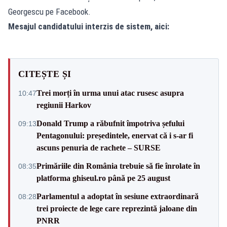
Georgescu pe Facebook.
Mesajul candidatului interzis de sistem, aici:
CITEȘTE ȘI
Trei morți în urma unui atac rusesc asupra
10:47
regiunii Harkov
Donald Trump a răbufnit împotriva șefului
09:13
Pentagonului: președintele, enervat că i s-ar fi
ascuns penuria de rachete – SURSE
Primăriile din România trebuie să fie înrolate în
08:35
platforma ghiseul.ro până pe 25 august
Parlamentul a adoptat în sesiune extraordinară
08:28
trei proiecte de lege care reprezintă jaloane din
PNRR