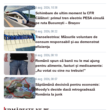
6 aug. 2026, 10:38
Schimbare de ultim moment la CFR
Călători: primul tren electric PESA circulă
pe ruta București – Brașov
6 aug. 2026, 08:22
Transelectrica: Măsurile voluntare de
consum responsabil şi-au demonstrat
eficienţa
6 aug. 2026, 08:10
Românii spun că banii nu le mai ajung
pentru alimente, facturi și medicamente:
„Au votat cu cine nu trebuie!”
6 aug. 2026, 08:07
Săptămână decisivă pentru economie:
Moody’s decide dacă retrogradează
România la junk
URMĂREȘTE-NE PE