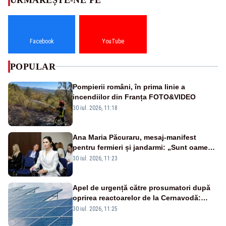
Facebook
YouTube
POPULAR
Pompierii români, în prima linie a
incendiilor din Franța FOTO&VIDEO
30 iul. 2026, 11:18
Ana Maria Păcuraru, mesaj-manifest
pentru fermieri și jandarmi: „Sunt oameni
disperați, nu sunt răufăcători”
30 iul. 2026, 11:23
Apel de urgență către prosumatori după
oprirea reactoarelor de la Cernavodă:
România are nevoie de energie
30 iul. 2026, 11:25