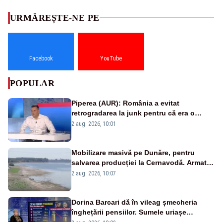
URMĂREȘTE-NE PE
Facebook
YouTube
POPULAR
Piperea (AUR): România a evitat
retrogradarea la junk pentru că era o
catastrofă pentru bănci și fondurile de
2 aug. 2026, 10:01
pensii
Mobilizare masivă pe Dunăre, pentru
salvarea producției la Cernavodă. Armata
va detona o stâncă și va devia apa
2 aug. 2026, 10:07
fluviului - IMAGINI AERIENE
Dorina Barcari dă în vileag șmecheria
înghețării pensiilor. Sumele uriașe
pierdute de fiecare român