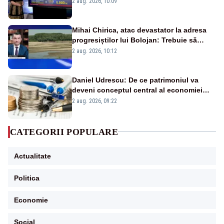
2 aug. 2026, 10:09
Mihai Chirica, atac devastator la adresa
progresiștilor lui Bolojan: Trebuie să
protejăm și natura, dar nu șținem omaneii
2 aug. 2026, 10:12
în stare permanentă de alertă
Daniel Udrescu: De ce patrimoniul va
deveni conceptul central al economiei
viitoare?
2 aug. 2026, 09:22
CATEGORII POPULARE
Actualitate
Politica
Economie
Social