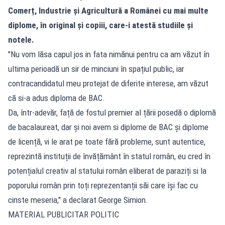
Comerț, Industrie și Agricultură a Românei cu mai multe
diplome, în original și copiii, care-i atestă studiile și
notele.
"Nu vom lăsa capul jos in fata nimănui pentru ca am văzut în
ultima perioadă un sir de minciuni în spațiul public, iar
contracandidatul meu protejat de diferite interese, am văzut
că si-a adus diploma de BAC.
Da, într-adevăr, față de fostul premier al țării posedă o diplomă
de bacalaureat, dar și noi avem si diplome de BAC și diplome
de licență, vi le arat pe toate fără probleme, sunt autentice,
reprezintă instituții de învățământ în statul român, eu cred în
potențialul creativ al statului român eliberat de paraziți si la
poporului român prin toți reprezentanții săi care își fac cu
cinste meseria," a declarat George Simion.
MATERIAL PUBLICITAR POLITIC