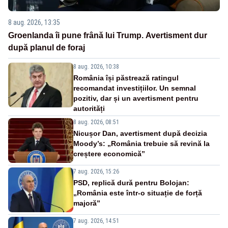
8 aug. 2026, 13:35
Groenlanda îi pune frână lui Trump. Avertisment dur
după planul de foraj
8 aug. 2026, 10:38
România își păstrează ratingul
recomandat investițiilor. Un semnal
pozitiv, dar și un avertisment pentru
autorități
8 aug. 2026, 08:51
Nicușor Dan, avertisment după decizia
Moody’s: „România trebuie să revină la
creștere economică”
7 aug. 2026, 15:26
PSD, replică dură pentru Bolojan:
„România este într-o situație de forță
majoră”
7 aug. 2026, 14:51