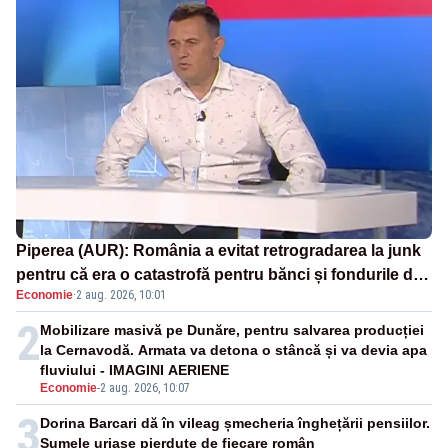
Piperea (AUR): România a evitat retrogradarea la junk
pentru că era o catastrofă pentru bănci și fondurile de
Economie
·
2 aug. 2026, 10:01
pensii
2
Mobilizare masivă pe Dunăre, pentru salvarea producției
la Cernavodă. Armata va detona o stâncă și va devia apa
fluviului - IMAGINI AERIENE
Economie
-
2 aug. 2026, 10:07
3
Dorina Barcari dă în vileag șmecheria înghețării pensiilor.
Sumele uriașe pierdute de fiecare român