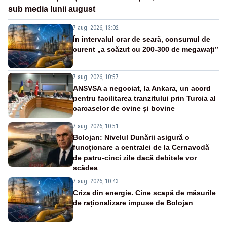
sub media lunii august
7 aug. 2026, 13:02
În intervalul orar de seară, consumul de
curent „a scăzut cu 200-300 de megawați”
7 aug. 2026, 10:57
ANSVSA a negociat, la Ankara, un acord
pentru facilitarea tranzitului prin Turcia al
carcaselor de ovine și bovine
7 aug. 2026, 10:51
Bolojan: Nivelul Dunării asigură o
funcționare a centralei de la Cernavodă
de patru-cinci zile dacă debitele vor
scădea
7 aug. 2026, 10:43
Criza din energie. Cine scapă de măsurile
de raționalizare impuse de Bolojan