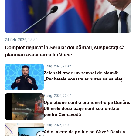
24 feb. 2026, 15:50
Complot dejucat în Serbia: doi bărbați, suspectați că
plănuiau asasinarea lui Vučić
8 aug. 2026, 21:42
Zelenski trage un semnal de alarmă:
„Rachetele voastre ar putea salva vieți”
8 aug. 2026, 20:07
Operațiune contra cronometru pe Dunăre.
Ultimele două barje sunt scufundate
pentru Cernavodă
8 aug. 2026, 18:31
Adio, alerte de poliție pe Waze? Decizia