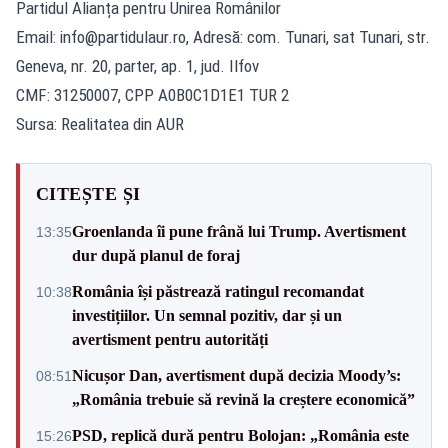
Partidul Alianța pentru Unirea Românilor
Email:
info@partidulaur.ro
, Adresă: com. Tunari, sat Tunari, str.
Geneva, nr. 20, parter, ap. 1, jud. Ilfov
CMF: 31250007, CPP A0B0C1D1E1 TUR 2
Sursa: Realitatea din AUR
CITEȘTE ȘI
Groenlanda îi pune frână lui Trump. Avertisment
13:35
dur după planul de foraj
România își păstrează ratingul recomandat
10:38
investițiilor. Un semnal pozitiv, dar și un
avertisment pentru autorități
Nicușor Dan, avertisment după decizia Moody’s:
08:51
„România trebuie să revină la creștere economică”
PSD, replică dură pentru Bolojan: „România este
15:26