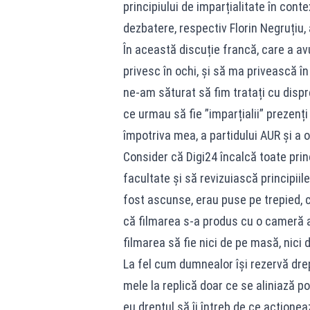
principiului de imparțialitate în conte
dezbatere, respectiv Florin Negruțiu,
În această discuție francă, care a avut
privesc în ochi, și să ma privească în 
ne-am săturat să fim tratați cu dispreț,
ce urmau să fie ”imparțialii” prezen
împotriva mea, a partidului AUR și a 
Consider că Digi24 încalcă toate princ
facultate și să revizuiască principiile
fost ascunse, erau puse pe trepied, co
că filmarea s-a produs cu o cameră a
filmarea să fie nici de pe masă, nici d
La fel cum dumnealor își rezervă drept
mele la replică doar ce se aliniază pol
eu dreptul să îi întreb de ce acțione