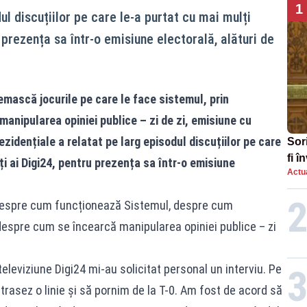
1
ul discuțiilor pe care le-a purtat cu mai mulți
 prezența sa într-o emisiune electorală, alături de
mască jocurile pe care le face sistemul, prin
manipularea opiniei publice – zi de zi, emisiune cu
ezidențiale a relatat pe larg episodul discuțiilor pe care
Sor
fi 
i ai Digi24, pentru prezența sa într-o emisiune
Actua
aug
despre cum funcționează Sistemul, despre cum
i despre cum se încearcă manipularea opiniei publice – zi
eleviziune Digi24 mi-au solicitat personal un interviu. Pe
trasez o linie și să pornim de la T-0. Am fost de acord să