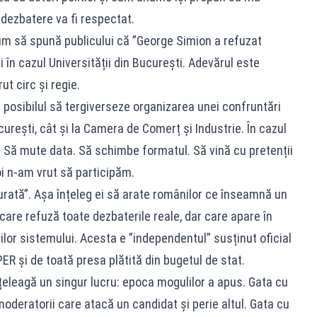
n dezbatere va fi respectat.
cum să spună publicului că ”George Simion a refuzat
 în cazul Universității din București. Adevărul este
ut circ și regie.
t posibilul să tergiverseze organizarea unei confruntări
curești, cât și la Camera de Comerț și Industrie. În cazul
p. Să mute data. Să schimbe formatul. Să vină cu pretenții
i n-am vrut să participăm.
urată”. Așa înțeleg ei să arate românilor ce înseamnă un
are refuză toate dezbaterile reale, dar care apare în
nilor sistemului. Acesta e ”independentul” susținut oficial
ER și de toată presa plătită din bugetul de stat.
înțeleagă un singur lucru: epoca mogulilor a apus. Gata cu
moderatorii care atacă un candidat și perie altul. Gata cu