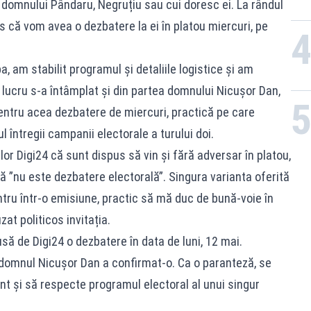
 domnului Pândaru, Negruțiu sau cui doresc ei. La rândul
is că vom avea o dezbatere la ei în platou miercuri, pe
, am stabilit programul și detaliile logistice și am
i lucru s-a întâmplat și din partea domnului Nicușor Dan,
pentru acea dezbatere de miercuri, practică pe care
întregii campanii electorale a turului doi.
r Digi24 că sunt dispus să vin și fără adversar în platou,
 ”nu este dezbatere electorală”. Singura varianta oferită
intru într-o emisiune, practic să mă duc de bună-voie în
at politicos invitația.
usă de Digi24 o dezbatere în data de luni, 12 mai.
domnul Nicușor Dan a confirmat-o. Ca o paranteză, se
nt și să respecte programul electoral al unui singur