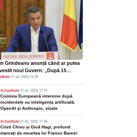
in Grindeanu anunță când ar putea
învestit noul Guvern: „După 15
litate
·
31 iul. 2026, 16:49
ust sunt șanse mai mari”
2
Actualitate
-
31 iul. 2026, 17:19
Comisia Europeană intervine după
incidentele cu inteligența artificială.
OpenAI și Anthropic, vizate
3
Actualitate
-
31 iul. 2026, 17:46
Cristi Chivu și Gică Hagi, profund
marcați de moartea lui Franco Baresi: