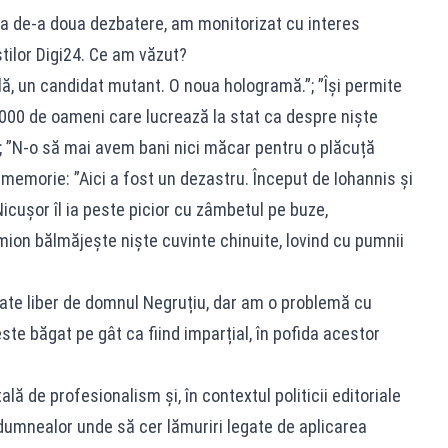
ea de-a doua dezbatere, am monitorizat cu interes
știlor Digi24. Ce am văzut?
lă, un candidat mutant. O noua hologramă.”; ”Își permite
00 de oameni care lucrează la stat ca despre niște
.”; ”N-o să mai avem bani nici măcar pentru o plăcuță
memorie: ”Aici a fost un dezastru. Început de Iohannis și
Nicușor îl ia peste picior cu zâmbetul pe buze,
imion bălmăjește niște cuvinte chinuite, lovind cu pumnii
ate liber de domnul Negruțiu, dar am o problemă cu
este băgat pe gât ca fiind imparțial, în pofida acestor
lă de profesionalism și, în contextul politicii editoriale
 dumnealor unde să cer lămuriri legate de aplicarea