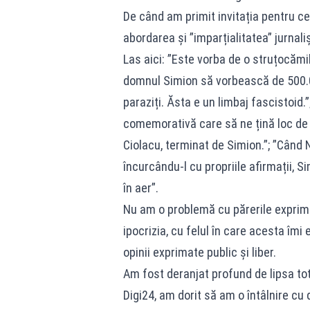
De când am primit invitația pentru c
abordarea și ”imparțialitatea” jurnali
Las aici: ”Este vorba de o struțocămi
domnul Simion să vorbească de 500.0
paraziți. Ăsta e un limbaj fascistoid
comemorativă care să ne țină loc de 
Ciolacu, terminat de Simion.”; ”Când 
încurcându-l cu propriile afirmații, S
în aer”.
Nu am o problemă cu părerile exprim
ipocrizia, cu felul în care acesta îmi 
opinii exprimate public și liber.
Am fost deranjat profund de lipsa tota
Digi24, am dorit să am o întâlnire cu