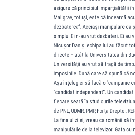
asigure că principiul imparțialității î
Mai grav, totuși, este că încearcă a
dezbaterea”. Aceiași manipulare ca și
simplu: Ei n-au vrut dezbateri. Ei au vr
Nicușor Dan și echipa lui au făcut to
directe – atât la Universitatea din Bu
Universității au vrut să tragă de tim
imposibile. După care să spună că no
Așa înțeleg ei să facă o ”campanie c
”candidat independent”. Un candidat c
fiecare seară în studiourile televiziu
de PNL, UDMR, PMP, Forța Dreptei, REP
La finalul zilei, vreau ca românii să 
manipulările de la televizor. Gata cu 