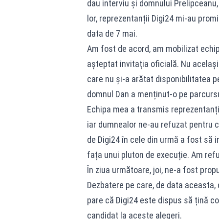
dau interviu și domnului Prelipceanu,
lor, reprezentanții Digi24 mi-au prom
data de 7 mai.
Am fost de acord, am mobilizat echipa
așteptat invitația oficială. Nu acelaș
care nu și-a arătat disponibilitatea 
domnul Dan a menținut-o pe parcursul 
Echipa mea a transmis reprezentanțilo
iar dumnealor ne-au refuzat pentru că
de Digi24 în cele din urmă a fost să 
fața unui pluton de execuție. Am refuz
În ziua următoare, joi, ne-a fost prop
Dezbatere pe care, de data aceasta, 
pare că Digi24 este dispus să țină co
candidat la aceste alegeri.