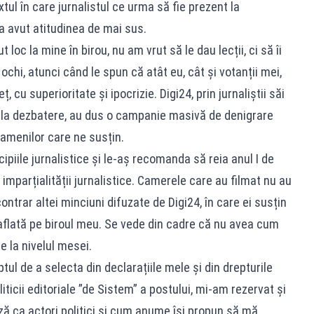
xtul în care jurnalistul ce urma să fie prezent la
 a avut atitudinea de mai sus.
 loc la mine în birou, nu am vrut să le dau lecții, ci să îi
ochi, atunci când le spun că atât eu, cât și votanții mei,
 cu superioritate și ipocrizie. Digi24, prin jurnaliștii săi
ți la dezbatere, au dus o campanie masivă de denigrare
oamenilor care ne susțin.
ipiile jurnalistice și le-aș recomanda să reia anul I de
 imparțialității jurnalistice. Camerele care au filmat nu au
ntrar altei minciuni difuzate de Digi24, în care ei susțin
flată pe biroul meu. Se vede din cadre că nu avea cum
e la nivelul mesei.
ul de a selecta din declarațiile mele și din drepturile
iticii editoriale ”de Sistem” a postului, mi-am rezervat și
ază ca actori politici și cum anume își propun să mă