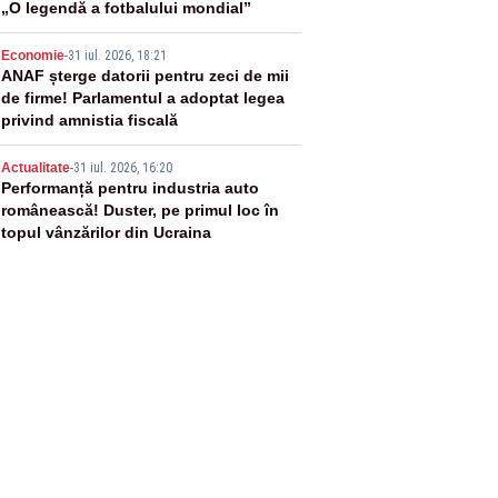
„O legendă a fotbalului mondial”
4
Economie
-
31 iul. 2026, 18:21
ANAF șterge datorii pentru zeci de mii
de firme! Parlamentul a adoptat legea
privind amnistia fiscală
5
Actualitate
-
31 iul. 2026, 16:20
Performanță pentru industria auto
românească! Duster, pe primul loc în
topul vânzărilor din Ucraina