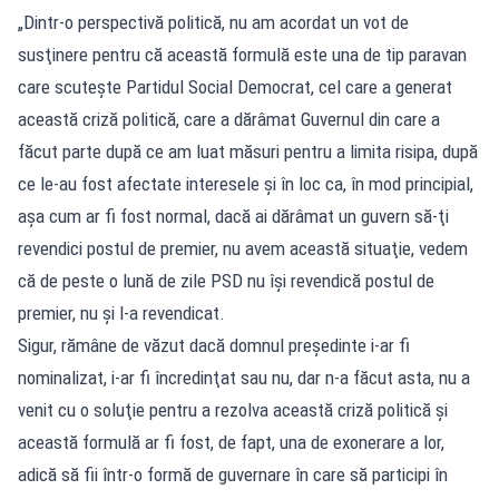
„Dintr-o perspectivă politică, nu am acordat un vot de
susţinere pentru că această formulă este una de tip paravan
care scuteşte Partidul Social Democrat, cel care a generat
această criză politică, care a dărâmat Guvernul din care a
făcut parte după ce am luat măsuri pentru a limita risipa, după
ce le-au fost afectate interesele şi în loc ca, în mod principial,
aşa cum ar fi fost normal, dacă ai dărâmat un guvern să-ţi
revendici postul de premier, nu avem această situaţie, vedem
că de peste o lună de zile PSD nu îşi revendică postul de
premier, nu şi l-a revendicat.
Sigur, rămâne de văzut dacă domnul preşedinte i-ar fi
nominalizat, i-ar fi încredinţat sau nu, dar n-a făcut asta, nu a
venit cu o soluţie pentru a rezolva această criză politică şi
această formulă ar fi fost, de fapt, una de exonerare a lor,
adică să fii într-o formă de guvernare în care să participi în