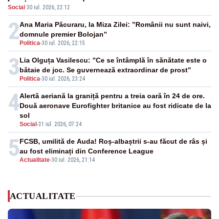
Social
·
30 iul. 2026, 22:12
F-16
2
Ana Maria Păcuraru, la Miza Zilei: ”Românii nu sunt naivi,
domnule premier Bolojan”
Politica
-
30 iul. 2026, 22:15
3
Lia Olguța Vasilescu: ”Ce se întâmplă în sănătate este o
bătaie de joc. Se guvernează extraordinar de prost”
Politica
-
30 iul. 2026, 23:24
4
Alertă aeriană la graniță pentru a treia oară în 24 de ore.
Două aeronave Eurofighter britanice au fost ridicate de la
sol
Social
-
31 iul. 2026, 07:24
5
FCSB, umilită de Auda! Roș-albaștrii s-au făcut de râs și
au fost eliminați din Conference League
Actualitate
-
30 iul. 2026, 21:14
ACTUALITATE