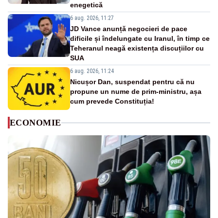
enegetică
6 aug. 2026, 11:27
JD Vance anunță negocieri de pace
dificile și îndelungate cu Iranul, în timp ce
Teheranul neagă existența discuțiilor cu
SUA
6 aug. 2026, 11:24
Nicușor Dan, suspendat pentru că nu
propune un nume de prim-ministru, așa
cum prevede Constituția!
ECONOMIE