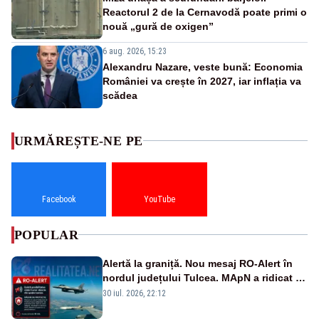
Reactorul 2 de la Cernavodă poate primi o
nouă „gură de oxigen”
6 aug. 2026, 15:23
Alexandru Nazare, veste bună: Economia
României va crește în 2027, iar inflația va
scădea
URMĂREȘTE-NE PE
Facebook
YouTube
POPULAR
Alertă la graniță. Nou mesaj RO-Alert în
nordul județului Tulcea. MApN a ridicat de
la sol două avioane F-16
30 iul. 2026, 22:12