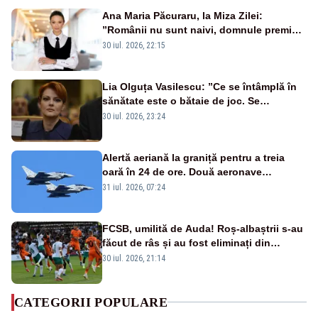
Ana Maria Păcuraru, la Miza Zilei:
”Românii nu sunt naivi, domnule premier
Bolojan”
30 iul. 2026, 22:15
Lia Olguța Vasilescu: ”Ce se întâmplă în
sănătate este o bătaie de joc. Se
guvernează extraordinar de prost”
30 iul. 2026, 23:24
Alertă aeriană la graniță pentru a treia
oară în 24 de ore. Două aeronave
Eurofighter britanice au fost ridicate de la
31 iul. 2026, 07:24
sol
FCSB, umilită de Auda! Roș-albaștrii s-au
făcut de râs și au fost eliminați din
Conference League
30 iul. 2026, 21:14
CATEGORII POPULARE