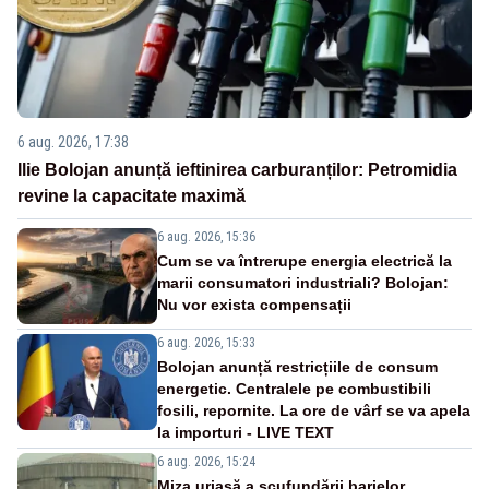
6 aug. 2026, 17:38
Ilie Bolojan anunță ieftinirea carburanților: Petromidia
revine la capacitate maximă
6 aug. 2026, 15:36
Cum se va întrerupe energia electrică la
marii consumatori industriali? Bolojan:
Nu vor exista compensații
6 aug. 2026, 15:33
Bolojan anunță restricțiile de consum
energetic. Centralele pe combustibili
fosili, repornite. La ore de vârf se va apela
la importuri - LIVE TEXT
6 aug. 2026, 15:24
Miza uriașă a scufundării barjelor.