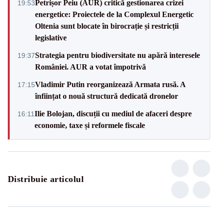
Petrișor Peiu (AUR) critică gestionarea crizei
19:53
energetice: Proiectele de la Complexul Energetic
Oltenia sunt blocate în birocrație și restricții
legislative
Strategia pentru biodiversitate nu apără interesele
19:37
României. AUR a votat împotrivă
Vladimir Putin reorganizează Armata rusă. A
17:15
înființat o nouă structură dedicată dronelor
Ilie Bolojan, discuții cu mediul de afaceri despre
16:11
economie, taxe și reformele fiscale
Distribuie articolul