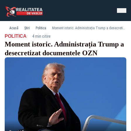
Acasă
Știri
Politica
Moment istoric. Administrația Trump a desecretizat documentele OZN
·
POLITICA
4 min citire
Moment istoric. Administrația Trump a
desecretizat documentele OZN