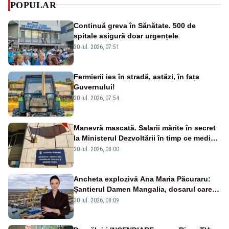
POPULAR
Continuă greva în Sănătate. 500 de
spitale asigură doar urgențele
30 iul. 2026, 07:51
Fermierii ies în stradă, astăzi, în fața
Guvernului!
30 iul. 2026, 07:54
Manevră mascată. Salarii mărite în secret
la Ministerul Dezvoltării în timp ce medicii
ies în stradă
30 iul. 2026, 08:00
Ancheta explozivă Ana Maria Păcuraru:
Șantierul Damen Mangalia, dosarul care
scufundă apărarea României
30 iul. 2026, 08:09