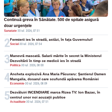
Continuă greva în Sănătate. 500 de spitale asigură
doar urgențele
Sanatate
·
30 iul. 2026, 07:51
2
Fermierii ies în stradă, astăzi, în fața Guvernului!
Social
-
30 iul. 2026, 07:54
3
Manevră mascată. Salarii mărite în secret la Ministerul
Dezvoltării în timp ce medicii ies în stradă
Politica
-
30 iul. 2026, 08:00
4
Ancheta explozivă Ana Maria Păcuraru: Șantierul Damen
Mangalia, dosarul care scufundă apărarea României
Economie
-
30 iul. 2026, 08:09
5
Dezvăluiri INCENDIARE marca Rizea TV: Ion Bazac, în
centrul unor noi acuzații publice
Actualitate
-
30 iul. 2026, 07:51