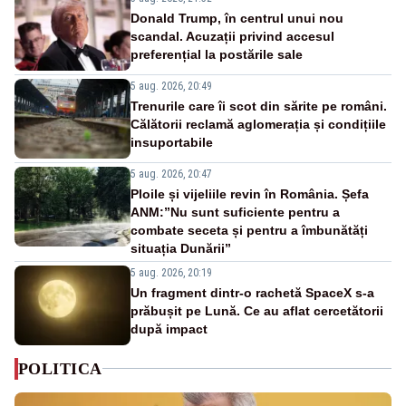
Donald Trump, în centrul unui nou
scandal. Acuzații privind accesul
preferențial la postările sale
5 aug. 2026, 20:49
Trenurile care îi scot din sărite pe români.
Călătorii reclamă aglomerația și condițiile
insuportabile
5 aug. 2026, 20:47
Ploile și vijeliile revin în România. Șefa
ANM:”Nu sunt suficiente pentru a
combate seceta și pentru a îmbunătăți
situația Dunării”
5 aug. 2026, 20:19
Un fragment dintr-o rachetă SpaceX s-a
prăbușit pe Lună. Ce au aflat cercetătorii
după impact
POLITICA