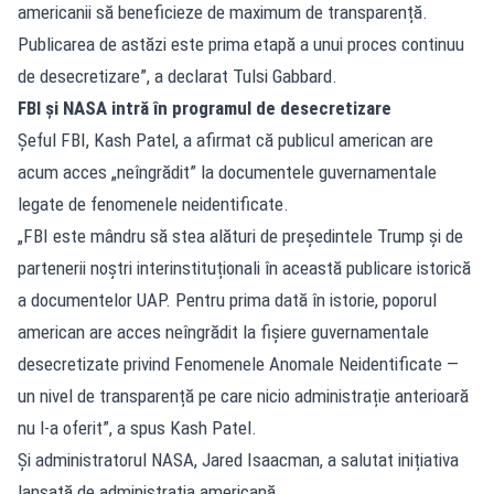
americanii să beneficieze de maximum de transparență.
Publicarea de astăzi este prima etapă a unui proces continuu
de desecretizare”, a declarat Tulsi Gabbard.
FBI și NASA intră în programul de desecretizare
Șeful FBI, Kash Patel, a afirmat că publicul american are
acum acces „neîngrădit” la documentele guvernamentale
legate de fenomenele neidentificate.
„FBI este mândru să stea alături de președintele Trump și de
partenerii noștri interinstituționali în această publicare istorică
a documentelor UAP. Pentru prima dată în istorie, poporul
american are acces neîngrădit la fișiere guvernamentale
desecretizate privind Fenomenele Anomale Neidentificate —
un nivel de transparență pe care nicio administrație anterioară
nu l-a oferit”, a spus Kash Patel.
Și administratorul NASA, Jared Isaacman, a salutat inițiativa
lansată de administrația americană.