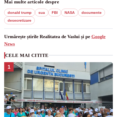
Mai multe articole despre
donald trump
sua
FBI
NASA
documente
desecretizare
Urmărește știrile Realitatea de Vaslui și pe
Google
News
CELE MAI CITITE
1