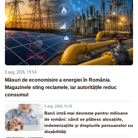
5 aug. 2026, 19:54
Măsuri de economisire a energiei în România.
Magazinele sting reclamele, iar autoritățile reduc
consumul
5 aug. 2026, 15:03
Banii intră mai devreme pentru milioane
de români: când se plătesc alocațiile,
indemnizațiile și drepturile persoanelor cu
dizabilități