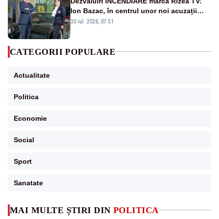
Dezvăluiri INCENDIARE marca Rizea TV:
Ion Bazac, în centrul unor noi acuzații
publice
30 iul. 2026, 07:51
CATEGORII POPULARE
Actualitate
Politica
Economie
Social
Sport
Sanatate
MAI MULTE ȘTIRI DIN
POLITICA