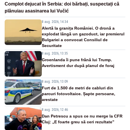
Complot dejucat în Serbia: doi bărbați, suspectați că
plănuiau asasinarea lui Vučić
8 aug. 2026, 14:34
Alertă la granița României. O dronă a
explodat lângă un gazoduct, iar premierul
Bulgariei a convocat Consiliul de
Securitate
8 aug. 2026, 13:35
Groenlanda îi pune frână lui Trump.
Avertisment dur după planul de foraj
8 aug. 2026, 13:09
Furt de 1.500 de metri de cabluri din
parcuri fotovoltaice. Șapte persoane,
arestate
8 aug. 2026, 12:46
Dan Petrescu a spus ce nu merge la CFR
Cluj: „E foarte greu să ceri rezultate”