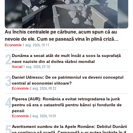
Au închis centralele pe cărbune, acum spun că au
nevoie de ele. Cum se pasează vina în plină criză
Economie
·
1 aug. 2026, 18:11
energetică
2
Dunărea a secat atât de mult încât a scos la suprafață
nave naziste din al doilea război mondial
Social
-
1 aug. 2026, 23:10
3
Daniel Udrescu: De ce patrimoniul va deveni conceptul
central al economiei viitoare?
Economie
-
2 aug. 2026, 09:22
4
Piperea (AUR): România a evitat retrogradarea la junk
pentru că era o catastrofă pentru bănci și fondurile de
pensii
Economie
-
2 aug. 2026, 10:01
5
Avertisment sumbru de la Apele Române: Debitul Dunării
va continua să scadă. Cernavodă s-ar putea închide în 4