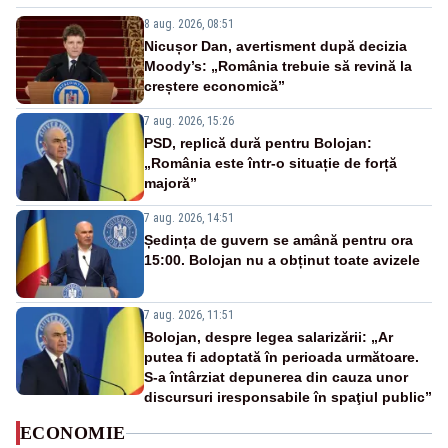
8 aug. 2026, 08:51
Nicușor Dan, avertisment după decizia
Moody’s: „România trebuie să revină la
creștere economică”
7 aug. 2026, 15:26
PSD, replică dură pentru Bolojan:
„România este într-o situație de forță
majoră”
7 aug. 2026, 14:51
Ședința de guvern se amână pentru ora
15:00. Bolojan nu a obținut toate avizele
7 aug. 2026, 11:51
Bolojan, despre legea salarizării: „Ar
putea fi adoptată în perioada următoare.
S-a întârziat depunerea din cauza unor
discursuri iresponsabile în spaţiul public”
ECONOMIE