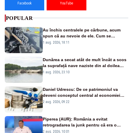
Facebook
YouTube
POPULAR
Au închis centralele pe cărbune, acum
spun că au nevoie de ele. Cum se
pasează vina în plină criză energetică
1 aug. 2026, 18:11
Dunărea a secat atât de mult încât a scos
la suprafață nave naziste din al doilea
război mondial
1 aug. 2026, 23:10
Daniel Udrescu: De ce patrimoniul va
deveni conceptul central al economiei
viitoare?
2 aug. 2026, 09:22
Piperea (AUR): România a evitat
retrogradarea la junk pentru că era o
catastrofă pentru bănci și fondurile de
2 aug. 2026, 10:01