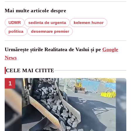
Mai multe articole despre
UDMR
sedinta de urgenta
kelemen hunor
politica
desemnare premier
Urmărește știrile Realitatea de Vaslui și pe
Google
News
CELE MAI CITITE
1