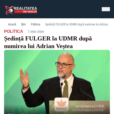
Acasă
Știri
Politica
Ședință FULGER la UDMR după numirea lui Adrian Veștea
·
POLITICA
1 min citire
Ședință FULGER la UDMR după
numirea lui Adrian Veștea