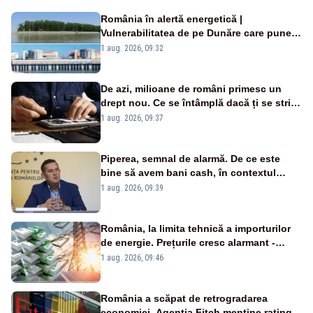
România în alertă energetică |
Vulnerabilitatea de pe Dunăre care pune
în pericol Centrala Cernavodă era
1 aug. 2026, 09:32
cunoscută de pe vremea lui Ceaușescu
De azi, milioane de români primesc un
drept nou. Ce se întâmplă dacă ți se strică
un produs
1 aug. 2026, 09:37
Piperea, semnal de alarmă. De ce este
bine să avem bani cash, în contextul
alertei energetice?
1 aug. 2026, 09:39
România, la limita tehnică a importurilor
de energie. Prețurile cresc alarmant -
Analiză Realitatea Plus
1 aug. 2026, 09:46
România a scăpat de retrogradarea
economiei. Agenția Fitch menține ratingul