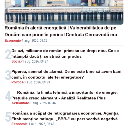
România în alertă energetică | Vulnerabilitatea de pe
Dunăre care pune în pericol Centrala Cernavodă era
Economie
·
1 aug. 2026, 09:32
cunoscută de pe vremea lui Ceaușescu
2
De azi, milioane de români primesc un drept nou. Ce se
întâmplă dacă ți se strică un produs
Social
-
1 aug. 2026, 09:37
3
Piperea, semnal de alarmă. De ce este bine să avem bani
cash, în contextul alertei energetice?
Politica
-
1 aug. 2026, 09:39
4
România, la limita tehnică a importurilor de energie.
Prețurile cresc alarmant - Analiză Realitatea Plus
Actualitate
-
1 aug. 2026, 09:46
5
România a scăpat de retrogradarea economiei. Agenția
Fitch menține ratingul „BBB-” cu perspectivă negativă
Economie
-
1 aug. 2026, 06:48