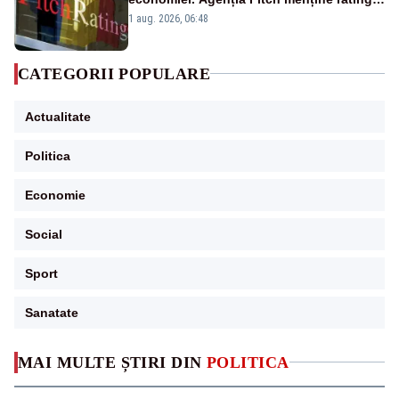
„BBB-” cu perspectivă negativă
1 aug. 2026, 06:48
CATEGORII POPULARE
Actualitate
Politica
Economie
Social
Sport
Sanatate
MAI MULTE ȘTIRI DIN
POLITICA