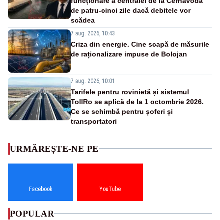
funcționare a centralei de la Cernavodă
de patru-cinci zile dacă debitele vor
scădea
7 aug. 2026, 10:43
Criza din energie. Cine scapă de măsurile
de raționalizare impuse de Bolojan
7 aug. 2026, 10:01
Tarifele pentru rovinietă și sistemul
TollRo se aplică de la 1 octombrie 2026.
Ce se schimbă pentru șoferi și
transportatori
URMĂREȘTE-NE PE
Facebook
YouTube
POPULAR