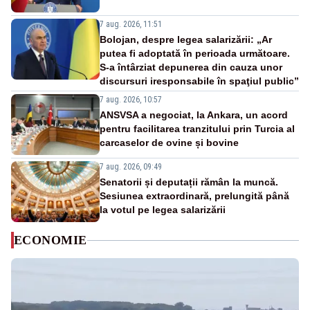
7 aug. 2026, 11:51
Bolojan, despre legea salarizării: „Ar
putea fi adoptată în perioada următoare.
S-a întârziat depunerea din cauza unor
discursuri iresponsabile în spaţiul public”
7 aug. 2026, 10:57
ANSVSA a negociat, la Ankara, un acord
pentru facilitarea tranzitului prin Turcia al
carcaselor de ovine și bovine
7 aug. 2026, 09:49
Senatorii și deputații rămân la muncă.
Sesiunea extraordinară, prelungită până
la votul pe legea salarizării
ECONOMIE