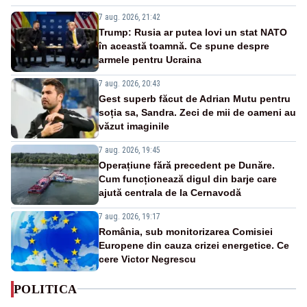
7 aug. 2026, 21:42
Trump: Rusia ar putea lovi un stat NATO
în această toamnă. Ce spune despre
armele pentru Ucraina
7 aug. 2026, 20:43
Gest superb făcut de Adrian Mutu pentru
soția sa, Sandra. Zeci de mii de oameni au
văzut imaginile
7 aug. 2026, 19:45
Operațiune fără precedent pe Dunăre.
Cum funcționează digul din barje care
ajută centrala de la Cernavodă
7 aug. 2026, 19:17
România, sub monitorizarea Comisiei
Europene din cauza crizei energetice. Ce
cere Victor Negrescu
POLITICA