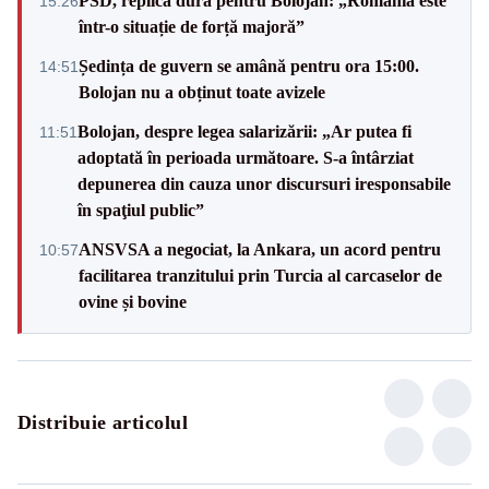
PSD, replică dură pentru Bolojan: „România este
15:26
într-o situație de forță majoră”
Ședința de guvern se amână pentru ora 15:00.
14:51
Bolojan nu a obținut toate avizele
Bolojan, despre legea salarizării: „Ar putea fi
11:51
adoptată în perioada următoare. S-a întârziat
depunerea din cauza unor discursuri iresponsabile
în spaţiul public”
ANSVSA a negociat, la Ankara, un acord pentru
10:57
facilitarea tranzitului prin Turcia al carcaselor de
ovine și bovine
Distribuie articolul