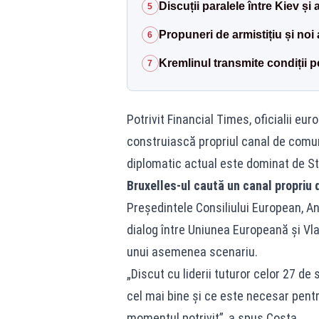
Discuții paralele între Kiev și
5
Propuneri de armistițiu și noi 
6
Kremlinul transmite condiții p
7
Potrivit Financial Times, oficialii eur
construiască propriul canal de comun
diplomatic actual este dominat de St
Bruxelles-ul caută un canal propriu
Președintele Consiliului European, An
dialog între Uniunea Europeană și Vla
unui asemenea scenariu.
„Discut cu liderii tuturor celor 27 
cel mai bine și ce este necesar pentr
momentul potrivit”, a spus Costa.