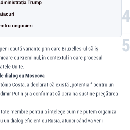
 administrația Trump
atacuri
entru negocieri
openi caută variante prin care Bruxelles-ul să își
icare cu Kremlinul, în contextul în care procesul
atele Unite.
 de dialog cu Moscova
tónio Costa, a declarat că există „potențial” pentru un
dimir Putin și a confirmat că Ucraina susține pregătirea
de state membre pentru a înțelege cum ne putem organiza
u un dialog eficient cu Rusia, atunci când va veni