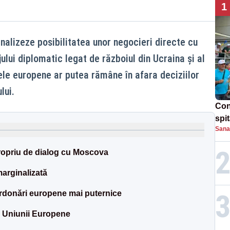
1
alizeze posibilitatea unor negocieri directe cu
ului diplomatic legat de războiul din Ucraina și al
ele europene ar putea rămâne în afara deciziilor
lui.
Con
spi
Sana
propriu de dialog cu Moscova
marginalizată
ordonări europene mai puternice
l Uniunii Europene