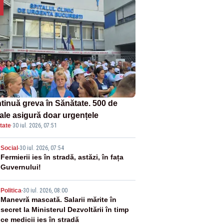
tinuă greva în Sănătate. 500 de
tale asigură doar urgențele
tate
·
30 iul. 2026, 07:51
2
Social
-
30 iul. 2026, 07:54
Fermierii ies în stradă, astăzi, în fața
Guvernului!
3
Politica
-
30 iul. 2026, 08:00
Manevră mascată. Salarii mărite în
secret la Ministerul Dezvoltării în timp
ce medicii ies în stradă