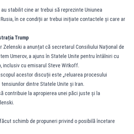
u stabilit cine ar trebui să reprezinte Uniunea
usia, în ce condiții ar trebui inițiate contactele și care ar
istrația Trump
ir Zelenski a anunțat că secretarul Consiliului Național de
tem Umerov, a ajuns în Statele Unite pentru întâlniri cu
, inclusiv cu emisarul Steve Witkoff.
scopul acestor discuții este „reluarea procesului
ensiunilor dintre Statele Unite și Iran.
contribuie la apropierea unei păci juste și la
lenski.
 făcut schimb de propuneri privind o posibilă încetare