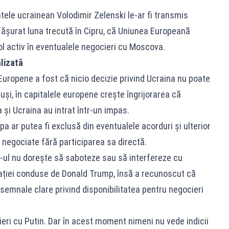
ntele ucrainean Volodimir Zelenski le-ar fi transmis
sfășurat luna trecută în Cipru, că Uniunea Europeană
rol activ în eventualele negocieri cu Moscova.
lizată
 Europene a fost că nicio decizie privind Ucraina nu poate
tuși, în capitalele europene crește îngrijorarea că
a și Ucraina au intrat într-un impas.
pa ar putea fi exclusă din eventualele acorduri și ulterior
i negociate fără participarea sa directă.
s-ul nu dorește să saboteze sau să interfereze cu
trației conduse de Donald Trump, însă a recunoscut că
emnale clare privind disponibilitatea pentru negocieri
ieri cu Putin. Dar în acest moment nimeni nu vede indicii