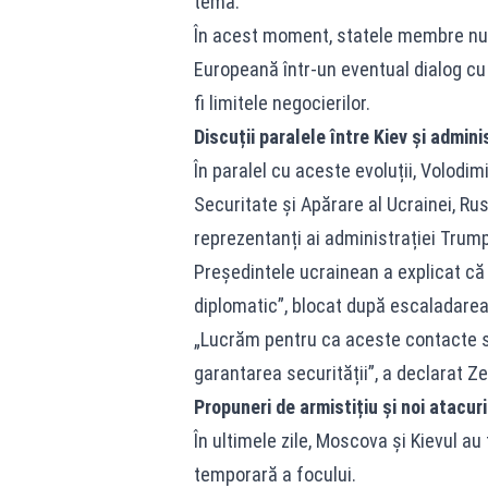
temă.
În acest moment, statele membre nu a
Europeană într-un eventual dialog cu R
fi limitele negocierilor.
Discuții paralele între Kiev și admin
În paralel cu aceste evoluții, Volodim
Securitate și Apărare al Ucrainei, Rus
reprezentanți ai administrației Trump
Președintele ucrainean a explicat că 
diplomatic”, blocat după escaladarea t
„Lucrăm pentru ca aceste contacte să 
garantarea securității”, a declarat Ze
Propuneri de armistițiu și noi atacuri
În ultimele zile, Moscova și Kievul au
temporară a focului.