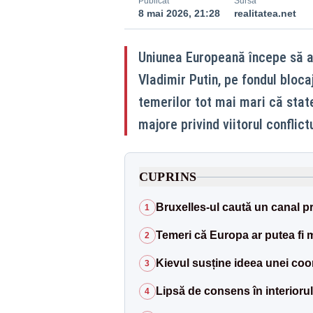
Publicat
Sursă
8 mai 2026, 21:28
realitatea.net
Uniunea Europeană începe să an
Vladimir Putin, pe fondul blocaj
temerilor tot mai mari că stat
majore privind viitorul conflictu
CUPRINS
Bruxelles-ul caută un canal 
1
Temeri că Europa ar putea fi 
2
Kievul susține ideea unei co
3
Lipsă de consens în interioru
4