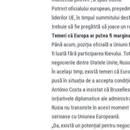
Potrivit oficialului european, președi
liderilor UE, în timpul summitului de
trebuie să fie pregătită să joace un 
Temeri că Europa ar putea fi margina
Până acum, poziția oficială a Uniunii
fi luată fără participarea Kievului. To
negocierile dintre Statele Unite, Rusi
În același timp, există temeri că Euro
pusă în situația de a accepta condiți
António Costa a insistat că Bruxelle
inițiativele diplomatice ale adminis
Rusia nu transmite în acest moment s
serioase cu Uniunea Europeană.
„Da, există un potențial pentru negoc