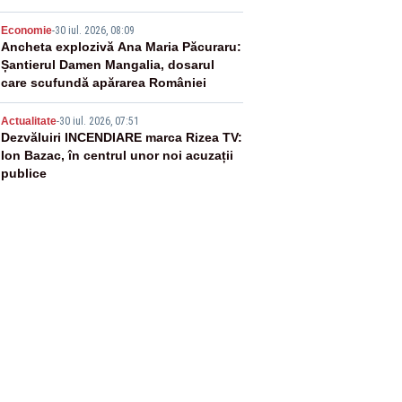
4
Economie
-
30 iul. 2026, 08:09
Ancheta explozivă Ana Maria Păcuraru:
Șantierul Damen Mangalia, dosarul
care scufundă apărarea României
5
Actualitate
-
30 iul. 2026, 07:51
Dezvăluiri INCENDIARE marca Rizea TV:
Ion Bazac, în centrul unor noi acuzații
publice