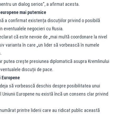
entru un dialog serios”, a afirmat acesta.
i europene mai puternice
ă a confirmat existența discuțiilor privind o posibilă
în eventualele negocieri cu Rusia.
declarat că este nevoie de „mai multă coordonare la nivel
siv varianta în care „un lider să vorbească în numele
.
ă ar putea crește presiunea diplomatică asupra Kremlinului
eventualele discuții de pace.
ii Europene
deja să vorbească deschis despre posibilitatea unui
rul Uniunii Europene nu există încă un consens clar privind
umărat printre liderii care au ridicat public această