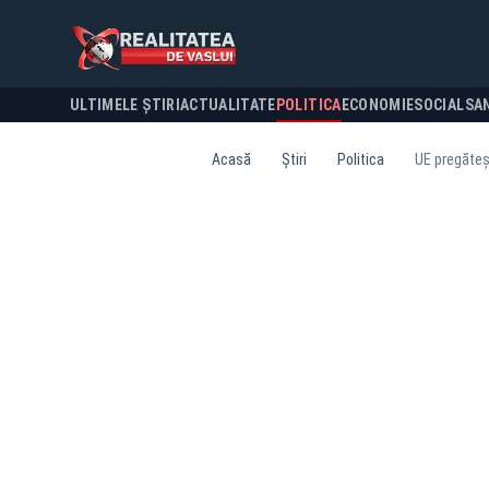
ULTIMELE ȘTIRI
ACTUALITATE
POLITICA
ECONOMIE
SOCIAL
SA
Acasă
Știri
Politica
UE pregăteșt