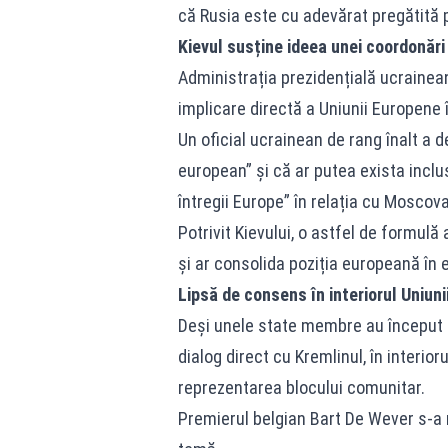
că Rusia este cu adevărat pregătită p
Kievul susține ideea unei coordonăr
Administrația prezidențială ucrainean
implicare directă a Uniunii Europene 
Un oficial ucrainean de rang înalt a 
european” și că ar putea exista inclu
întregii Europe” în relația cu Moscova
Potrivit Kievului, o astfel de formul
și ar consolida poziția europeană în 
Lipsă de consens în interiorul Uniun
Deși unele state membre au început 
dialog direct cu Kremlinul, în interio
reprezentarea blocului comunitar.
Premierul belgian Bart De Wever s-a n