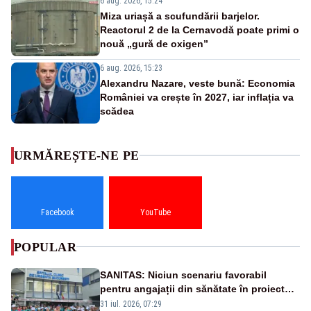
6 aug. 2026, 15:24
Miza uriașă a scufundării barjelor.
Reactorul 2 de la Cernavodă poate primi o
nouă „gură de oxigen”
6 aug. 2026, 15:23
Alexandru Nazare, veste bună: Economia
României va crește în 2027, iar inflația va
scădea
URMĂREȘTE-NE PE
Facebook
YouTube
POPULAR
SANITAS: Niciun scenariu favorabil
pentru angajații din sănătate în proiectul
Legii salarizării
31 iul. 2026, 07:29