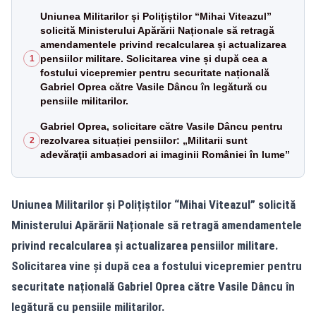
Uniunea Militarilor și Polițiștilor “Mihai Viteazul”
solicită Ministerului Apărării Naționale să retragă
amendamentele privind recalcularea și actualizarea
pensiilor militare. Solicitarea vine și după cea a
1
fostului vicepremier pentru securitate națională
Gabriel Oprea către Vasile Dâncu în legătură cu
pensiile militarilor.
Gabriel Oprea, solicitare către Vasile Dâncu pentru
rezolvarea situației pensiilor: „Militarii sunt
2
adevăraţii ambasadori ai imaginii României în lume”
Uniunea Militarilor și Polițiștilor “Mihai Viteazul” solicită
Ministerului Apărării Naționale să retragă amendamentele
privind recalcularea și actualizarea pensiilor militare.
Solicitarea vine și după cea a fostului vicepremier pentru
securitate națională Gabriel Oprea către Vasile Dâncu în
legătură cu pensiile militarilor.