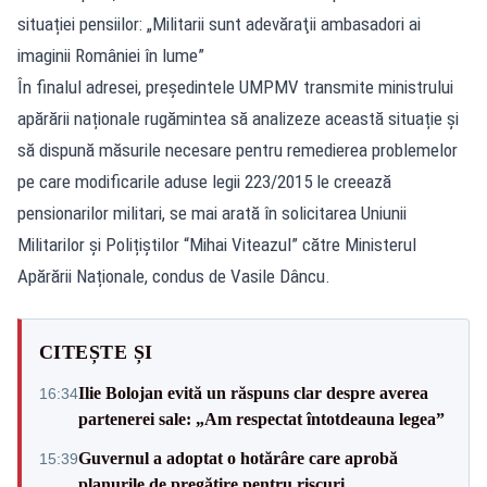
situației pensiilor: „Militarii sunt adevăraţii ambasadori ai
imaginii României în lume”
În finalul adresei, președintele UMPMV transmite ministrului
apărării naționale rugămintea să analizeze această situație și
să dispună măsurile necesare pentru remedierea problemelor
pe care modificarile aduse legii 223/2015 le creează
pensionarilor militari, se mai arată în solicitarea Uniunii
Militarilor și Polițiștilor “Mihai Viteazul” către Ministerul
Apărării Naționale, condus de Vasile Dâncu.
CITEȘTE ȘI
Ilie Bolojan evită un răspuns clar despre averea
16:34
partenerei sale: „Am respectat întotdeauna legea”
Guvernul a adoptat o hotărâre care aprobă
15:39
planurile de pregătire pentru riscuri