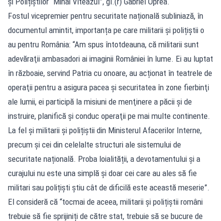
și Polițiștilor “Mihai Viteazul”, gl.(r) Gabriel Oprea.
Fostul vicepremier pentru securitate națională subliniază, în
documentul amintit, importanța pe care militarii și polițiștii o
au pentru România: “Am spus întotdeauna, că militarii sunt
adevăraţii ambasadori ai imaginii României în lume. Ei au luptat
în războaie, servind Patria cu onoare, au acționat în teatrele de
operaţii pentru a asigura pacea și securitatea în zone fierbinţi
ale lumii, ei participă la misiuni de menţinere a păcii și de
instruire, planifică şi conduc operaţii pe mai multe continente.
La fel și militarii și polițiștii din Ministerul Afacerilor Interne,
precum și cei din celelalte structuri ale sistemului de
securitate națională. Proba loialității, a devotamentului și a
curajului nu este una simplă și doar cei care au ales să fie
militari sau polițiști știu cât de dificilă este această meserie”.
El consideră că “tocmai de aceea, militarii și polițiștii români
trebuie să fie sprijiniți de către stat, trebuie să se bucure de