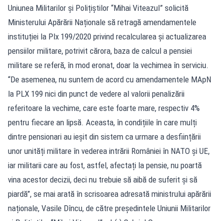
Uniunea Militarilor și Polițiștilor “Mihai Viteazul” solicită
Ministerului Apărării Naționale să retragă amendamentele
instituției la Plx 199/2020 privind recalcularea și actualizarea
pensiilor militare, potrivit cărora, baza de calcul a pensiei
militare se referă, în mod eronat, doar la vechimea în serviciu.
“De asemenea, nu suntem de acord cu amendamentele MApN
la PLX 199 nici din punct de vedere al valorii penalizării
referitoare la vechime, care este foarte mare, respectiv 4%
pentru fiecare an lipsă. Aceasta, în condițiile în care mulți
dintre pensionari au ieșit din sistem ca urmare a desființării
unor unități militare în vederea intrării României în NATO și UE,
iar militarii care au fost, astfel, afectați la pensie, nu poartă
vina acestor decizii, deci nu trebuie să aibă de suferit și să
piardă”, se mai arată în scrisoarea adresată ministrului apărării
naționale, Vasile Dîncu, de către președintele Uniunii Militarilor