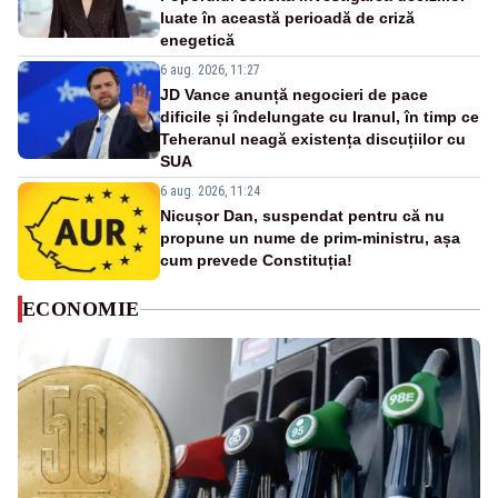
luate în această perioadă de criză
enegetică
6 aug. 2026, 11:27
JD Vance anunță negocieri de pace
dificile și îndelungate cu Iranul, în timp ce
Teheranul neagă existența discuțiilor cu
SUA
6 aug. 2026, 11:24
Nicușor Dan, suspendat pentru că nu
propune un nume de prim-ministru, așa
cum prevede Constituția!
ECONOMIE