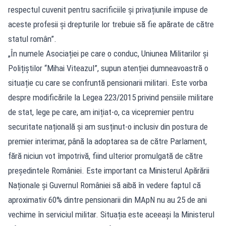
respectul cuvenit pentru sacrificiile și privațiunile impuse de
aceste profesii și drepturile lor trebuie să fie apărate de către
statul român”.
„În numele Asociației pe care o conduc, Uniunea Militarilor și
Polițiștilor “Mihai Viteazul”, supun atenției dumneavoastră o
situație cu care se confruntă pensionarii militari. Este vorba
despre modificările la Legea 223/2015 privind pensiile militare
de stat, lege pe care, am inițiat-o, ca vicepremier pentru
securitate națională și am susținut-o inclusiv din postura de
premier interimar, până la adoptarea sa de către Parlament,
fără niciun vot împotrivă, fiind ulterior promulgată de către
președintele României. Este important ca Ministerul Apărării
Naționale și Guvernul României să aibă în vedere faptul că
aproximativ 60% dintre pensionarii din MApN nu au 25 de ani
vechime în serviciul militar. Situația este aceeași la Ministerul