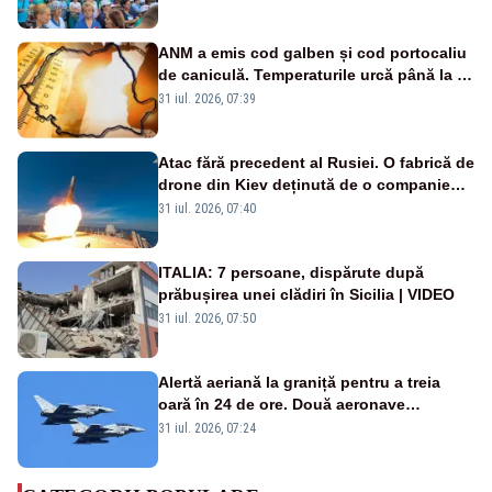
ANM a emis cod galben și cod portocaliu
de caniculă. Temperaturile urcă până la 38
de grade, iar nopțile devin tropicale
31 iul. 2026, 07:39
Atac fără precedent al Rusiei. O fabrică de
drone din Kiev deținută de o companie
americană, distrusă de o rachetă
31 iul. 2026, 07:40
rusească
ITALIA: 7 persoane, dispărute după
prăbușirea unei clădiri în Sicilia | VIDEO
31 iul. 2026, 07:50
Alertă aeriană la graniță pentru a treia
oară în 24 de ore. Două aeronave
Eurofighter britanice au fost ridicate de la
31 iul. 2026, 07:24
sol