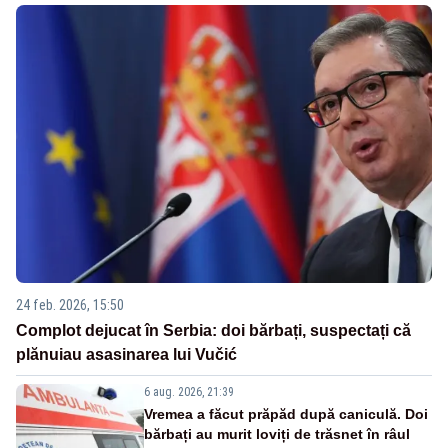
24 feb. 2026, 15:50
Complot dejucat în Serbia: doi bărbați, suspectați că
plănuiau asasinarea lui Vučić
6 aug. 2026, 21:39
Vremea a făcut prăpăd după caniculă. Doi
bărbați au murit loviți de trăsnet în râul