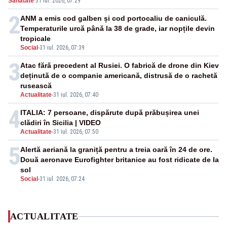
Sanatate
·
31 iul. 2026, 07:29
2
ANM a emis cod galben și cod portocaliu de caniculă.
Temperaturile urcă până la 38 de grade, iar nopțile devin
tropicale
Social
-
31 iul. 2026, 07:39
3
Atac fără precedent al Rusiei. O fabrică de drone din Kiev
deținută de o companie americană, distrusă de o rachetă
rusească
Actualitate
-
31 iul. 2026, 07:40
4
ITALIA: 7 persoane, dispărute după prăbușirea unei
clădiri în Sicilia | VIDEO
Actualitate
-
31 iul. 2026, 07:50
5
Alertă aeriană la graniță pentru a treia oară în 24 de ore.
Două aeronave Eurofighter britanice au fost ridicate de la
sol
Social
-
31 iul. 2026, 07:24
ACTUALITATE