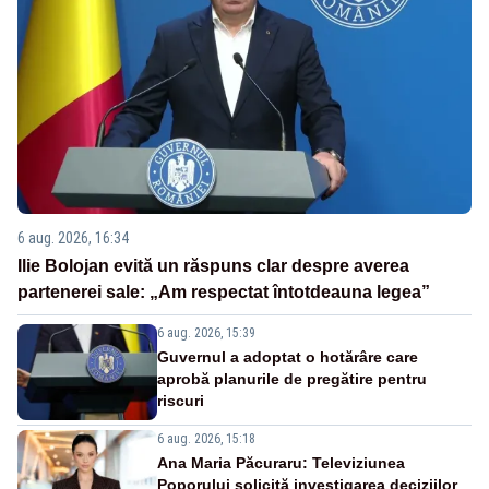
6 aug. 2026, 16:34
Ilie Bolojan evită un răspuns clar despre averea
partenerei sale: „Am respectat întotdeauna legea”
6 aug. 2026, 15:39
Guvernul a adoptat o hotărâre care
aprobă planurile de pregătire pentru
riscuri
6 aug. 2026, 15:18
Ana Maria Păcuraru: Televiziunea
Poporului solicită investigarea deciziilor