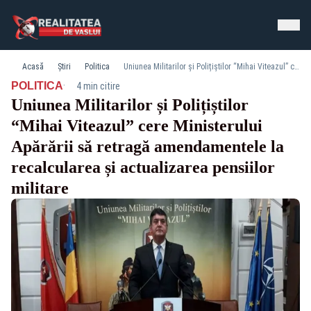
Acasă
Știri
Politica
Uniunea Militarilor și Polițiștilor “Mihai Viteazul” cere Ministerului Apărării să retragă amendamentele la recalcularea și actualizarea pensiilor militare
·
POLITICA
4 min citire
Uniunea Militarilor și Polițiștilor
“Mihai Viteazul” cere Ministerului
Apărării să retragă amendamentele la
recalcularea și actualizarea pensiilor
militare