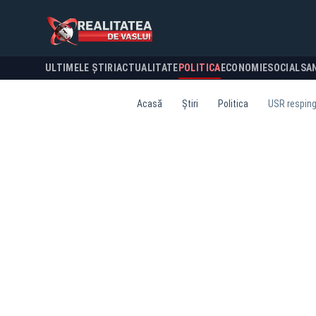
ULTIMELE ȘTIRI
ACTUALITATE
POLITICA
ECONOMIE
SOCIAL
SA
Acasă
Știri
Politica
USR resping