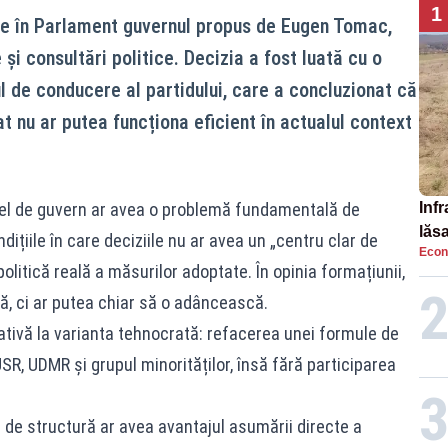
1
ze în Parlament guvernul propus de Eugen Tomac,
 și consultări politice. Decizia a fost luată cu o
l de conducere al partidului, care a concluzionat că
t nu ar putea funcționa eficient în actualul context
fel de guvern ar avea o problemă fundamentală de
Infr
lăs
ndițiile în care deciziile nu ar avea un „centru clar de
Econ
litică reală a măsurilor adoptate. În opinia formațiunii,
că, ci ar putea chiar să o adâncească.
ativă la varianta tehnocrată: refacerea unei formule de
SR, UDMR și grupul minorităților, însă fără participarea
el de structură ar avea avantajul asumării directe a