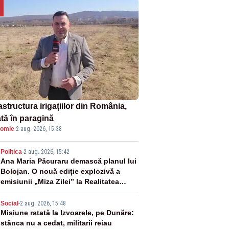
astructura irigațiilor din România,
ată în paragină
omie
·
2 aug. 2026, 15:38
2
Politica
-
2 aug. 2026, 15:42
Ana Maria Păcuraru demască planul lui
Bolojan. O nouă ediție explozivă a
emisiunii „Miza Zilei” la Realitatea
PLUS
3
Social
-
2 aug. 2026, 15:48
Misiune ratată la Izvoarele, pe Dunăre:
stânca nu a cedat, militarii reiau