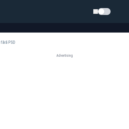
Schimba tema
ă fără PSD
Advertising