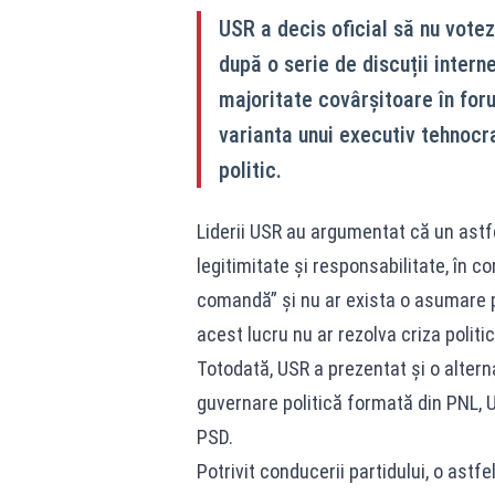
USR a decis oficial să nu vote
după o serie de discuții interne
majoritate covârșitoare în foru
varianta unui executiv tehnocra
politic.
Liderii USR au argumentat că un ast
legitimitate și responsabilitate, în co
comandă” și nu ar exista o asumare po
acest lucru nu ar rezolva criza politi
Totodată, USR a prezentat și o altern
guvernare politică formată din PNL, U
PSD.
Potrivit conducerii partidului, o astf