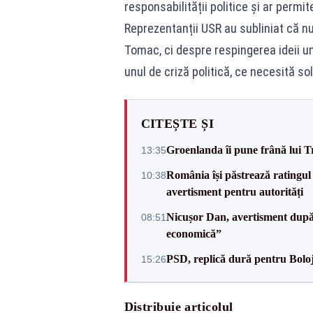
responsabilității politice și ar permi
Reprezentanții USR au subliniat că n
Tomac, ci despre respingerea ideii u
unul de criză politică, ce necesită s
CITEȘTE ȘI
Groenlanda îi pune frână lui 
13:35
România își păstrează ratingul 
10:38
avertisment pentru autorități
Nicușor Dan, avertisment după 
08:51
economică”
PSD, replică dură pentru Boloj
15:26
Distribuie articolul