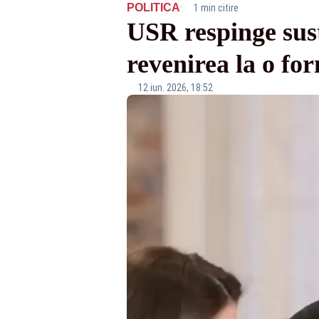
·
POLITICA
1 min citire
USR respinge sus
revenirea la o fo
12 iun. 2026, 18:52