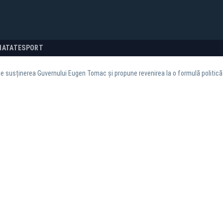
NATATE
SPORT
e susținerea Guvernului Eugen Tomac și propune revenirea la o formulă politic