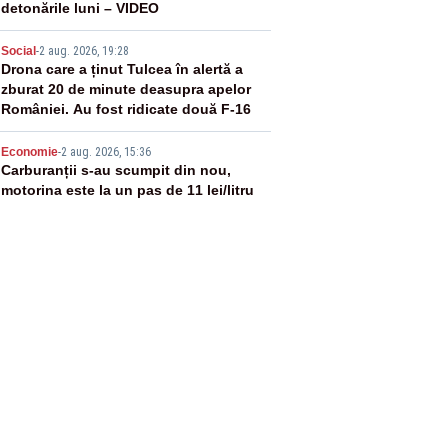
detonările luni – VIDEO
4
Social
-
2 aug. 2026, 19:28
Drona care a ținut Tulcea în alertă a
zburat 20 de minute deasupra apelor
României. Au fost ridicate două F-16
5
Economie
-
2 aug. 2026, 15:36
Carburanții s-au scumpit din nou,
motorina este la un pas de 11 lei/litru